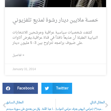
خمسة ملايين دينار رشوة لمذيع تلفزيوني
كشفت شخصيات سياسية عراقية ومرشحين للانتخابات
النيابية المقبلة أن مذيعاً نافذاً في قناة عراقية،يفرض أتاوات
على ضيوف برامجه تتراوح بين 3- 5 مليون دينار.
تفاصيل »
January 31, 2014
Facebook
Twitter
Prev
N
المقال التالي
المقال السابق
(حرامي الهوش يعرف حرامي الدواب) (*)عبدالرضا الحميد
بثينة شعبان: الجولان والقدس هما عينا الأمة.. وكل من يعتدي على سورية سيدحر