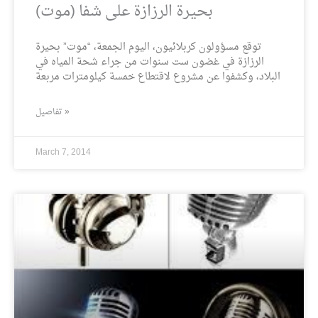
بحيرة الرزازة على شفا (موت)
توقع مسؤولون كربلائيون، اليوم الجمعة، “موت” بحيرة
الرزازة في غضون ست سنوات من جراء شحة المياه في
البلاد، وكشفوا عن مشروع لاقتطاع خمسة كيلومترات مربعة
تفاصيل »
March 7, 2014