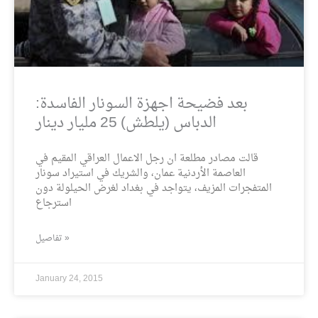
بعد فضيحة اجهزة السونار الفاسدة:
الدباس (يلطش) 25 مليار دينار
قالت مصادر مطلعة ان رجل الاعمال العراقي المقيم في
العاصمة الأردنية عمان، والشريك في استيراد سونار
المتفجرات المزيف، يتواجد في بغداد لغرض الحيلولة دون
استرجاع
تفاصيل »
January 24, 2015