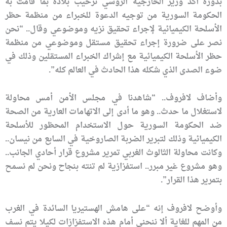
بدوره أكد وزير الخارجية الروسي ترحيب بلاده بما قامت به
الحكومة السورية من توجيه الدعوة للخبراء من منظمة حظر
الأسلحة الكيميائية لإجراء تحقيق نزيه وموضوعي وقال.. “نحن
نصر على ضرورة إجراء تحقيق مستقل وموضوعي من منظمة
حظر الأسلحة الكيميائية مع إشراك الخبراء المستقلين وذلك في
ضوء الصدى الذي شكله هذا الحادث في العالم كله”.
وأضاف لافروف.. “شاهدنا في مجلس الأمن أمس محاولة
لاستغلال ما حدث.. وهو ما أدى إلى الاتهامات العارية من الصحة
ضد الحكومة السورية حول الاستخدام المحظور للأسلحة
الكيميائية وذلك لتبرير الضربة الصاروخية في السابع من نيسان..
وكانت محاولة الثالوث الغربي تمرير مشروع قرار أحادي الجانب..
وهو مشروع غير مبرر.. استفزازية لم تنته بنجاح ونحن لم نسمح
بتمرير هذا القرار”.
وأوضح لافروف إنه “على هامش الهستيريا السائدة في الغرب
من المهم للغاية ألا ننحني أمام هذه الاستفزازات لكيلا يتم نسف