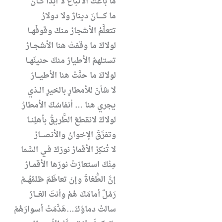
ما باعَكَ الأتباعُ لا أبداً كــأنْ
ما كـــــانَ دينارٌ ولا دولارُ
تتعلَّمُ الأشجارُ منكَ وقوفَهــا
لولاكَ ما وقفتْ هنا الأشجــارُ
تستلهمُ الأطيارُ منكَ حنينَهــا
لولاكَ ما حنَّتْ هنا الأطيـــارُ
لا شأنَ للأمطارِ بالخيرِ الــذي
يجري هنا … أنفاسُكَ الأمطارُ
لولاكَ لانقطعَ الطَّريقُ بأهلِنــا
وتفرَّقَ الإخوانُ والأنصـــارُ
لا تُنكِرُ الأقمارُ نورَكَ فـي السَّما
مِنْكَ استعارَتْ نورَها الأقمــارُ
إنَّ الطُّغاةَ وإنْ تعاظَمَ ظلمُهُــمْ
رَمْلٌ أمامَكَ هُمْ وأنتَ الغـــارُ
سالتْ دماؤكَ…هَدَّمَتْ أسوارَهُمْ