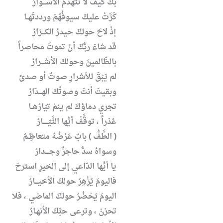
بكَ كيفَ لا تتهدَّمُ الأســـوارُ
كَرَّتْ عليكَ سيوفُهُمْ ورددتَهــا
إذْ لاحَ حولكَ حيدرُ الكـــرّارُ
قد شاءَ ربُّكَ أنْ تموتَ محاصراً
بالظّالمينَ وحولكَ الأشـــرارُ
لم يَبْقَ للأشرارِ صوتٌ أو صدىً
وبقيتَ أنتَ وصوتُكَ الهـــدّارُ
تجري دماؤكَ لم ينمْ تيّارُهــا
عُذراً ، توقَّفْ أيُّها التَّيّـــــارُ
( الطَّفُّ ) بابٌ عَرْضُهُ متعاظِـمٌ
وسواهُ سدٌّ حاجزٌ وجــــدارُ
يا أيُّها الدّاعي إلى الخيرِ استرحْ
فاليومَ يُزْهِرُ حولكَ الأخيـــارُ
اليومَ يَحْضُرُ حولكَ الماضي ، فلا
تحزنْ ، وترعى حبَّكَ الأنهـارُ