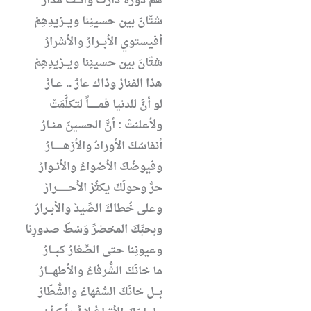
هُمْ دورةٌ دارتْ وأنـــتَ مَدارُ
شتّانَ بين حسينِنا ويـــزيدِهِمْ
أفيستوي الأبـــرارُ والأشرارُ
شتّانَ بين حسينِنا ويـــزيدِهِمْ
هذا الفنارُ وذاك عارٌ .. عــارُ
لو أنَّ للدنيا فمـــــــاً لتكلَّمَتْ
ولأعلنتْ : أنَّ الحسينَ منــارُ
أنفاسُكَ الأورادُ والأزهـــــــارُ
وفيوضُكَ الأضواءُ والأنــوارُ
حرٌّ وحولَكَ يكثُرُ الأحــــــــرارُ
وعلى خُطاكَ الصِّيدُ والأبــرارُ
وبحبِّكَ المخضرِّ وَسْطَ صدورِنا
وعيونِنا حتى الصِّغارُ كبـــارُ
ما خانَكَ الشُّرفاءُ والأطهــــارُ
بـــل خانَكَ السُّفهاءُ والشُّطّارُ