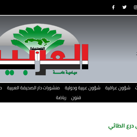
F
T
a
w
c
i
e
t
b
t
o
e
o
r
r
k
-
f
شؤون عراقية
شؤون عربية ودولية
منشورات دار الصحيفة العربية
م
فنون
رياضة
ي درع الطائي