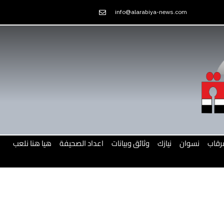
Skip
info@alarabiya-news.com
to
content
رقاب
نسوان
نيازك
وثائق وبيانات
اعداد الصحيفة
هيا هنا نلعب