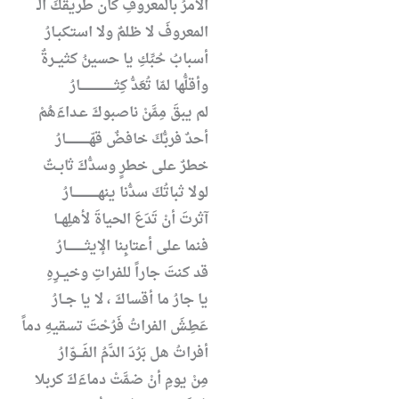
الأمرُ بالمعروفِ كان طريقَكَ الـ
المعروفَ لا ظلمٌ ولا استكبـارُ
أسبابُ حُبِّكِ يا حسينُ كثيــرةٌ
وأقلُّها لمّا تُعَدُّ كِثـــــــــــــــــــارُ
لم يبقَ مِمَّنْ ناصبوكَ عـداءَهُمْ
أحدٌ فربُّكَ خافضٌ قهّـــــــــــــارُ
خطرٌ على خطرٍ وسدُّكَ ثابــتٌ
لولا ثباتُكَ سدُّنا ينهــــــــــــــارُ
آثرتَ أنْ تَدَعَ الحياةَ لأهلِهــا
فنما على أعتابِنا الإيثــــــــــارُ
قد كنتَ جاراً للفراتِ وخيــرِهِ
يا جارُ ما أقساكَ ، لا يا جــارُ
عَطِشَ الفراتُ فَرُحْتَ تسقيهِ دماً
أفراتُ هل بَرُدَ الدَّمُ الفَـــوّارُ
مِنْ يومِ أنْ ضمَّتْ دماءَكَ كربلا