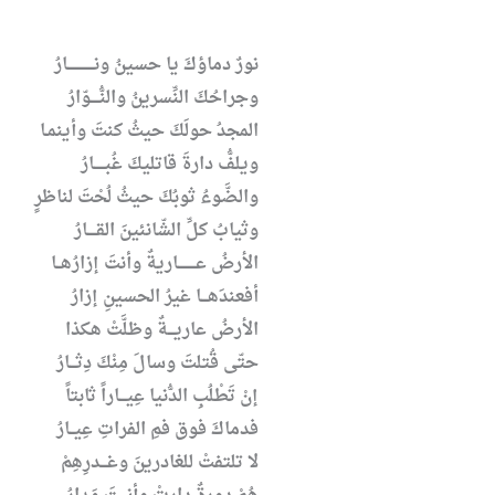
نورٌ دماؤكَ يا حسينُ ونــــــــــــارُ
وجراحُكَ النِّسرينُ والنُّــــوّارُ
المجدُ حولَكَ حيثُ كنتَ وأينمـا
ويلفُّ دارةَ قاتليكَ غُبـــــارُ
والضَّوءُ ثوبُكَ حيثُ لُحْتَ لناظرٍ
وثيابُ كلِّ الشّانئينَ القــــارُ
الأرضُ عــــــــاريةٌ وأنتَ إزارُهــا
أفعندَهـــا غيرُ الحسينِ إزارُ
الأرضُ عاريـــةٌ وظلَّتْ هكذا
حتّى قُتلتَ وسالَ مِنْكَ دِثـــارُ
إنْ تَطْلُبِ الدُّنيا عِيـــاراً ثابتاً
فدماكَ فوق فمِ الفراتِ عِيــارُ
لا تلتفتْ للغادرينَ وغـــدرِهِمْ