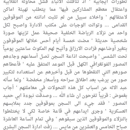
تطورات ايجابية ‘ اذ تناقلت الانباء فشل محاولة انقلابية
واعتقال معظم المشاركين فيها‘ مما يتطلب تهيئة اماكن
لاعتقالهم ‘ واخلاء سبيل من لم تثبت ادانته من الموقوفين
القدامى … وتوالت الوجبات على مكتب الادارة واصبح لكل
واحد من نزلاء الرياضة الخلفية صحيفة عمل تزينها صورة
شخصية حديثة ‘ مضت خمسة أيام أحس خلالها الموقوفون
بتغير أوضاعهم فزادت الارزاق وأتيح لهم المكوث ساعتين يومياً
تحت الشمس ‘ واصبحت اذاعة السجن تصل أسماعهم وجاءهم
المصور الفوتغرافي الكهل قبل الموعد المتفق عليه ‘ فأعطاهم
صورهم التي التقطوها من قبل وأخبرهم عن استعداده لتكبير
صور من يرغب بعد اطلاق سراحه وبأسعار مخفضة ‘ ولما سأله
عبد الاله عن اسباب كل هذه التحولات في معاملتهم ‘ أجاب
بغموض : قريباً تفرحون ان شاء الله … وصدقت نبوءة ابي حميد
المصور ‘ فقد جيء الى السجن بموقوفين جدد بملابسهم
العسكرية ‘ وجرى ايداعهم في قاعة خاصة لكي لا يختلطوا
بالنزلاء والموقوفين الذين سبقوهم ‘ وفي تمام الساعة العاشرة
صباح الخامس والعشرين من مايس … زفت ادارة السجن البشرى