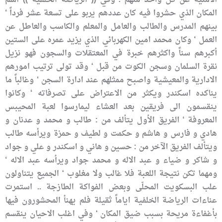
الأمنية عن كل واحد منهم . وفي (( الرياضة الخلفية )) اسم
المكان الذي حشروا فيه كان عددهم يربو على تسعة عشر فرداً ‘
بينهم المدرس والطالب والعامل والمعلم والكاسب والعاطل عن
العمل ‘ وكان محمد امين الكهربائي الذي يزيد عمره على الستين
أكبرهم سناً واكثرهم خبرة في المعتقلات والسجون فهو نزيل
نقرة السلمان وسجن الكوت من قبل ‘ وقد تولى ترتيب امورهم
الادارية والمعيشية واصبح ممثلهم عند ادارة السجن ‘ وغالباً ما
يناكده اسكندر ويكثر من الاعتراض على تصرفاته ‘ وكانوا
ينقسمون الى فريقين بعد العشاء ليمارسوا لعبة المحيبس
المعروفة ‘ الفريق الأول يتألف من : طالب و محمد و عدنان و
هادي و فارس و هاشم و حكمت و لطيف و حمزة ويرأسه طالب
ويتألف الفريق الآخر من : حسين و هاني و اسكندر و علي و جواد
و شاكر و ضياء و عبد الاله و محمد جواد ويرأسه عبد الاله ‘
ومهما تكن نتيجة اللعبة فلا غالب ولا مغلوب ‘ الجميع يتناولون
علب البسكويت المحلّى وبعض الفواكة الطازجة .. استمرت
عناءات الرياضة الخلفية اياماً ثقيلة فلم يهنأ المحشورون فيها
بأغفاءة مريحة بسبب ضيق المكان ‘ وفي اغلب الاحيان ينقسم