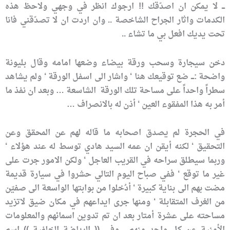
ـــ لا يمكن ان اصدّقك !! ارجوك انظر في وجهي ولاحظ هذه
الكدمات واثار الجراح الشاخصة .. وان اردت ان لا تصدّقني فانا
تحت يديك افعل بي ما تشاء ..
دخن سيجارة وسحب ورقة بيضاء وضعها امامه وقال بليونة
واضحة :ـــ ضع توقيعك هنا ‘ واشار الى اسفل الورقة ‘ ولم يشاهد
سطراً واحداً على مساحة تلك الورقة الشاسعة … وبعد ان نفذ ما
أمر به هذا المفقوء العين ‘ أذن له بالانصراف …
في الحجرة لم يصدق اصحابه ما قاله لهم عن المحقق وعن
التحقيق ‘ لكنه أيقن ان عمه السيد هادي توسط له عند هؤلاء ‘
وربما سيطلق سراحه في القريب العاجل ‘ ولكن الامور جرت على
غير ما توقع ‘ ففي صباح اليوم التالي حشروا في سيارة قديمة
مضت بهم الى بناية كبيرة ‘ أدُخلوا من بوابتها الواسعة الى صفيّن
من الغرف المتقابلة ‘ ومنها جرى ايداعهم في مكان ضيق لاتزيد
مساحته على عشرة أمتار بعد ان تم تدوين اسمائهم والمعلومات