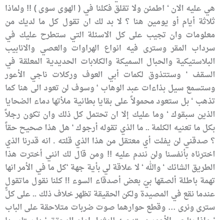
هي عليه الان ‘ اطمئن ولا تقلق فكلنا في ( الهوى سوى ) !! ولماذا
ثلاثة أيام أو يومين هنا ؟ لا بد لك ان تقول كل ما لديك من
معلومات وان تجيب على كل الاسئلة التي ستطرح عليك في
سرداب المقر وسترى فيه انواع الهراوات والعصي والانابيب
البلاستيكية والحبال السميكة والكلابات الحديدية المعلقة في
السقف ‘ وستتذوق لكمات أبي العوف وركلات ناجي الأعور
وستسمع سيل بذاءات عبد الوهاب ‘ وسوف لن تعود الى هنا كما
تذهب ‘ بل ستعود محمولاً على بقايا بطانية ملأتها دماء الضحايا
الذين سبقوك ‘ وما عليك إلا ان تحتمل كل ذلك وان تكون رجلاً
بكل ما تعنيه الكلمة .. ما الذي تقوله أرجوك ‘ هل هذا صحيح حقاً
؟ صدقني لن يفلت أي معتقل من هذا الذي قلته . انه قدرنا الذي
اخترناه بأنفسنا ولن نندم عليه !! ومن قال لك انني أخترت هذا
الطريق الشائك ‘ والله ‘ لا علاقة لي بأية جهة ‘كل ما في الأمر انها
تهمة باطلة ألصقها بيَ بعض أصدقاء السوء !! كلنا نقول ماتقول
عندما نقع في المصيدة ولكن الحقيقة تظهر خلاف ذلك .. على كلًّ
سترى ونرى … وقطع حوارهما صوت ضربات متلاحقة على الباب