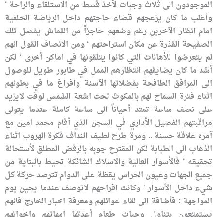
الموجودون الى ثلاث وجبات لأخذ قسط من الاستلقاء والراحة ‘
وأغلب ما كان يزعجهم قضاء حاجتهم داخل الرياضة الخلفية
امام انظار الآخرين رغم وضعهم حاجزاً من القماش يفصل تلك
الصفيحة القذرة عن مكان استراحتهم ‘ ومن الانصاف القول انهم
لم يتعرضوا للأهانات التي كانوا يتلقونها في اماكن أخرى ‘ لكن
أشد ما كان يضايقهم انتظارهم الممل في طابور طويل للوصول
الى المرافق الطافحة بفضلاتها الآسنة وافراغ ما في بطونهم
اثناء فترة السماح لهم بالمكوث تحت اشعة الشمس لوقت لايزيد
على نصف ساعة تمتد أحياناً الى ساعة كاملة عندما يتولى
مراقبتهم الفصيل الأداري في السجن الذي أقام محمد امين مع
آمره علاقة حسنة .. ومرة طرح لطيف النداف فكرة الهروب اثناء
الذهاب الى الطبابة لكن المقترح جوبه بالرفض المطلق لأستحالة
تحقيقه ‘ فالأسوار العالية والاسلاك الشائكة تحيط بالبناية من
جميع الجهات وعيون الحراس يقظة على الدوام تترصد حركة كل
شيء داخل الأسوار ‘ وكانت افراحهم لاتوصف عندما يحين يوم
المواجهة : فأضافة الى لقاء عوائلهم ومعرفة اخبار الخارج فانهم
يستمتعون بتناول وجبات طعام أعدتها امهاتهم واخواتهم