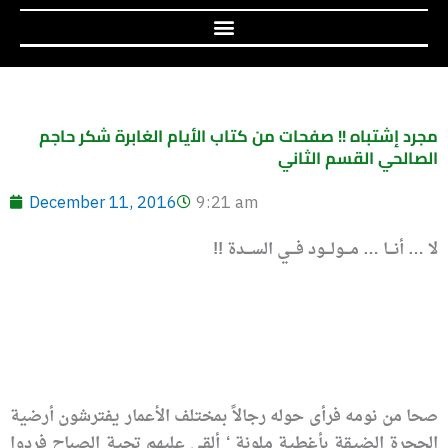
مجرد إشتباه !! صفحات من كتاب الأيام الغابرة شكر حاجم
الصالحي القسم الثاني
December 11, 2016
9:21 am
لا … أنـــا … مـــولـــود فـــي الســـدة !!
صحا من نومه فرأى حوله رجالاً بمختلف الأعمار يفترشون أرضية
الحجرة الضيقة بأغطية ملونة ‘ ألقى عليهم تحية الصباح فردوا