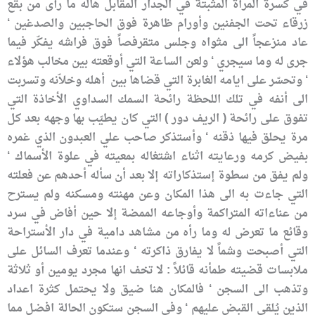
في كسرة المرآة المثبتة في الجدار المقابل هاله ما رأى من بقع
زرقاء تحت الجفنين وأورام ظاهرة فوق الحاجبين والصدغين ‘
عاد منزعجاً الى مثواه وجلس متقرفصاً فوق فراشه يفكّر فيما
جرى له وما سيجري ‘ ولعن الساعة التي أوقعته بين مخالب هؤلاء
‘ وتحسّر على ايامه الغابرة التي قضاها بين أهله وخلاّنه وتسربت
الى أنفه في تلك اللحظة رائحة السمك السداوي الأخاذة التي
تفوق على رائحة ( الريف دور ) التي كان يطيّب بها وجهه بعد كل
مرة يحلق فيها ذقنه ‘ وأستذكر صاحب علي العبدون الذي غمره
بفيض كرمه ورعايته اثناء اشتغاله بمعيته في علوة الأسماك ‘
ولم يفق من سطوة إستذكاراته إلا بعد أن سأله أحدهم عن فعلته
التي جاءت به الى هذا المكان وعن مهنته ومسكنه ولم يسترح
من عناءاته المتراكمة وأوجاعه الممضة إلا حين أفاض في سرد
وقائع ما تعرض له وما رأه من مشاهد دامية في دار الأستراحة
التي أصبحت وشماً لا يفارق ذاكرته ‘ وعندما تعرف السائل على
ملابسات قضيته طمأنه قائلاً : لا تخف انها مجرد يومين أو ثلاثة
وتذهب الى السجن ‘ فالمكان هنا ضيق ولا يحتمل كثرة اعداد
الذين يُلقى القبض عليهم ‘ وفي السجن ستكون الحالة افضل مما