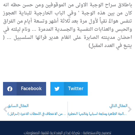
باطلاق سراح الوجبة الاولى من الموقوفين ومن حسن حظه انه
كان من بين هذه الوجبة ‘ وفي الباب الخارجية للبناية العجوز
تنفس هواءً نقياً لأول مرة بعد ثلاثة أشهر وتسعة أيام من الفراق
والحبس والعذابات النفسية والجسدية المدمرة … ونام ليلته في
احضان مدينته الصابرة على انغام هدير فراتها السلسبيل … (
يتبع في العدد المقبل)
Facebook
Twitter
Prev
N
المقال التالي
المقال السابق
عمالة الاطفال ظاهرة تتفشى بسبب الفقر والجوع والعصابات المنظمة الحكومة تخفق في معالجة الظاهرة ومتابعة اسبابها ونتائجها الخطيرة
( اسرائيل) تختطف وزيرا في عهد البكر وتطلق سراحه باليوم نفسه ح3 كيف نجا جورج حبش من الاختطاف في اللحظات الاخيرة
تصميم والاستضافة : شركة إبداع البغدادية لتقنية المعلومات