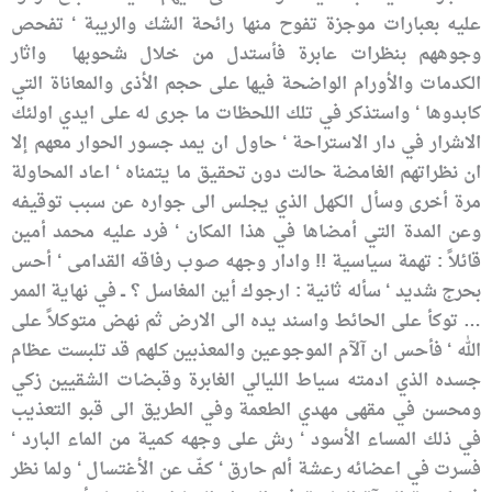
عليه بعبارات موجزة تفوح منها رائحة الشك والريبة ‘ تفحص
وجوههم بنظرات عابرة فأستدل من خلال شحوبها واثار
الكدمات والأورام الواضحة فيها على حجم الأذى والمعاناة التي
كابدوها ‘ واستذكر في تلك اللحظات ما جرى له على ايدي اولئك
الاشرار في دار الاستراحة ‘ حاول ان يمد جسور الحوار معهم إلا
ان نظراتهم الغامضة حالت دون تحقيق ما يتمناه ‘ اعاد المحاولة
مرة أخرى وسأل الكهل الذي يجلس الى جواره عن سبب توقيفه
وعن المدة التي أمضاها في هذا المكان ‘ فرد عليه محمد أمين
قائلاً : تهمة سياسية !! وادار وجهه صوب رفاقه القدامى ‘ أحس
بحرج شديد ‘ سأله ثانية : ارجوك أين المغاسل ؟ ــ في نهاية الممر
… توكأ على الحائط واسند يده الى الارض ثم نهض متوكلاً على
الله ‘ فأحس ان آلآم الموجوعين والمعذبين كلهم قد تلبست عظام
جسده الذي ادمته سياط الليالي الغابرة وقبضات الشقيين زكي
ومحسن في مقهى مهدي الطعمة وفي الطريق الى قبو التعذيب
في ذلك المساء الأسود ‘ رش على وجهه كمية من الماء البارد ‘
فسرت في اعضائه رعشة ألم حارق ‘ كفّ عن الأغتسال ‘ ولما نظر