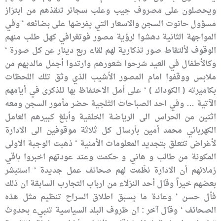
ويحصلون على مصروف جيب وعلب سجائر تنقذهم من ابتزاز
مسؤول حانوت السجن والاسعار التي يفرضها على بضائعه ‘ وفي
المواجهة الثانية دهشوا لرؤية مصور فوتغرافي كهل طلب منهم
الوقوف لألتقاط صور تذكارية لهم لقاء ربع دينار عن كل صورة ‘
وكالأطفال في العيد سّرحوا شعورهم وارتدوا أجمل مالديهم من
ملابس ووقفوا امام المصور الأشيب الذي وثق تلك اللحظات
بكاميرته ( الكوداك ) ‘ على أمل الاحتفاظ بها للذكرى في أيامهم
الآتية … وفي احد الصباحات الثلجية حضر مأمور السجن ومعه
اثنين من الحراس الى الرياضة الخلفية وأبلغ كبيرهم العامل
الكهربائي محمد أمين بأرسال كل ثلاثة موقوفين الى الادارة
لأغراض تتعلق بتجديد المعلومات الأمنية ‘ ذهبت الوجبة الاولى
المكونة من طالب و هاني و حكمت وعند عودتهم اخبروا باقي
زملائهم أن الادارة نظّمت لهم صحائف عمل جديدة ‘ استبشر
بعضهم خيراً وقال أحد النزلاء من ارباب التجارب السابقة ان ذلك
فأل حسن ‘ وعادة ما يسبق اطلاق السراح تنظيم مثل هذه
الصحائف ‘ وقال آخر : ان ظروف البلد السياسية تنبيء بحدوث