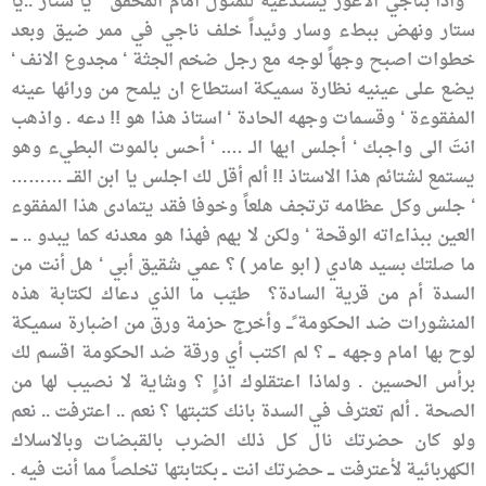
‘ واذا بناجي الأعور يستدعيه للمثول امام المحقق ‘ يا ستار ..يا
ستار ونهض ببطء وسار وئيداً خلف ناجي في ممر ضيق وبعد
خطوات اصبح وجهاً لوجه مع رجل ضخم الجثة ‘ مجدوع الانف ‘
يضع على عينيه نظارة سميكة استطاع ان يلمح من ورائها عينه
المفقوءة ‘ وقسمات وجهه الحادة ‘ استاذ هذا هو !! دعه . واذهب
انتَ الى واجبك ‘ أجلس ايها الــ …. ‘ أحس بالموت البطيء وهو
يستمع لشتائم هذا الاستاذ !! ألم أقل لك اجلس يا ابن القـــ ………
‘ جلس وكل عظامه ترتجف هلعاً وخوفا فقد يتمادى هذا المفقوء
العين ببذاءاته الوقحة ‘ ولكن لا يهم فهذا هو معدنه كما يبدو .. ـــ
ما صلتك بسيد هادي ( ابو عامر ) ؟ عمي شقيق أبي ‘ هل أنت من
السدة أم من قرية السادة؟ طيّب ما الذي دعاك لكتابة هذه
المنشورات ضد الحكومة ًـــ وأخرج حزمة ورق من اضبارة سميكة
لوح بها امام وجهه ـــ ؟ لم اكتب أي ورقة ضد الحكومة اقسم لك
برأس الحسين . ولماذا اعتقلوك اذاٍ ؟ وشاية لا نصيب لها من
الصحة . ألم تعترف في السدة بانك كتبتها ؟ نعم .. اعترفت .. نعم
ولو كان حضرتك نال كل ذلك الضرب بالقبضات وبالاسلاك
الكهربائية لأعترفت ـــ حضرتك انت ــ بكتابتها تخلصاً مما أنت فيه .