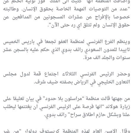
واضافت المنظمة انها “كتبت الى الملك” فور توليه الحكم عن
“عدد من التوصيات المهمة الخاصة بحقوق الإنسان. وطالبته
خصوصا بالإفراج عن عشرات المسجونين من المدافعين عن
حقوق الإنسان ولم تتلق اي رد حتى الآن”.
وينظم الفرع الفرنسي لمنظمة العفو تجمعا في باريس الخميس
تاييدا للمدون السعودي رائف بدوي الذي حكم عليه بالسجن عشر
سنوات والجلد الف مرة.
وحضر الرئيس الفرنسي الثلاثاء اجتماع قمة لدول مجلس
التعاون الخليجي في الرياض بصفته ضيف شرف.
من جهتها قالت منظمة “مراسلون بلا حدود” في بيان تعليقا على
زيارة هولاند “انها فرصة على الرئيس الفرنسي ان يغتنمها ليطلب
علنا وبشكل حازم اطلاق سراح” رائف بدوي.
وقال الامين العام لهذه المنظمة كريستوف دولوار “من غير