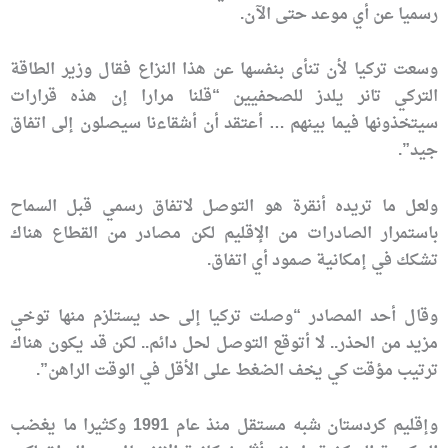
رسميا عن أي موعد حتى الآن.
وسعت تركيا لأن تنأى بنفسها عن هذا النزاع فقال وزير الطاقة
التركي تانر يلدز للصحفيين “قلنا مرارا إن هذه قرارات
سيتخذونها فيما بينهم … أعتقد أن أشقاءنا سيصلون إلى اتفاق
جيد”.
ولعل ما تريده أنقرة هو التوصل لاتفاق رسمي قبل السماح
باستمرار الصادرات من الإقليم لكن مصادر من القطاع هناك
تشكك في إمكانية صمود أي اتفاق.
وقال أحد المصادر “وصلت تركيا إلى حد يستلزم منها توخي
مزيد من الحذر.. لا أتوقع التوصل لحل دائم.. لكن قد يكون هناك
ترتيب مؤقت كي يخف الضغط على الأقل في الوقت الراهن”.
وإقليم كردستان شبه مستقل منذ عام 1991 وكثيرا ما يغضب