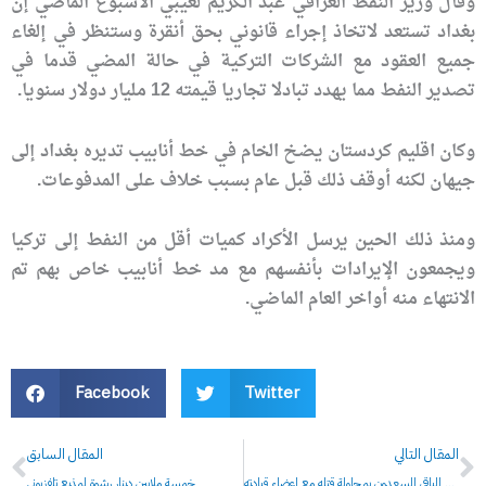
وقال وزير النفط العراقي عبد الكريم لعيبي الأسبوع الماضي إن
بغداد تستعد لاتخاذ إجراء قانوني بحق أنقرة وستنظر في إلغاء
جميع العقود مع الشركات التركية في حالة المضي قدما في
تصدير النفط مما يهدد تبادلا تجاريا قيمته 12 مليار دولار سنويا.
وكان اقليم كردستان يضخ الخام في خط أنابيب تديره بغداد إلى
جيهان لكنه أوقف ذلك قبل عام بسبب خلاف على المدفوعات.
ومنذ ذلك الحين يرسل الأكراد كميات أقل من النفط إلى تركيا
ويجمعون الإيرادات بأنفسهم مع مد خط أنابيب خاص بهم تم
الانتهاء منه أواخر العام الماضي.
Facebook
Twitter
Prev
N
المقال التالي
المقال السابق
عزة الدوري يتهم عبد الباقي السعدون بمحاولة قتله مع اعضاء قيادته
خمسة ملايين دينار رشوة لمذيع تلفزيوني