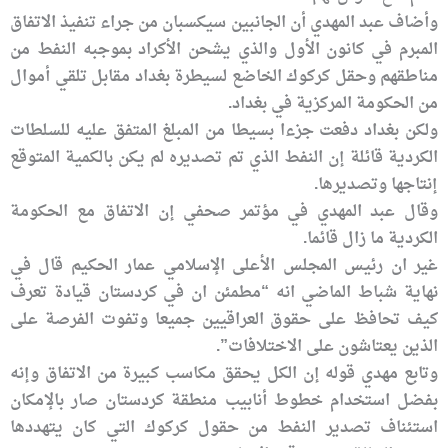
وأضاف عبد المهدي أن الجانبين سيكسبان من جراء تنفيذ الاتفاق
المبرم في كانون الأول والذي يشحن الأكراد بموجبه النفط من
مناطقهم وحقل كركوك الخاضع لسيطرة بغداد مقابل تلقي أموال
من الحكومة المركزية في بغداد.
ولكن بغداد دفعت جزءا بسيطا من المبلغ المتفق عليه للسلطات
الكردية قائلة إن النفط الذي تم تصديره لم يكن بالكمية المتوقع
إنتاجها وتصديرها.
وقال عبد المهدي في مؤتمر صحفي إن الاتفاق مع الحكومة
الكردية ما زال قائما.
غير ان رئيس المجلس الأعلى الإسلامي عمار الحكيم قال في
نهاية شباط الماضي انه “مطمئن ان في كردستان قيادة تعرف
كيف تحافظ على حقوق العراقيين جميعا وتفوت الفرصة على
الذين يعتاشون على الاختلافات”.
وتابع مهدي قوله إن الكل يحقق مكاسب كبيرة من الاتفاق وإنه
بفضل استخدام خطوط أنابيب منطقة كردستان صار بالإمكان
استئناف تصدير النفط من حقول كركوك التي كان يتهددها