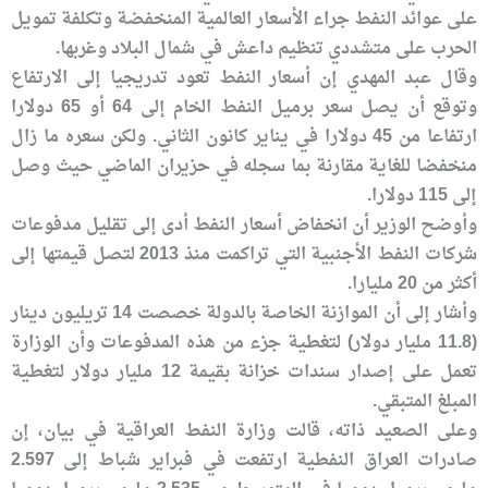
على عوائد النفط جراء الأسعار العالمية المنخفضة وتكلفة تمويل
الحرب على متشددي تنظيم داعش في شمال البلاد وغربها.
وقال عبد المهدي إن أسعار النفط تعود تدريجيا إلى الارتفاع
وتوقع أن يصل سعر برميل النفط الخام إلى 64 أو 65 دولارا
ارتفاعا من 45 دولارا في يناير كانون الثاني. ولكن سعره ما زال
منخفضا للغاية مقارنة بما سجله في حزيران الماضي حيث وصل
إلى 115 دولارا.
وأوضح الوزير أن انخفاض أسعار النفط أدى إلى تقليل مدفوعات
شركات النفط الأجنبية التي تراكمت منذ 2013 لتصل قيمتها إلى
أكثر من 20 مليارا.
وأشار إلى أن الموازنة الخاصة بالدولة خصصت 14 تريليون دينار
(11.8 مليار دولار) لتغطية جزء من هذه المدفوعات وأن الوزارة
تعمل على إصدار سندات خزانة بقيمة 12 مليار دولار لتغطية
المبلغ المتبقي.
وعلى الصعيد ذاته، قالت وزارة النفط العراقية في بيان، إن
صادرات العراق النفطية ارتفعت في فبراير شباط إلى 2.597