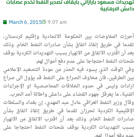
تهديدات مسعود بارازاني بايقاف تصدير النفط تخدم عصابات
داعش الارهابية
March 6, 2015
9:07 am
أحرزت المفاوضات بين الحكومة الاتحادية وإقليم كردستان،
تقدما في طريق إنقاذ اتفاق بشأن صادرات النفط الخام. وذلك
بعد أن اقترب الاتفاق من الانهيار بسبب التهديدات الكردية بوقف
شحنات النفط احتجاجا على عدم دفع أموال لهم.
وفي الوقت الذي يسود فيه الحذر من عودة التصعيد الإعلامي
بين الطرفين، فان مخاوف الصراع على النفط قد يؤول الى صراع
ارادات وليس في حدود الخلافات المحاصصية او الإجراءات
الفنية، ما يعرقل جهود القضاء على داعش واطالة أمد الحرب.
وقال وزير النفط العراقي عادل عبد المهدي، إن بغداد والسلطات
الإقليمية الكردية تحرزان تقدما في طريق إنقاذ اتفاق بشأن
صادرات النفط الخام. وذلك بعد أن اقترب الاتفاق من الانهيار
بسبب التهديدات الكردية بوقف شحنات النفط احتجاجا على
عدم دفع أموال لهم.