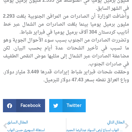
مليون برميل يوميا في المتوسط من 2.535 مليون برميل يوميا
في الشهر السابق.
وأضافت الوزارة أن الصادرات من المرافئ الجنوبية بلغت 2.293
مليون برميل يوميا بينما بلغت الصادرات من الشمال عبر خط
أنابيب كردستان 304 آلاف برميل يوميا في فبراير شباط.
وتضررت الصادرات من الجنوب بسبب سوء الأحوال الجوية وهو
ما تسبب في تأخير الشحنات عدة أيام بحسب البيان. لكن
مضاعفة الصادرات عبر الشمال إلى مثليها عوض النقص الطفيف
في صادرات الجنوب.
وحققت شحنات فبراير شباط إيرادات قدرها 3.449 مليار دولار.
وباع العراق نفطه بسعر 47.43 دولار للبرميل.
Facebook
Twitter
Prev
N
المقال التالي
المقال السابق
وصايا حسن النواب لسباع ارض السواد عبدالرضا الحميد
استغاثة السومري حسن النواب