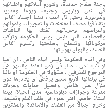
باجنة سفاح جديدة، وتتورم املاكهم واطيانهم
في لندن وباريس وجنيف وروما ومدريد
ونيويورك وحتى تل ابيب ، بينما اجساد الناس
يتقاذفها عصف المفخخات والتفجيرات واموالهم
واعراضهم وحرياتهم تفتك بها المافيات
والعصابات التي تلبس لبوس الحكومة وتركب
مركوباتها وتتسلح باسلحتها وتسوم الناس
الخسف والهوان بهوياتها.
وفي انباء الحكومة وليس انباء الناس ، ان اميا
او شبه امي ، صار في زمن الغلط والسهو غير
المرجوع للطرفين ، مسؤولا في الحكومة او نائبا
في برلمانها، لاربع سنين يرفض ان يغادرها دون
منزل على شاطئ وفصيل حمايات وعربات
مدرعة وجوازات دبلوماسية مدى الحياة، بينما
استاذ جامعي افنى عمره في طلب العلم وتعليمه،
وخرج اجيالا من العلماء والاساتذة والمفكرين