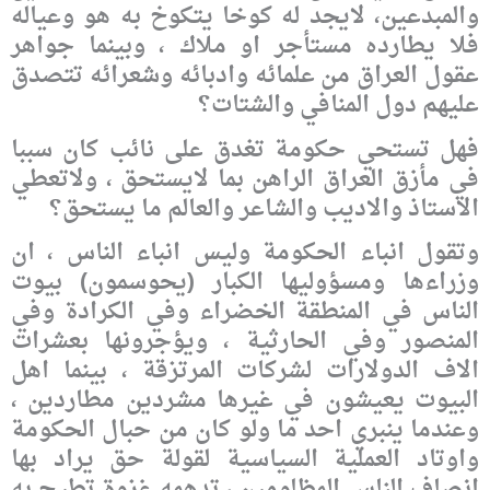
والمبدعين، لايجد له كوخا يتكوخ به هو وعياله
فلا يطارده مستأجر او ملاك ، وبينما جواهر
عقول العراق من علمائه وادبائه وشعرائه تتصدق
عليهم دول المنافي والشتات؟
فهل تستحي حكومة تغدق على نائب كان سببا
في مأزق العراق الراهن بما لايستحق ، ولاتعطي
الاستاذ والاديب والشاعر والعالم ما يستحق؟
وتقول انباء الحكومة وليس انباء الناس ، ان
وزراءها ومسؤوليها الكبار (يحوسمون) بيوت
الناس في المنطقة الخضراء وفي الكرادة وفي
المنصور وفي الحارثية ، ويؤجرونها بعشرات
الاف الدولارات لشركات المرتزقة ، بينما اهل
البيوت يعيشون في غيرها مشردين مطاردين ،
وعندما ينبري احد ما ولو كان من حبال الحكومة
واوتاد العملية السياسية لقولة حق يراد بها
انصاف الناس المظلومين ، تدهمه غزوة تطيح به