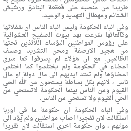
طريدا من منصبه على قعقعة البنادق ورشيش
الشتائم ومهطال التهديد والوعيد.
وفي انباء الحكومة وليس انباء الناس ان شفلاتها
وقالعاتها شرعت بهد بيوت الصفيح العشوائية
على رؤوس المواطنين البؤساء اللائذين تحتها
من هجير الارصفة ومحن التشريد وعسف
الظالمين، مع ان هؤلاء لم يسرقوا كما سرق
اعضاء في الحكومة ولم يختلسوا كما اختلس
اعضاؤها ولم تمتد ايديهم الى مال دولة او مال
ناس ، لانهم بكل بساطة يستحون من الله الحي
القيوم ومن الناس بينما الحكومة لاتستحي من
الحي القيوم ولا تستحي من الناس.
وفي انباء الحكومة ان حكومة ما في اوربا
استقالت لان تفجيرا اصاب مواطنين ولم يؤد الى
موتهم ، وان حكومة اخرى استقالت لان تقريرا