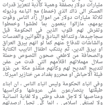
مليارات دولار بصفقة وهمية كاذبة لتعزيز قدرات
العسكر الى ذاك الذي (خمط) مع اتباعه وذيوله
ثلاثة مليارات دولار من اموال زاد الناس وقوت
يومهم، مازالوا ينعمون بما لطشوا وخمطوا
وتفرش لهم قلوب الذين في الحكومة قبل
سجاجيدها، وتتدافع البنادق والقوانين والعدسات
والشاشات للدفاع عنهم كما لو انهم بيرق العراق
او بيرق الدين، ثم يتنكب اطفال انابيب الكتابة
والصحافة من لاطعي صحون اللصوص وحملة
سلال مهملاتهم اقلامهم التي قدت من عفن
لتدبيج المديح لهم وكأنهم منقذو مكة من غزو
فيلة الاحباش او محررو بغداد من خنازير اميركا.
وفي انباء الحكومة وليس انباء الناس ، ان ابناء
طبقتها يتصارعون على عروشها وكراسيها
ومناصبها لا لاجل هدف وطني ولا لغاية انسانية
ولا لمبتغى اسلامي ، انما كي تحبل ارصدتهم