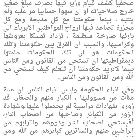
صحفيا كشف قيام وزير فيها بصرف مبلغ صغير
خارج صلاحياته او ان سهوا حسابيا مر عليه ولم
ينتبه ، بينما حكومتنا مع كل مذبحة ومع كل
مجزرة تصاعد فيها ارواح المواطنين الابرياء الى
بارئها صارخة متظلمة ، تزداد تمسكا بعروشها
وكراسيها. والسبب ان الفرق بين حكومتنا وتلك
الحكومات هو ان تلك الحكومات علمتها
ديمقراطيتها ان تستحي من القانون ومن الناس
بينما لاتريد حكومتنا ان تتعلم كيف تستحي من
الله ومن القانون ومن الناس.
وفي انباء الحكومة وليس انباء الناس ان عدة
مئات من مسؤوليها ، الكبار منهم والصغار، قد
زوروا شهادات دراسية لم يحصلوا عليها،وشهادة
الزور من الكبائر وصاحبها من اصحاب النار،
أفيستحي اصحاب النار وذووهم واترابهم من
الراضين عنهم والساترين كبائرهم من الله ومن