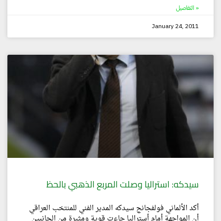
التفاصيل »
January 24, 2011
سيدكه: استراليا وصلت المربع الذهبي بالحظ
أكد الألماني فولفجانج سيدكه المدير الفني للمنتخب العراقي
أن المواجهة أمام أستراليا جاءت قوية ومثيرة من الجانبين