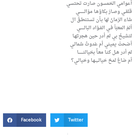
أعوامي الخمسون صارت تحتسي
قلقـي وصـارَ بكاؤهـا موّالــــــــي
شاء الزمانُ لها بـأن تستنطـقَ ال
ألمَ المعبّأ فـي الفـؤاد البالــــــي
لتشيخَ بي لم أدر حين هجرتـُهـا
أضحتْ يميني أم غدوتُ شمالـي
لم أدر هـل كنـا معـاً بخيالنــــــــا
أم ضاعَ لمحُ خيالـــِـــهـا وخيالـي؟
Facebook
Twitter