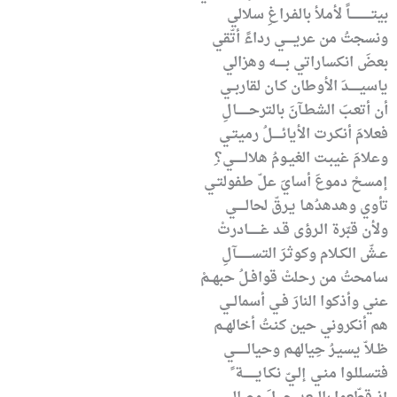
بيتــــــــــــاً لأملأ بالفـراغِ سلالي
ونسجتُ من عريـــــي رداءً أتّقي
بعضَ انكساراتي بـــــه وهزالي
ياسيــــــدَ الأوطان كـان لقاربــي
أن أتعـبَ الشطـآنَ بالترحـــــــالِ
فعلامَ أنكـرت الأيائـــــلُ رميتـي
وعلامَ غيبـت الغيـومُ هلالــــــي؟ِ
إمسحْ دموعَ أسايَ علّ طفولتـي
تأوي وهدهدُهـا يـرقّ لحالـــــي
ولأن قبّرة الـرؤى قـد غـــــــادرتْ
عـشّ الكـلام وكوثـرَ التســــــــآلِ
سامحتُ من رحلتْ قوافـلُ حبهــمْ
عني وأذكوا النارَ فـي أسمالــي
هم أنكروني حين كنـتُ أخالهــم
ظـلاّ يسيـرُ حِيالهـم وحيالـــــــي
فتسللـوا منـي إلـيّ نكـايـــــــة ً