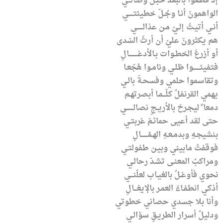
إذ قطّعوا بالبعد حبـلَ وصالـــي
الواهمونَ أنـا وجُـلّ خطيئتـــــي
أنـي أتيـتُ إلـيّ مـن عذالــــــي
هم يكثرونَ عليّ أن أرثَ السّدى
أو أزرعَ الخطـوات بـالأدغـــــــــالِ
فتفيئـــــــوا ظلـي ونامـوا هُجّعـا
وتقاسموا حلمي وفسحـةَ بالـي
يهمي القرنفلُ كلّـــمـا أبصرتهـم
دمعا ً ليجـرحَ بالأريـجِ نصالـــــــي
حتى لقد أعيى حمائـمَ غربتـي
بنشيجـهِ وبدمـعـهِ الهـمّـــــــالِ
فوقفتُ مابيني وبيـن طفولتـي
ومراكبُ المعنـى تشـدّ رحالـي
نحوي فأوغـلُ بالغيـاب لعلّنـــي
أذكي انطفـاءَ العمـر بالإيغـــالِ
وأنا بلا جسدي حصاني خطوتي
ودليلُ أسرار الطريـقِ سؤالـي