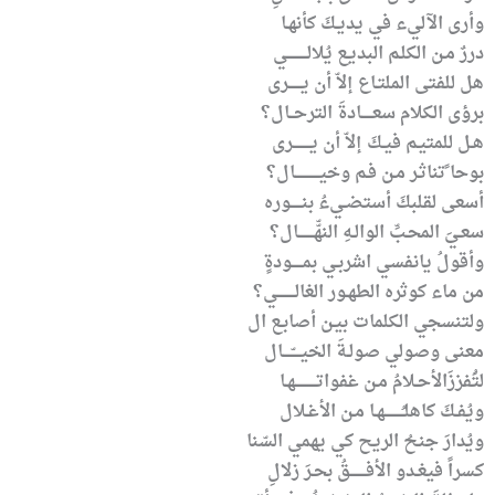
وأرى الآليء في يديـكَ كأنهـا
دررٌ مـن الكلـم البديـع يُلالـــــــــي
هل للفتى الملتـاع إلاّ أن يــــــرى
برؤى الكلام سعـــــادةَ الترحــال؟
هـل للمتيـم فيـكَ إلاّ أن يــــــــرى
بوحا ًتناثـر مـن فـم وخيـــــــــــال؟
أسعى لقلبكَ أستضـيءُ بنـــــوره
سعـيَ المحـبِّ الوالـهِ النهّّـــــــال؟
وأقولُ يانفسي اشربـي بمـــــودةٍ
من ماء كوثره الطهـور الغالــــــــي؟
ولتنسجي الكلمات بيـن أصابـع ال
معنى وصولي صولـةَ الخيــــّــــال
لتَُفززَالأحـلامُ مـن غفواتــــــــــهـا
ويُفـكَ كاهلـُــــــــهـا مـن الأغـلال
ويُدارَ جنحُ الريح كي يهمي السّنا
كسراً فيغـدو الأفـــــــقُ بحـرَ زلالِ