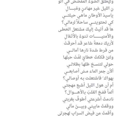
وليُطلقَ الضوءُ المفضضُ في أتو
نِ الليل غيـر مهـادنٍ ومُبــــــــالِ
ياسيدَ الأوطانِ ماهـي حيلتـــــي
كي تحتوينـــــي ساحـلاً لرمالـي؟
ها قد أتيتُ إليكَ مشتعل الخطـى
والأمنيــــــــــــــات تـنـوءُ بالأثـقالِ
لأريكَ دمعةَ شاعر قـد أحرقـتْ
من فـرط شـدة نارهـا آمالـــــي
ولئنْ فككتُ خطايَ لفّـتْ حبلهـا
حولي لتنسـجَ ظلهـا بظلالـــي
ألأن جمر الماء مـسّ أصابعــــي
بهواك َ فاشتعلـت بـه أوصالـي؟
أم أن هول الليل أشبع مهجتـي
ألمـاً ففـجّ القلـبَ بـالأهـــــــوال؟
نادمتُ أشرعتي أطوفُ بغربتي
ووقفتُ مابينـي وبيــــــنَ مآلي
وأقمتُ من فيض السرابِ لهجرتي