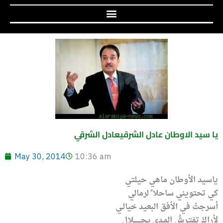
يا سيد الاوطان عادل الشرقيعادل الشرقي
May 30, 2014
10:36 am
ياسيد الأوطان ماهي حيلتي
كي تحتويني ساحلا ً لرمالي
أسرجتُ في الأفق البعيد خيالـي
لأراكَ تفتـرشُ المـدى بـجـــــــلالِ