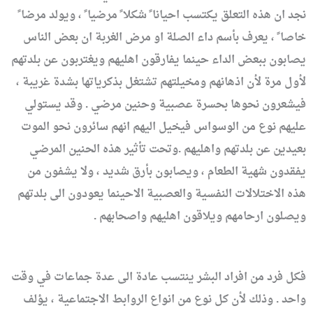
نجد ان هذه التعلق يكتسب احيانا ً شكلا ً مرضيا ً ، ويولد مرضا ً
خاصا ً ، يعرف بأسم داء الصلة او مرض الغربة ان بعض الناس
يصابون ببعض الداء حينما يفارقون اهليهم ويغتربون عن بلدتهم
لأول مرة لأن اذهانهم ومخيلتهم تشتغل بذكرياتها بشدة غريبة ،
فيشعرون نحوها بحسرة عصبية وحنين مرضي . وقد يستولي
عليهم نوع من الوسواس فيخيل اليهم انهم سائرون نحو الموت
بعيدين عن بلدتهم واهليهم .وتحت تأثير هذه الحنين المرضي
يفقدون شهية الطعام ، ويصابون بأرق شديد ، ولا يشفون من
هذه الاختلالات النفسية والعصبية الاحينما يعودون الى بلدتهم
ويصلون ارحامهم ويلاقون اهليهم واصحابهم .
فكل فرد من افراد البشر ينتسب عادة الى عدة جماعات في وقت
واحد . وذلك لأن كل نوع من انواع الروابط الاجتماعية ، يؤلف