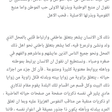
نقول ان منبع الوطنية وبذرتها الاولى حب الموطن واما منبع
القومية وبذرتها الاصلية ، فحب الاهل
ذلك لان الانسان يشعر بتعلق عاطفي وارتباط قلبي بالمحل الذي
ولد ونشئ وترعرع فيه، كما يشعر بتعلق باطني نحو اهل ذلك
المحل ونحو جميع الناس الذين عايشهم وعاشرهم والفهم في
صغره وصباه . ونستطيع ان نقول ان الانسان يرتبط بموطنه
وباهله بروابط معنوية كثيرة ومتنوعة . فأن كل جزء من اجزاء
حياته ، يتعلق بزاوية من زوايا بيته وبلدته فكل زاوية من زوايا
ذلك البيت وكل قسم من اقسام تلك البلدة يقوم مقام تذكاري
مادي يثير في نفسه ذكريات صفحة من صفحات حياته الماضية ،
او ذكريات منقبة من مناقب النفوس العزيزة عليه وبما ان تعلق
المرء ببلدته وبأهله يكون ذا جذور عميقة في اغوار نفسه ، فاننا