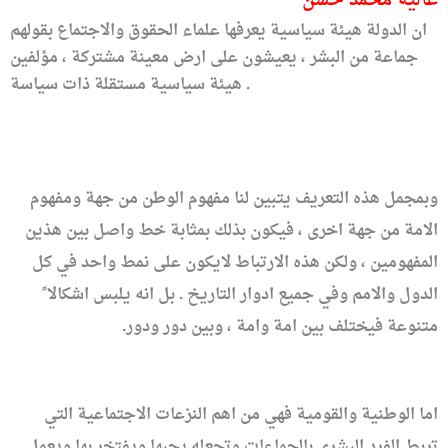
عالية محمد حسن
ان الدولة هيئة سياسية يعرفها علماء الحقوق والاجتماع بقولهم
جماعة من البشر ، يعيشون على ارض معينة مشتركة ، مؤلفين
هيئة سياسية مستقلة ذات سياسة .
وبمجمل هذه التعريف يتبين لنا مفهوم الوطن من جهة ومفهوم
الامة من جهة اخرى ، فيكون بذلك بمثابة خط واصل بين هذين
المفهومين ، ولكن هذه الارتباط لايكون على نمط واحد في كل
الدول والامم وفي جميع ادوار التاريخ . بل انه يلبس اشكالا ً
متنوعة فيختلف بين امة وامة ، وبين دور ودور.
اما الوطنية والقومية فهي من اهم النزعات الاجتماعية التي
تربط الفرد البشري بالجماعات وتجعله يحبها ويفتخر بها ويعمل