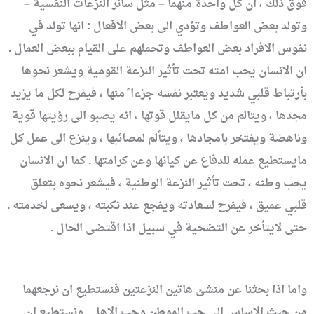
فوق ذلك ، ان كل واحدة منهما – مثل سائر النزعات النفسية –
وتولد بعض العواطف وتؤدي الى بعض الافعال : انها تولد في
نفوس الافراد بعض العواطف وتحملهم على القيام ببعض العمال .
ان الانسان يحب امته تحت تأثير النزعة القومية ويشعر نحوها
بأرتباط قلبي شديد ويعتبر نفسه جزءا ً منها ، فيفرح لكل ما يزيد
مجدها ، ويتالم من كل مايقلل قوتها ، انه يصبو الى رؤيتها قوية
وناهضة ويفتخر بامجادها ، ويتألم لمصائبها ، وينزع الى عمل كل
مايستطيع عمله للدفاع عن كيانها وعن كرامتها . كما ان الانسان
يحب وطنه ، تحت تأثير النزعة الوطنية ، فيشعر نحوه بتعلق
قلبي عميق ، فيفرح لسعادته ويفجع عند نكبته ، ويسعى لخدمته .
حتى لايتأخر عن التضحية في سبيل اذا اقتضى الحال .
واما اذا بحثنا عن منشئ هاتين النزعتين فنستطيع ان نرجعهما
من حيث الاساس الى حب الموطن وحب الاهل . ونستطيع ان