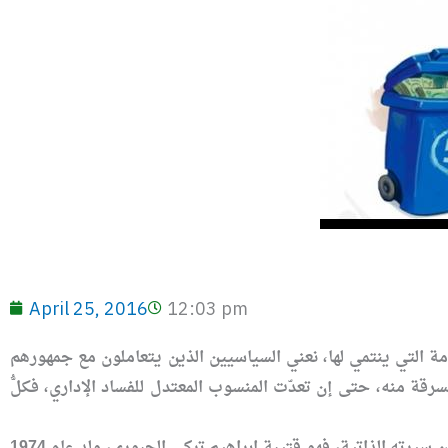
April 25, 2016
12:03 pm
مة التي ينتمي لها، نعني السياسيين الذين يتعاملون مع جمهورهم
قة منه، حتى إن تعدّت المنسوب المعتدل للفساد الإداري، فكلُّ
لكن قبل الشروع في الحديث عن خطابه السياسي، وإرثه في السرقات، دعونا نلقي الضوء على شيء من سيرته الذاتية، فهو قتيبة ابراهيم تركي الجبوري، ولد عام 1974