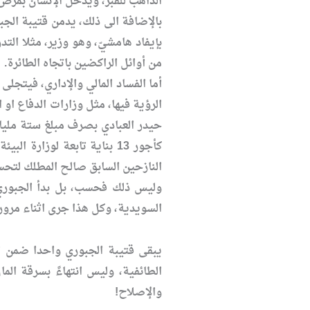
الذاهب للقبر، ويدخل الإنسان بمرض
بإيفاد هامشيّ، وهو وزير، مثلا ال
من أوائل الراكضين باتجاه الطائرة.
أما الفساد المالي والإداري، فيتجلى
الرؤية فيها، مثل وزارات الدفاع او 
النازحين السابق صالح المطلك لتحسي
السويدية، وكل هذا جرى اثناء مرور 
يبقى قتيبة الجبوري واحدا ضمن ال
الطائفية، وليس انتهاءً بسرقة ال
والإصلاح!