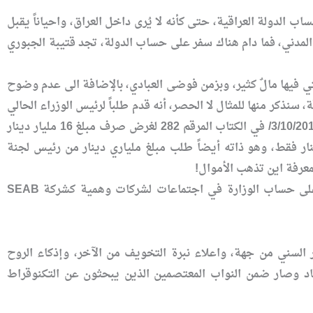
، يدمن قتيبة الجبوري الإيفادات، فلا يمرّ شهر دون ان يزور فيها بلدين، وربما 3 على حساب الدولة العراقية، حتى كأنه لا يُرى داخل العراق، واحياناً يقبل
لمدني، فما دام هناك سفر على حساب الدولة، تجد قتيبة الجبوري
التي فيها مالٌ كثير، وبزمن فوضى العبادي، بالإضافة الى عدم وضوح
سنذكر منها للمثال لا الحصر، أنه قدم طلباً لرئيس الوزراء الحالي
حيدر العبادي بصرف مبلغ ستة مليارات دينار عراقي لتسديد الاجور الشهرية لبنايات الوزارة، بتاريخ 3/10/2014/ في الكتاب المرقم 282 لغرض صرف مبلغ 16 مليار دينار
لوزارة البيئة، لكن مبلغ وأجور البنايات التابعة للوزارة يصل الى 825 مليون دينار فقط، وهو ذاته أيضاً طلب مبلغ ملياري دينار من رئيس لجنة
معرفة اين تذهب الأموال!
وليس ذلك فحسب، بل بدأ الجبوري بشراء ذمم نواب عديدين، من خلال جعلهم يذهبون بإيفادات على حساب الوزارة في اجتماعات لشركات وهمية كشركة SEAB
 السني من جهة، واعلاء نبرة التخويف من الآخر، وإذكاء الروح
 عاد وصار ضمن النواب المعتصمين الذين يبحثون عن التكنوقراط