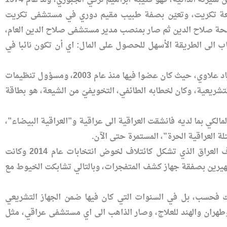
امعة تكريت، وتعيّن بصفة طبيب مقيم دوري في مستشفى تكريت
صحة صلاح الدين ثم صار بمنصب مدير مستشفى صلاح الدين العام،
 الى الطريقة الأسهل للحصول على المال: اي أن تكون نائبا في
وبالفعل، دخل في الانتخابات ضمن الدورة التشريعية الثانية عن حركة الوفاق الوطني العراقي برئاسة اياد علاوي، حيث كان عضوا فيها منذ عام 2003، ومسؤول تنظيمات
 المشهد بكونه رئيسا للقائمة العراقية عام 2010، في الانتخابات التشريعية، وكان لخطابه الطائفي، التخويفيّ من الشيعة، هو بطاقة
الكي بما لديه فانشقت العراقية الى عراقية و”العراقية البيضاء”،
ة العراقية الحرة”، المستمرة حتى الآن.
من المفارقات أن قتيبة الجبوري تكرر انتخابه للدورة التي بعدها عضواً ضمن الكتلة البرلمانية لائتلاف العراق الذي تشكل كائتلاف لخوض انتخابات عام 2014 وكانت
الشهيرين بصفقة جهاز كشف المتفجرات، وبالتالي تشابكت الخيوط مع
لك فحسب، بل في السنوات التي كان فيها ضمن الجهاز التشريعي
وطهران والهند للعلاج، وصار الذاهب الى اي مستشفى عراقي، مثل