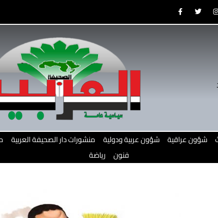
F
T
a
w
c
i
e
t
b
t
o
e
o
r
r
k
-
f
شؤون عراقية
شؤون عربية ودولية
منشورات دار الصحيفة العربية
م
فنون
رياضة