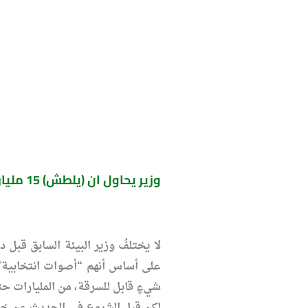
وزير يحاول ان (يلطش) 15 مليار دينار بإستغفال رئيس الحكومة
لا يختلفُ وزير البيئة السابق قبل
على أساس أنهم “أصوات انتخابية”، 
شيءٍ قابل للسرقة، من المليارات ح