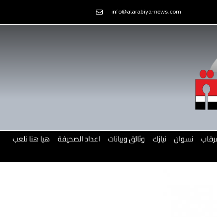
Skip
info@alarabiya-news.com
to
content
رقاب
نسوان
نيازك
وثائق وبيانات
اعداد الصحيفة
هيا هنا نلعب