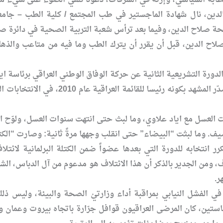
لدين، نال شهادة الماجستير في طب المجتمع / كلية الطب – ج
حة صلاح الدين، وفيما بعد ترأس شعبة التربية الصحية في دائرة 
اح الدين، قبل أن يقرر أن يترك الطب وما فيه من متاعب والذهاب
صلاح الدين حتى عام 2009، ثم تصدّر
 العسل مع اياد علاوي، وما لبث حتى انتهت سنوات العسل، ولوّح الم
ف. وما لبثت “البيضاء” حتى انقلب وجهها مرةً ثانية: وصارت “الكتل
لاف، ومن الجدير بالذكر أن هذا الائتلاف هو مدعوم من آل الدباس، 
ر.
ي الفشل النيابي بمراقبة أداء وزارتيْ الصحة والبيئة، وليس ذ
ستين، كان المرضى العراقيون قوافل جرّارة باتجاه بيروت وعمان 