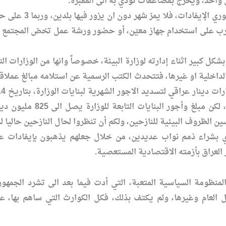
 واحد، ويخرج بمضاعفات تؤدي به الى المقبرة.
بالإضافة الى ذلك
تدرب على استخدام جهاز معيّن، أو حضور ورشة عمل تخصّ المجتمع ا
 بشكل كبير اثناء إدارته لوزارة البيئة، خصوصاً وانها من الوزارات 
الداخلية او غيرها، فتتحدث الكتب الرسمية عن استلامه مبالغ عملاقة، 
كأجور 13 بناية تابعة 
ن الظروف البيئية للنازحين، ولكم أن تنظروا لحال النازحين حاليا ل
العراق بأزمته الاقتصادية المستعصية.
منظومة السياسية المتعبة، التي أدت فيما بعد الى تشرد الجمهور
مال العام وغيرها، ولم يكتف بذلك، فكل الكوارث التي ساهم بها،