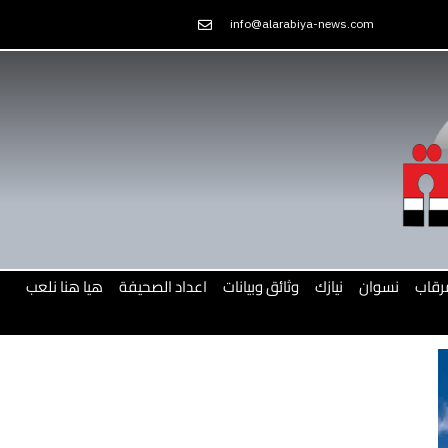
Skip
info@alarabiya-news.com
to
content
رقاب
نسوان
نيازك
وثائق وبيانات
اعداد الصحيفة
هيا هنا نلعب