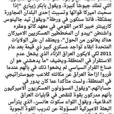
التي تملك جيوشا كبيرة. ويقول بابكر زيباري “إذا
سحبت اميركا قواتها وتسببت إحدى البلدان المجاورة
بمشكلة، فاننا سنكون في ورطة”.ويقول تيد جالينوس
كاربينتر خبير الامن القومي في معهد كاتو ومقره
واشنطن “يبدو ان المخططين العسكريين الاميركان
هناك يعانون من الحول”، ويعتقد ان على الولايات
المتحدة ابقاء تواجد عسكري كبير ذي قيمة بعد عام
2011 لكي لايكون العراق الزناد الذي يشعل عدم
الاستقرار في المنطقة.ويضيف “ما يدهشني هو ان
صناع القرار السياسي لم يضعوا ذلك في بالهم عندما
قرروا ازاحة العراق عن مكانته كلاعب جيوستراتيجي
في المنطقة، ولست متأكدا عما كان يدور في
حساباتهم.”ويقول المسؤولون العسكريون الاميركيون
بأنهم مدركون بقوة للنقص في قابليات العراق
الدفاعية. ويقول اللواء سكوت هانسن، الذي يترأس
البعثة الاميركيةَ المسؤولة عن تدريب القوة الجوية