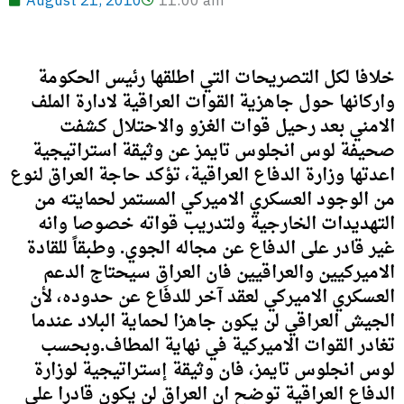
August 21, 2010
11:00 am
خلافا لكل التصريحات التي اطلقها رئيس الحكومة
واركانها حول جاهزية القوات العراقية لادارة الملف
الامني بعد رحيل قوات الغزو والاحتلال كشفت
صحيفة لوس انجلوس تايمز عن وثيقة استراتيجية
اعدتها وزارة الدفاع العراقية، تؤكد حاجة العراق لنوع
من الوجود العسكري الاميركي المستمر لحمايته من
التهديدات الخارجية ولتدريب قواته خصوصا وانه
غير قادر على الدفاع عن مجاله الجوي. وطبقاً للقادة
الاميركيين والعراقيين فان العراق سيحتاج الدعم
العسكري الاميركي لعقد آخر للدفَاع عن حدوده، لأن
الجيش العراقي لن يكون جاهزا لحماية البلاد عندما
تغادر القوات الاميركية في نهاية المطاف.وبحسب
لوس انجلوس تايمز، فان وثيقة إستراتيجية لوزارة
الدفاعِ العراقية توضح ان العراق لن يكون قادرا على