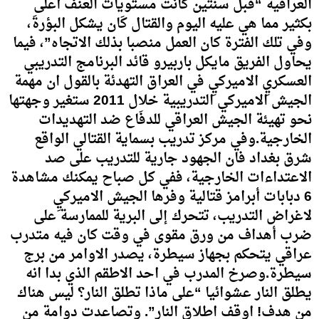
العراقية “قبل سنتين كانت مستويات العنف أعلى
بكثير مما هي عليه اليوم والقتال كَان يشكل البؤرةَ،
وفي تلك الفترة كان العمل منصبا بذلك الاتجاه”، فيما
يحاول الفريق مايكل باربيرو قائد البرنامج التدريبي
العسكريِ الاميركيِ في العراق التهدئة بالقول ان مهمة
الجيش الاميركي التدريبية خلال 2011 ستغير وجهتها
نحو تهيئة الجيش العراقي للدفَاع ضد التهديدات
الخارجية.وفي مركز تدريب بسماية القتالي الواقع
شرق بغداد فان الجهود جارية للتدريب على صد
الاعتداءات الخارجية، ففي كل صباح يمكنك مشاهدة
6 دبابات أبرامز قتالية وفرها الجيش الاميركيِ
لاغراض التدريب، تتحرك إلى البرية للممارسة على
ضرب أهداف من ورق مقوى في وقت كان فيه متدرب
عراقي يتحكم بجهاز سيطرة، يصدر الاوامر من برج
سيطرة.وصرخ المدرب في احد الاطقم الذي بدا انه
يطلق النار عشوائيا “على ماذا تطلق النار؟ ليس هناك
من هدف! اوقف اطلاق النار”. وتصاعدت دوامة من