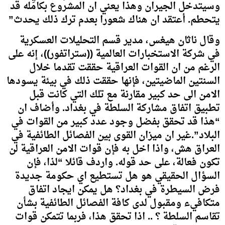
وسيتدخل الجيران وهذا يعني ان المشروع بكامله قد
يتحطم. أعتقد ان هناك شعورا بعدم ترك ذلك يحدث”
وقال ناثان هيغس، مدير قسم التحليلات العسكرية
في شركة الاستخبارات العالمية ((ستراتفور))، إنه على
الرغم من ان القوات العراقية حققت تقدما خلال
السنتين الماضيتين، فإنها حققت ذلك في بيئة يسودها
الامن الى حد كبير مقارنة مع تلك التي كانت قبل
تطبيق اتفاق مشاركة السلطة في بغداد. وأضاف ان
“هذا قد تحقق بفضل وجود عدد كبير من القوات في
البلاد”.غير ان ميزان القوى بين الفصائل الطائفية في
العراق هش، واذا اخل به فإن قوات الامن العراقية لن
تكون فعالة، على حد قوله. واردف قائلا “لذا، فإن
السؤال الحقيقي هو هل تستطيع اي حكومة جديدة
فرض السيطرة في بغداد؟ هل يمكن ايجاد اتفاق
متكافيء ومقبول لدى كافة الفصائل الطائفية بشأن
تقاسم السلطة ؟ .. اذا تحقق هذا، فربما تتمكن قوات