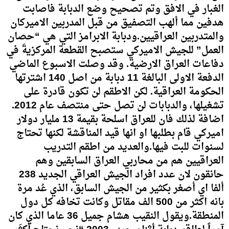
الغبار في الافق وتم تصحيح وضع الدبابة فاصابت
هدفين مما ألهب التصفيق من قبل المدربين الاميركان
والمتدربين العراقيين.ودبابة الابرامز التي هي “حصان
العمل” للجيش الاميركي ستصبح القطعة المركزيةَ في
دفاعات العراق الارضية. وقد وصلت الاسبوع الماضي
الدفعة الاولى البالغة 11 دبابة من اصل 140 اشترتها
الحكومة العراقية. لكن الاطقم لن تكون قادرة على
تشغيلها، والدبابات لن تصل حتى منتصف عام 2012.
اضافة لذلك فان للعراق اسلحة بقيمة 13 مليار دولار
اميركي قام بطلبها او انها قيد المناقشة لكنها تحتاج
لسنوات للبت فيها.والعديد من اطقم التدريب
العراقيين هم من محاربي العراق السابقين وهم
حانقون لان عدد افراد الجيش العراقي الجديد 238
ألفا اي أصغر بكثير من الجيش السابق، الذي عُد مرة
بانه اكثر من 500 الف مقاتل وكانت تخافه كل دول
المنطقة.ويقول النقيب هشام جميل 36 عاما الذي كان