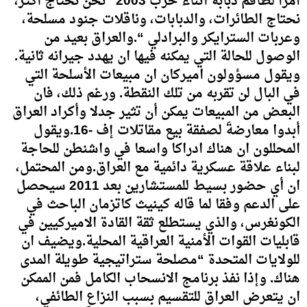
آمراً لطاقم دبابة أثناء حرب 2003 “نحن نحتاج أكثَر،
نحتاج الطائرات، والدبابات، وناقلات جنود مسلحة،
وعربات السترايكر والبرادلي “.والعراق بعيد من
الوصول للحالة التي يمكنه فيها ان يهدد جيرانه ثانية.
ويقول مسؤولون اميركان ان مبيعات الأسلحة التي
في البال لن تقربه من تلك النقطة. ورغم ذلك، فان
البعض من المبيعات يمكن أن تثير جدلا وأكراد العراق
أبدوا معارضةَ لصفقة بيع مقاتلات إف -16.ويقول
المحللون ان هناك ادراكا واسعا في واشنطن للحاجة
لبناء علاقة عسكرية دائمية مع العراق.ومن المحتمل،
ان أي حضور بسيط للمستشارين بعد 2011 سيحصل
على الدعم وفقا لما قاله كينيث كاتزمان الباحث في
الكونغرس، والذي يستطلع ثقة القادة الاميركيين في
قابليات القوات الأمنية العراقية المحلية.ويضيف ان
للولايات المتحدة “مصلحة ستراتيجية طويلة المدى
هناك. وإذا نفذ برنامج الانسحاب الكامل فمن الممكن
ان يتعرض العراق للتقسيم بسبب النزاعِ الطائفيِ،