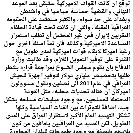
توقع ان كانت القوات الاميركية ستبقى بعد الموعد
النهائي. والقضيةَ حساسة سياسيا في واشنطن
وبغداد على حد سواء، والكثير سيعتمد على الحكومة
العراقية المقبلة، والتي ان كانت تحت قيادة الحلفاء
المقربين لإيران فمن غير المحتمل أن تطلب استمرار
المساعدة الاميركية.وكذلك فان ثمة اسئلة اخرى حول
رغبة اميركا لابقاء قوات اميركية لمدى طويل مع
القدرة على توفير التمويل اللازم. وقد طالبت وزارة
الدفاع بان يقوم مجلس الشيوخ بمراجعة قراره بشطر
طلبها بتخصيص ملياري دولار لتوفير اجهزة للجيش
العراقيِ في عام2011 الى نصفين.ويقول مسؤولون
اميركان ان هناك تحديات محلية، مثل العودة
المحتملة للمسلحين، مع وجود ميليشات مسلحة بشكل
جيد، اضافة للتوترات بين الفئات السياسية وكلها
تشكل التهديد العام الأكبر لاستقرار العراق على المدى
الطويل. لكن العديد من العراقيين يخافون من كون
بلادهم ضعيفة مع وجود طموحات للبلدان المجاورة