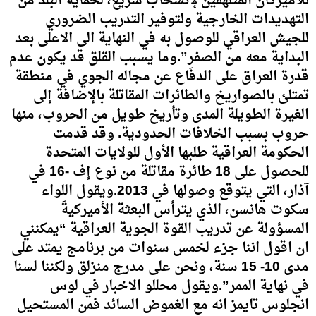
للأميركان المتلهفين لإنسحاب سريع، لحماية البلد من
التهديدات الخارجية ولتوفير التدريب الضروري
للجيش العراقي للوصول به في النهاية الى الاعلى بعد
البداية معه من الصفر”.وما يسبب القلق قد يكون عدم
قدرة العراق على الدفَاع عن مجاله الجوي في منطقة
تمتلئ بالصواريخ والطائرات المقاتلة بالإضافة إلى
الغيرة الطويلة المدى وتأريخ طويل من الحروب، منها
حروب بسبب الخلافات الحدودية. وقد قدمت
الحكومة العراقية طلبها الأول للولايات المتحدة
للحصول على 18 طائرة مقاتلة من نوع إف -16 في
آذار، التي يتوقع وصولها في 2013.ويقول اللواء
سكوت هانسن، الذي يترأس البعثة الأميركيةَ
المسؤولة عن تدريب القوة الجوية العراقية “يمكنني
ان اقول اننا جزء لخمس سنوات من برنامج يمتد على
مدى 10- 15 سنة، ونحن على مدرج منزلق ولكننا لسنا
في نهاية الممر”.ويقول محللو الاخبار في لوس
انجلوس تايمز انه مع الغموض السائد فمن المستحيل