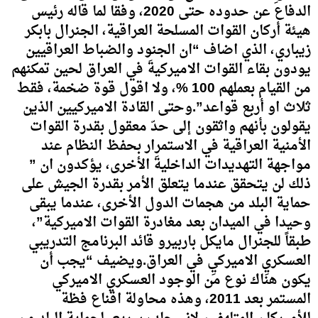
الدفاع عن حدوده حتى 2020، وفقا لما قاله رئيس
هيئة أركان القوات المسلحة العراقية، الجنرال بابكر
زيباري، الذي اضاف “ان الجنود والضباط العراقيين
يودون بقاء القوات الاميركيةَ في العراق لحين تمكنهم
من القيام بعملهم 100 %، ولا اقول قوة ضخمة، فقط
ثلاث او أربع قواعد”.وحتى القادة الاميركيين الذين
يقولون بأنهم واثقون إلى حدّ معقول بقدرة القوات
الأمنية العراقية في الاستمرار بحفظ النظام عند
مواجهة التهديدات الداخليةَ الأخرى، يؤكدون ان ”
ذلك لن يتحقق عندما يتعلق الأمر بقدرة الجيش على
حماية البلد من هجمات الدول الأخرى، عندما يبقى
وحيدا في الميدان بعد مغادرة القوات الاميركية”،
طبقاً للجنرال مايكل باربيرو قائد البرنامج التدريبي
العسكريِ الاميركيِ في العراق.ويضيف “يجب أن
يكون هناك نوع من الوجود العسكري الاميركي
المستمر بعد 2011، وهذه محاولة اقناع فظة