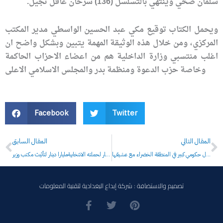
سلمان صخي وينتهي بالتسلسل (136) سرحان غافل ثجيل.
ويحمل الكتاب توقيع مكي عبد الحسين الواسطي مدير المكتب
المركزي، ومن خلال هذه الوثيقة المهمة يتبين وبشكل واضح ان
اغلب منتسبي وزارة الداخلية هم من اعضاء الاحزاب الحاكمة
وخاصة حزب الدعوة ومنظمة بدر والمجلس الاسلامي الاعلى
Facebook
Twitter
Prev
N
المقال التالي
المقال السابق
هروب ابنة مسؤول حكومي كبير في المنطقة الخضراء مع عشيقها
المالكي يستخدم 26 مليار دينار من تعويضات متضرري الامطار لحملته الانتخابيةمليارا دينار لتأثيث مكتب وزير
تصميم والاستضافة : شركة إبداع البغدادية لتقنية المعلومات
F
T
P
a
w
i