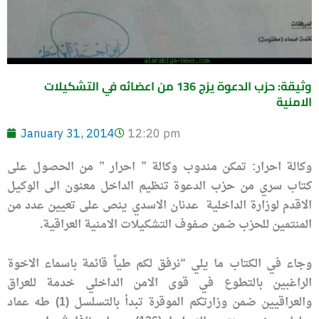
وثيقة: حزب الدعوة يزج 136 من اعضائه في التشكيلات
الامنية
January 31, 2014
12:20 pm
وكالة احرار: تمكن مندوب وكالة ” احرار ” من الحصول على
كتاب سري من حزب الدعوة تنظيم الداخل معنون الى الوكيل
الاقدم لوزارة الداخلية عدنان الاسدي ينص على تعيين عدد من
المنتمين للحزب ضمن صفوف التشكيلات الامنية العراقية.
وجاء في الكتاب ما يلي “نرفق لكم طياً قائمة باسماء الاخوة
الراغبين بالتطوع في قوى الامن الداخلي خدمة للعراق
والعراقيين ضمن وزارتكم الموقرة تبدأ بالتسلسل (1) طه عماد