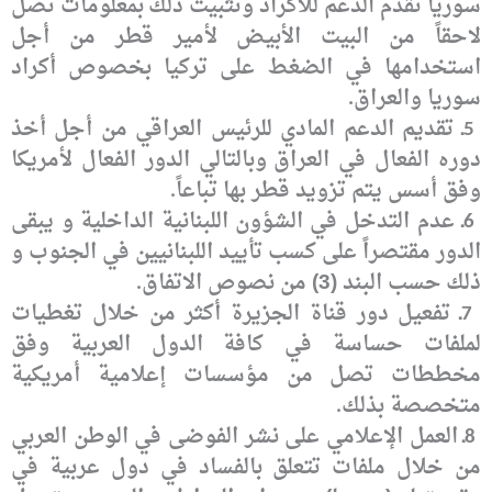
سوريا تقدم الدعم للأكراد وتثبيت ذلك
بمعلومات تصل
لاحقاً من البيت الأبيض لأمير قطر من أجل
استخدامها في الضغط على
تركيا بخصوص أكراد
سوريا والعراق
.
ـ
تقديم الدعم المادي للرئيس العراقي من أجل أخذ
5
دوره الفعال في العراق
وبالتالي الدور الفعال لأمريكا
وفق أسس يتم تزويد قطر بها تباعاً
.
ـ عدم التدخل في الشؤون
اللبنانية الداخلية و يبقى
6
الدور مقتصراً على كسب تأييد اللبنانيين في الجنوب و
ذلك
حسب البند (3) من نصوص الاتفاق
.
ـ
تفعيل دور قناة الجزيرة أكثر من خلال تغطيات
7
لملفات حساسة في كافة
الدول العربية وفق
مخططات تصل من مؤسسات إعلامية أمريكية
متخصصة بذلك
.
ـ
العمل الإعلامي على نشر الفوضى في الوطن العربي
8
من خلال ملفات تتعلق
بالفساد في دول عربية في