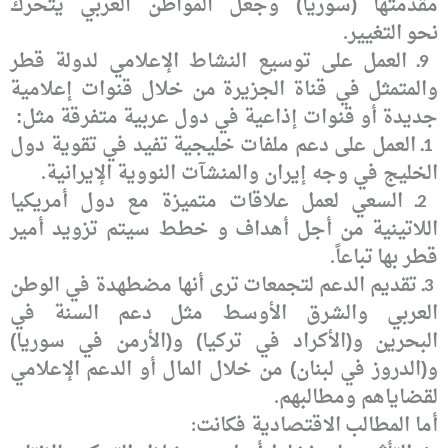
مقدمتها (سوريا) وجعل المواطن العربي يتحرك
نحو
التغيير
.
ـ
العمل على توسيع النشاط الإعلامي لدولة قطر
9
والمتمثل في قناة الجزيرة
من خلال قنوات إعلامية
جديدة أو قنوات إذاعية في دول عربية متفرقة مثل:
ـ العمل على دعم ملفات
خليجية تفيد في تقوية دول
1
الخليج في وجه إيران والمنشآت النووية الإيرانية
.
ـ السعي لعمل علاقات
متميزة مع دول أمريكيا
2
اللاتينية من أجل أهداف و خطط سيتم تزويد أمير
قطر بها
تباعاً
.
ـ تقديم الدعم لتجمعات
ترى أنها مضطهدة في الوطن
3
العربي والشرق الأوسط مثل دعم السنة في
البحرين
و(الأكراد في تركيا) و(الأرمن في سوريا)
و(الدروز في لبنان) من خلال المال أو الدعم
الإعلامي
لقضاياهم ومطالبهم
.
أما المطالب
الاقتصادية فكانت
: