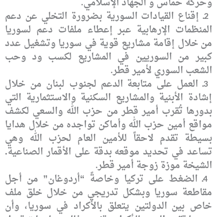
وحركة حماس و الجهاد الإسلامي
.
ـ إقناع القيادات
السورية بضرورة التخلي عن دعم
2
المنظمات الإرهابية عبر إعطاء ملفات دعم لسوريا
من
خلال إقامة مشاريع قوية في سوريا وتشغيل عدد
كبير من السوريين في المشاريع لكسب ود
وحب
الشعب السوري لأمير قطر
.
ـ العمل على متابعة
الدعم لجنوب لبنان من خلال
3
إشادة الأبنية والمشاريع السكنية والاستثمارية التي
بدورها تُقرب أمير قطر من حزب الله والسعي لكشف
مواقع أمين حزب الله وأماكن تواجده
من خلال هدايا
بسيطة تقدم لاحقاً للأمين العام لحزب الله وهي
تساعد في تحديد موقعه
بدقة على الأقمار الصناعية.
الشيخة موزة زوجة أمير قطر
.
ـ
الضغط على تركيا
وخاصةً “أردوغان” من أجل
4
مقاطعة سوريا وبشكل تدريجي من خلال خلق ملف
خاص بين
الدولتين يتعلق بالأكراد في سوريا، وأن