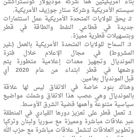
بناء أمريكيتين هما شركة موديولار
كونستراكشن
سيستم الأمريكية وشركة ستار جوزيف الأمريكية.
ـ يحق للولايات المتحدة
الأمريكية عمل استثمارات
2
جديدة في قطاعي النفط والطاقة في قطر
وبتسهيلات قطرية
مميزة
.
ـ السماح للولايات
المتحدة الأمريكية بالعمل (غير
3
المشروط) في مجال الإعلام خلال فترة
المونديال
وتجهيز معدات إعلامية متطورة يتم
وضعها في قطر ابتداء من عام 2020 أي
قبل
المونديال بعامين
.
وهناك بنود خاصة في الاتفاق ليس لها علاقة
بالمونديال وهي عصب هذا
الاتفاق وشملت مواضيع
سياسية متنوعة وأهمها قضية الشرق الأوسط
.
ـ تعمل قطر على تعزيز
دورها القيادي في المنطقة
1
عبر علاقات مباشرة ومميزة مع سوريا ولبنان وتركيا
وتطوير
العلاقات لتشمل علاقات مباشرة مع حزب الله