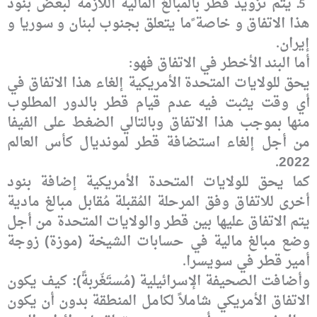
ـ يتم تزويد قطر
بالمبالغ المالية اللازمة لبعض بنود
5
هذا الاتفاق و خاصة ًما يتعلق بجنوب لبنان و
سوريا و
إيران
.
أما البند
الأخطر في الاتفاق فهو
:
يحق للولايات المتحدة
الأمريكية إلغاء هذا الاتفاق في
أي وقت يثبت فيه عدم قيام قطر بالدور المطلوب
منها
بموجب هذا الاتفاق وبالتالي الضغط على الفيفا
من أجل إلغاء استضافة قطر لمونديال
كأس العالم
2022
.
كما
يحق للولايات المتحدة الأمريكية إضافة بنود
أخرى للاتفاق وفق المرحلة المُقبلة
مُقابل مبالغ مادية
يتم الاتفاق عليها بين قطر والولايات المتحدة من أجل
وضع مبالغ
مالية في حسابات الشيخة (موزة) زوجة
أمير قطر في سويسرا
.
وأضافت الصحيفة
الإسرائيلية (مُستَغّربةً): كيف يكون
الاتفاق الأمريكي شاملاً لكامل المنطقة بدون
أن يكون