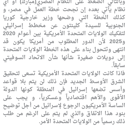
وبالتالي الضغط على النظام المصري(مبارك) أو أي
نظام يأتي بعده إن نجحت خطة العمل في مصر، و
كذلك الخطة التي وضحها
وزير خارجية كوريا
الجنوبية للسيدة كلينتون عن مخطط إسرائيلي
لتفكيك الولايات
المتحدة الأمريكية بين أعوام 2020
و2025 لأن الدور المطلوب من أمريكا يكون قد
انتهى
وتتحول بناء على هذه الخطة الولايات المتحدة
إلى دويلات صغيرة شأنها شأن الاتحاد
السوفيتي
سابقاً
.
فاذا كانت الولايات
المتحدة الأمريكية تسعى لتحقيق
الشرق الأوسط الجديد فإن ذلك لن يتم بلا قواعد
وأسس
تضعها إسرائيل في المنطقة كونها الدولة
الأقوى والأهم اقتصادياً وعسكرياً، و يجب
على
الساسة الأمريكيون الرجوع لإسرائيل من أجل توضيح
بنود هذا الاتفاق والذي لم يتم
على الرغم من طلب
ذلك رسمياً من الولايات المتحدة الأمر
.