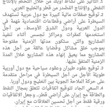
ـ التأثير على نشاط
أوبك من خلال التحكم بالإنتاج
1
النفطي والإنتاج المُصَّدر من قطر والخليج العربي
.
ـ
توقيع صفقات مالية كبيرة مع دول عربية تستهدف
2
السيطرة على أراضي
وقطاعات اقتصادية مُهمة في
الدول العربية ودول الشرق الأوسط، من أجل
استخدمها
كمقرات ومراكز تجسس أثناء تنفيذ
المشاريع والتي ستكون مدتها الزمنية مفتوحة
بموجب
خلق مشاكل وقضايا عالقة من أجل هذه
المشاريع مما يعيق إنهاء هذه المشاريع خلال
المدة
الزمنية المتفق عليها
.
ـ توقيع عقود طيران
وعقود سياحية مع دول أوربية
3
طويلة الأجل من أجل السيطرة في مراحل متقدمة
على حركة
الملاحة الجوية بين الخليج ودول أوربا
.
ـ
السعي الجاد لتوقيع اتفاقيات تتعلق بمجال النفط
4
والطاقة مع إيران على
أراضي قطر.. وجعل الاتفاقيات
ورقية فقط من أجل تحسين العلاقات مع إيران
.