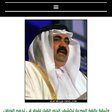
وثيقة بالغة السرية تكشف الدور القذر لقطر في تدمير الوطن