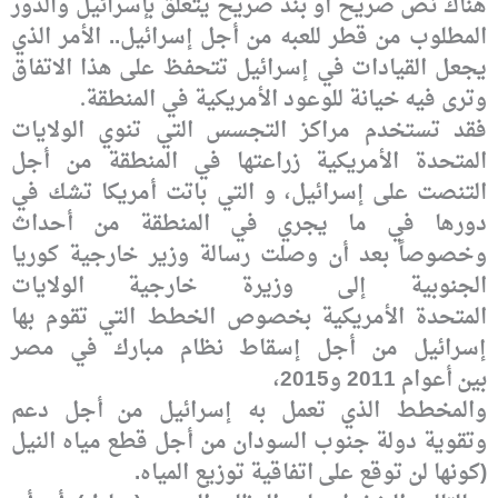
هناك نص صريح أو بند صريح يتعلق بإسرائيل والدور
المطلوب من قطر للعبه من
أجل إسرائيل.. الأمر الذي
يجعل القيادات في إسرائيل تتحفظ على هذا الاتفاق
وترى فيه
خيانة للوعود الأمريكية في المنطقة
.
فقد تستخدم مراكز التجسس
التي تنوي الولايات
المتحدة الأمريكية زراعتها في المنطقة من أجل
التنصت على
إسرائيل، و التي باتت أمريكا تشك في
دورها في ما يجري في المنطقة من أحداث
وخصوصاً
بعد أن وصلت رسالة وزير خارجية كوريا
الجنوبية إلى وزيرة خارجية الولايات
المتحدة
الأمريكية بخصوص الخطط التي تقوم بها
إسرائيل من أجل إسقاط نظام مبارك في مصر
بين
أعوام 2011 و2015،
والمخطط الذي تعمل به إسرائيل من
أجل دعم
وتقوية دولة جنوب السودان من أجل قطع مياه النيل
(كونها لن توقع على
اتفاقية توزيع المياه.