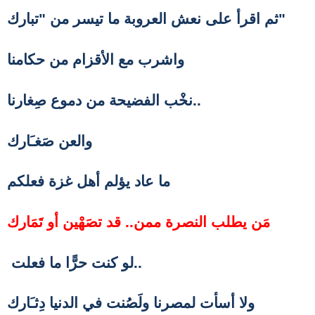
"
ثم اقرأ على نعش العروبة ما تيسر من "تبارك
واشرب مع الأقزام من حكامنا
نخْب الفضيحة من دموع صِغارنا..
والعن صَغـَارك
ما عاد يؤلم أهل غزة فعلكم
مَن يطلب النصرة ممن.. قد تصَهْين أو تَمَارك
لو كنت حرًّا ما فعلت..
ولا أسأت لمصرنا
ولَصُنت في الدنيا دِثـَارك