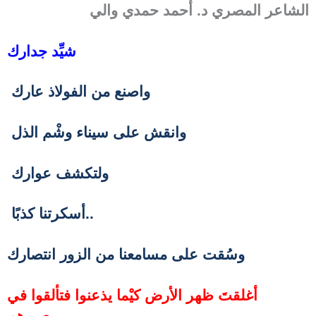
الشاعر المصري د. أحمد حمدي والي
شيِّد جدارك
واصنع من الفولاذ عارك
وانقش على سيناء وشْم الذل
ولتكشف عوارك
أسكرتنا كذبًا..
وسُقت على مسامعنا من الزور انتصارك
أغلقتَ ظهر الأرض كيْما يذعنوا
فتألقوا في
صبرهم..