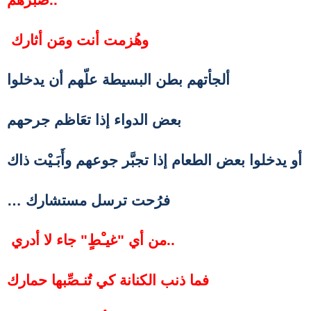
وهُزمت أنت ومَن أثارك
ألجأتهم بطن البسيطة علّهم
أن يدخلوا
بعض الدواء إذا تعَاظم جرحهم
أو يدخلوا بعض الطعام إذا تجبَّر جوعهم
وأَبَـيْت ذاك
… فرُحت ترسل مستشارك
من أي "غيـْطٍ" جاء لا أدري..
فما ذنب الكنانة كي تُنـصِّبها حمارك