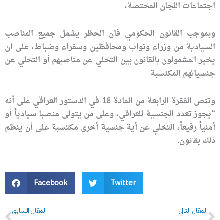
اجتماعات اللجان المختصة،
وبموجب القانون الحكومي فان الحظر يشمل جميع المناصب
السيادية من وزراء ونواب ومحافظين وسفراء وضباط، على ان
يخير المشمولون بالقانون بين التخلي عن مناصبهم أو التخلي عن
جنسياتهم المكتسبة
وتنص الفقرة الرابعة من المادة 18 في الدستور العراقي على أنه
“يجوز تعدد الجنسية للعراقي، وعلى من يتولى منصبا سيادياً أو
أمنياً رفيعاً، التخلي عن أية جنسية أخرى مكتسبة على أن ينظم
ذلك بقانون.
Facebook
Twitter
Prev
N
المقال التالي
المقال السابق