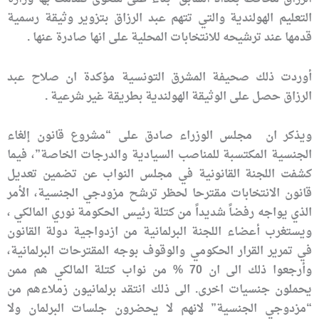
التعليم الهولندية والتي تتهم عبد الرزاق بتزوير وثيقة رسمية
قدمها عند ترشيحه للانتخابات المحلية على انها صادرة عنها .
أوردت ذلك صحيفة المشرق التونسية مؤكدة ان صلاح عبد
الرزاق حصل على الوثيقة الهولندية بطريقة غير شرعية .
ويذكر ان مجلس الوزراء صادق على “مشروع قانون إلغاء
الجنسية المكتسبة للمناصب السيادية والدرجات الخاصة”، فيما
كشفت اللجنة القانونية في مجلس النواب عن تضمين تعديل
قانون الانتخابات مقترحا لحظر ترشح مزودجي الجنسية، الأمر
الذي يواجه رفضاً شديداً من كتلة رئيس الحكومة نوري المالكي ،
ويستغرب أعضاء اللجنة البرلمانية من ازدواجية دولة القانون
في تمرير القرار الحكومي والوقوف بوجه المقترحات البرلمانية،
وأرجعوا ذلك الى ان 70 % من نواب كتلة المالكي هم ممن
يحملون جنسيات اخرى. الى ذلك انتقد برلمانيون زملاءهم من
“مزدوجي الجنسية” لانهم لا يحضرون جلسات البرلمان ولا