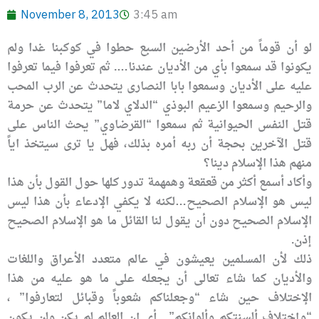
November 8, 2013
3:45 am
لو أن قوماً من أحد الأرضين السبع حطوا في كوكبنا غدا ولم
يكونوا قد سمعوا بأي من الأديان عندنا…. ثم تعرفوا فيما تعرفوا
عليه على الأديان وسمعوا بابا النصارى يتحدث عن الرب المحب
والرحيم وسمعوا الزعيم البوذي “الدلاي لاما” يتحدث عن حرمة
قتل النفس الحيوانية ثم سمعوا “القرضاوي” يحث الناس على
قتل الآخرين بحجة أن ربه أمره بذلك، فهل يا ترى سيتخذ اياً
منهم هذا الإسلام دينا؟
وأكاد أسمع أكثر من قعقعة وهمهمة تدور كلها حول القول بأن هذا
ليس هو الإسلام الصحيح…لكنه لا يكفي الإدعاء بأن هذا ليس
الإسلام الصحيح دون أن يقول لنا القائل ما هو الإسلام الصحيح
إذن.
ذلك لأن المسلمين يعيشون في عالم متعدد الأعراق واللغات
والأديان كما شاء تعالى أن يجعله على ما هو عليه من هذا
الإختلاف حين شاء “وجعلناكم شعوباً وقبائل لتعارفوا” ،
“وإختلاف ألسنتكم وألوانكم” . أي إن العالم لم يكن ولن يكون