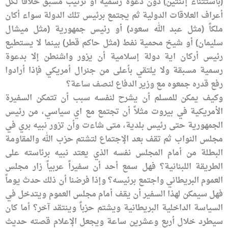
(باستثناء إثنتين) دون دعوة رسمية أو ترتيب مسبق خلافاً لكل
أعراف العلاقات الدولية ثم يجتمع برئيس تلك الدولة سواء أكان
ملكاً (مثل عبد الله سعود) أو رئيس جمهورية (مثل ميشال
سليمان) أو شيخ محمية نفط (مثل حاكم قطر) بينما لا يستطيع
رئيس أركان اية دولة إسلامية أن يزور واشنطن إلا بدعوة
رسمية مسبقة ولا يلتقي بأعلى من جنرال أمريكي فإذا أرادوا
رفع قدره جمعوه مع وزير الدفاع لنصف ساعة؟
وكيف يمكن للمسلم أن يشرح لنفسه سبب أن تتمكن السفيرة
الأمريكية في بيروت مثلاً أن تجتمع مع اي سياسي، من رئيس
الجمهورية حتى رئيس بلدية، متى شاءت وأن تزور نبيه بري في
مجلس النواب ثم تقف بعد الإجتماع لتشتم حزب الله والمقاومة
البطلة من أمام المجلس نفسه الذي يعتد نبيه برئاسته على
الطريقة اللبنانية؟ فهل سمع أحد أن سفيراً عربياً زار مجلس
العموم البريطاني واجتمع برئيسه؟ وإذا فرضنا أن ذلك حدث يوماً
فهل سيمكن لهذا السفير أن يقف أمام مجلس العموم ويتدخل في
السياسة الداخلية البريطانية ويشتم حزباً وينتقد آخر؟ أما كان
سيطرد خلال أربع وعشرين ساعة ويجعل الإعلام قصته حديث