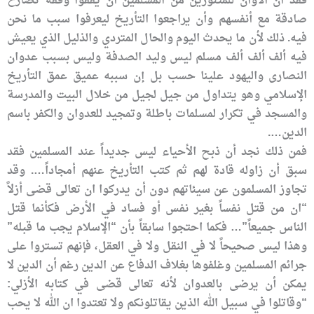
فقد آن الأوان للمتنورين من المسلمين أن يقفوا وقفة تصارح
صادقة مع أنفسهم وأن يراجعوا التأريخ ليعرفوا سبب ما نحن
فيه. ذلك لأن ما يحدث اليوم والحال المتردي والذليل الذي يعيش
فيه ألف ألف ألف مسلم ليس وليد الصدفة وليس بسبب عدوان
النصارى واليهود علينا حسب بل إن سببه عميق عمق التأريخ
الإسلامي وهو يتداول من جيل لجيل من خلال البيت والمدرسة
والمسجد في تكرار لمسلمات باطلة وتمجيد للعدوان والكفر باسم
الدين….
فمن ذلك نجد أن ذبح الأحياء ليس جديداً عند المسلمين فقد
سبق أن زاوله قادة لهم ثم كتب التأريخ عنهم أمجاداً…. وقد
تجاوز المسلمون عن سيئاتهم دون أن يدركوا ان تعالى قضى أزلاً
“ان من قتل نفساً بغير نفس أو فساد في الأرض فكأنما قتل
الناس جميعاً”… فكما احتجوا سابقاً بأن “الإسلام يجب ما قبله”
وهذا ليس صحيحاً لا في النقل ولا في العقل، فإنهم تستروا على
جرائم المسلمين وغلفوها بغلاف الدفاع عن الدين رغم أن الدين لا
يمكن أن يرضى بالعدوان لأنه تعالى قضى في كتابه الأزلي:
“وقاتلوا في سبيل الله الذين يقاتلونكم ولا تعتدوا ان الله لا يحب