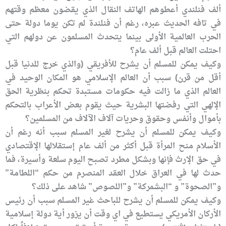
ألف فنلندي أعطوهم الهاتف النقال الذي يقضون معظم وقتهم
في تافه الحديث عبره، رغم أن فنلندة لم تكن يوما دولة حتى
الحرب العالمية الأولى بينما يتحدث المسلمون عن دولهم التي
احتلت العالم قبل ألف عام؟
وكيف يمكن للمسلم أن يشرح للأفريقي (والذي خرج للدنيا قبل
أقل من قرن) سبب أن العالم الإسلامي هو المكان الوحيد في
العالم الذي ما زالت فيه حكومات مستبدة تحكم بنظرية الحق
الإلهي التي رفضتها البشرية حيث يقوم بعض الأعراب بالتحكم
بأموال وأنفس وحقوق وحريات آلاف الآلاف من المسلمين؟
وكيف يمكن للمسلم أن يشرح لغير المسلم سبب أنه رغم أن
الأسلام منح المرأة قبل أكثر من ألف عام إستقلالها الإقتصادي
في حق الإرث فإنها وبشكل مطرد تصبح اليوم سلعة وأسيرة، فما
حدث لها في العراق خلال العقد المنصرم من حكم “اللطامة”
و”الصحوة” و “البشمركة” و”اللصوص” شاهد على ذلك؟
وكيف يمكن للمسلم أن يشرح للباحث غير المسلم سبب أن رئيس
الأركان الأمريكي يستطيع في اي وقت أن يزور أية دولة إسلامية