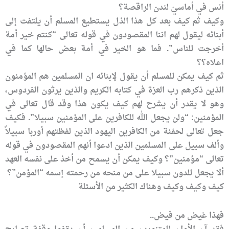
أنس في أماسيّ لندن الراقصة؟
وكيف ثم كيف بعد كل هذا الذل يستطيع المسلم أن يلتفت إلى
أبنائه ليقول لهم اننا المقصودون في قوله تعالى “كنتم خير أمة
أخرجت للناس”. فما هو الخير في أمة بعض حالها كما في
اعلاه؟؟
ثم كيف يمكن للمسلم أن يقول لإبنائه ان المسلمين هم المؤمنون
الذين ذكرهم رب العزة في كتابه الكريم والذين يرثون الفردوس،
وهو لا يقدر أن يشرح لهم كيف يكون هذا وقد قال تعالى في
المؤمنين: “ولن يجعل الله للكافرين على المؤمنين سبيلا”. فكيف
جعل تعالى لحفنة من الكافرين اليهود الذين لفظتهم أوربا سبيلاً
وألف سبيل على المسلمين الذين ادعوا أنهم المقصودون في قوله
تعالى “مؤمنين”؟ وكيف يمكن أن يسمح من أخذ على نفسه العهد
ألا يجعل للدون سبيلا على من منحه من رحمته إسمه “المؤمن”؟
كيف وكيف وكيف وهناك الكثير من الأسئلة
فهذا غيض من فيض..