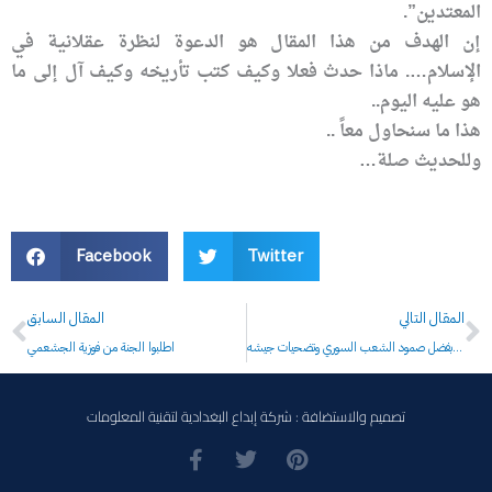
المعتدين”.
إن الهدف من هذا المقال هو الدعوة لنظرة عقلانية في
الإسلام…. ماذا حدث فعلا وكيف كتب تأريخه وكيف آل إلى ما
هو عليه اليوم..
هذا ما سنحاول معاً ..
وللحديث صلة…
Facebook
Twitter
Prev
N
المقال التالي
المقال السابق
اللحام: ستخرج سورية من أزمتها أكثر قوة ومنعة بفضل صمود الشعب السوري وتضحيات جيشه
اطلبوا الجنة من فوزية الجشعمي
تصميم والاستضافة : شركة إبداع البغدادية لتقنية المعلومات
F
T
P
a
w
i