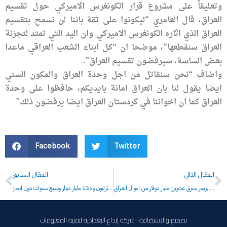
وتعليقاً على مشروع قرار الكونغرس الاميركي حول تقسيم
العراق، قال العامري “ليكونوا على ثقة باننا لن نسمح بتقسيم
العراق الذي اثاره الكونغرس الاميركي وان اليد التي تمتد لتجزئة
العراق سنقطعها”، موضحا ان “كل ابناء الشعب العراقي ماعدا
بعض الساسة، سيرفضون تقسيم العراق”.
واضاف “نحن سنقاتل من اجل وحدة العراق والمكون السني
ايضا يقول لنا بان العراق امانة بايديكم، حافظوا على وحدة
العراق كما ان اخواننا في كردستان العراق ايضا يرفضون ذلك”
Facebook
Twitter
Prev
N
المقال التالي
المقال السابق
المجرم بول بريمر يسرق عشرين مليار دولار من اموال العراق
مشروع ماء الرصافة: هدر ترليون و136 مليار دينار وسبع سنوات دون انجاز
تصميم والاستضافة : شركة إبداع البغدادية لتقنية المعلومات