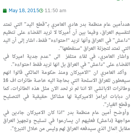
May 18, 2015
11:50 am
هددأمين عام منظمة بدر هادي العامري بـ”قطع اليد” التي تمتد
لتقسيم العراق، وفيما بين أن أميركا لا تريد القضاء على تنظيم
“داعش” في العراق وأنها تريد “احتواءه” فقط، اشار إلى أن اليد
التي تمتد لتجزئة العراق “سنقطعها”.
واشار العامري، في لقاء متلفز الى “عدم جدية اميركا في
القضاء على “داعش” في العراق بل انها تريد فقط احتواءه”.
وأكد العامري ان “الاميركان ومنذ حكومة المالكي قالوا انهم
سيعطون للعراق الاسلحة التي بحاجة اليه خاصة طائرات اف 16
وطائرات الاباتشي الا اننا لم نر لحد الان مثل هذه الطائرات، كما
ان دبابات ابرامز الاميركية لها مشاكل حقيقية في التصليح
وقطع الغيار”.
وأوضح أمين عام منظمة بدر “اذا كان الاميركان جادين في
مواجهة (داعش) فعليهم ان يسارعوا في تسليح وتجهيز العراق
مقابل المال الذي سيدفعه العراق لهم وليس من خلال التبرع”.