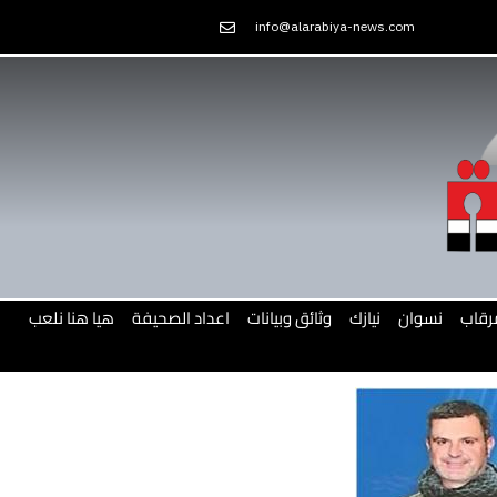
Skip
info@alarabiya-news.com
to
content
رقاب
نسوان
نيازك
وثائق وبيانات
اعداد الصحيفة
هيا هنا نلعب