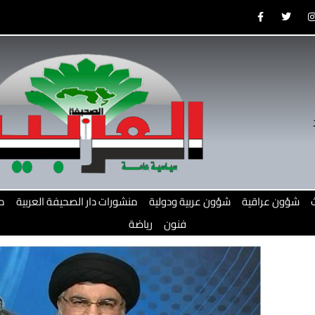
F
T
a
w
c
i
e
t
b
t
o
e
o
r
r
k
-
f
شؤون عراقية
شؤون عربية ودولية
منشورات دار الصحيفة العربية
م
فنون
رياضة