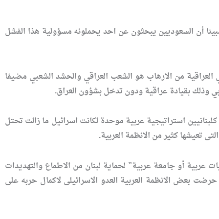
ودي في البحرين وهو يتمثل في الفشل بإنهاء الانتفاضة الشعبية بعد 5 سنوات مبينا أن السعوديين يبحثون عن احد يحملونه مسؤولية هذا الفشل
ضي العراقية من الارهاب هو الشعب العراقي والحشد الشعبي مضيفا
رهابي وذلك بقيادة عراقية ودون تدخل بشؤون العراق.
نا كلبنانيين استراتيجية عربية موحدة لكانت اسرائيل ما زالت تحتل
تى تعيشها كثير من الانظمة العربية.
ت عربية أو جامعة عربية” لحماية لبنان من الاطماع والتهديدات
سرائيلية يراهن على سراب وخيال لافتا الى ما حصل خلال عدوان تموز عام 2006 حيث حرضت بعض الانظمة العربية العدو الاسرائيلى لاكمال حربه على