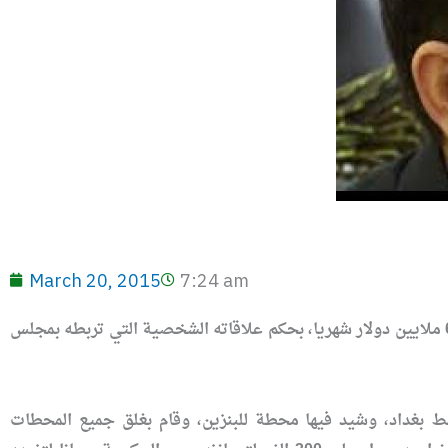
March 20, 2015
7:24 am
كشف مصدر مطلع، السبت، عن حصول نجل نائب رئيس الجمهورية نوري المالكي “احمد المالكي” على 6 ملايين دولار شهريا، بحكم علاقاته الشخصية التي تربطه بمجلس
ط بغداد، وشيد فيها محطة للبنزين، وقام بغلق جميع المحطات