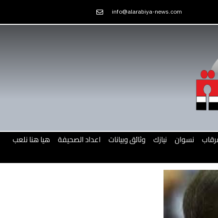
Skip
info@alarabiya-news.com
to
content
رقاب
نسوان
نيازك
وثائق وبيانات
اعداد الصحيفة
هيا هنا نلعب