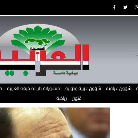
F
T
a
w
c
i
e
t
b
t
o
e
o
r
r
k
-
f
شؤون عراقية
شؤون عربية ودولية
منشورات دار الصحيفة العربية
م
فنون
رياضة