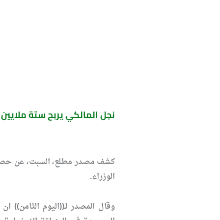
نجل المالكي يربح ستة ملايين 
الوزراء.
وقال المصدر لـ((اليوم الثامن))