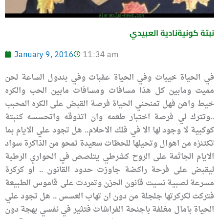
نبتة كونيةنادية العبيدي
January 9, 2016
11:34 am
في الحياة خيبات وفي الحياة عقبات وفي بندول الساعة لحن
مميت ومابين كل هذا مسافات ومسافات مابين الحب والكره
خيط واهن فهل تمنحني الحياة فرصة القبض على الكره المحبب
..وتترك لي فرصة اختبار طعمه وان اتذوقه واتحسسه كنبتة
كوكبية لا وجود لها الا في فلك الاحلام.. هل تجود علي الايام بما
تكتنزه من اهوال وتحيلها للحظات سعيدة تمحو من الذاكرة سواد
الايام الجاثمة على الروح كشرطي يتلصص في الحواري الرطبة
ليقبض على فرحة راكضة جاوزت حدود القانون .. او كركرة
مسرعة لصبية نسيت قانون الحزن وتمردت على قاموس الطبيعة
فتركت لكركرتها جلجلة من دون ان تهاب العسس .. هل تجود علي
الحياة بامال مغلفة باجنحة الفراشات فتثير في نفسي بهجة دون