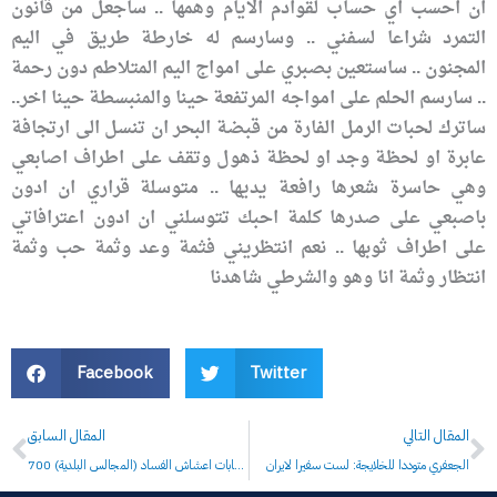
ان احسب اي حساب لقوادم الايام وهمها .. ساجعل من قانون
التمرد شراعا لسفني .. وسارسم له خارطة طريق في اليم
المجنون .. ساستعين بصبري على امواج اليم المتلاطم دون رحمة
.. سارسم الحلم على امواجه المرتفعة حينا والمنبسطة حينا اخر..
ساترك لحبات الرمل الفارة من قبضة البحر ان تنسل الى ارتجافة
عابرة او لحظة وجد او لحظة ذهول وتقف على اطراف اصابعي
وهي حاسرة شعرها رافعة يديها .. متوسلة قراري ان ادون
باصبعي على صدرها كلمة احبك تتوسلني ان ادون اعترافاتي
على اطراف ثوبها .. نعم انتظريني فثمة وعد وثمة حب وثمة
انتظار وثمة انا وهو والشرطي شاهدنا
Facebook
Twitter
Prev
N
المقال التالي
المقال السابق
الجعفري متوددا للخلايجة: لست سفيرا لايران
700 مليار دينار عراقي لاجراء انتخابات اعشاش الفساد (المجالس البلدية)