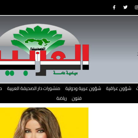
F
T
a
w
c
i
e
t
b
t
o
e
o
r
r
k
-
f
شؤون عراقية
شؤون عربية ودولية
منشورات دار الصحيفة العربية
م
فنون
رياضة