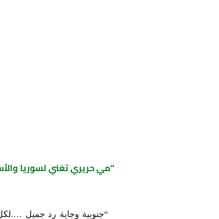
مي حريري تغني لسوريا والأسد “جنوبيَّة وجاية رد جميل”
“جنوبية وجاية رد جميل ….لكل 