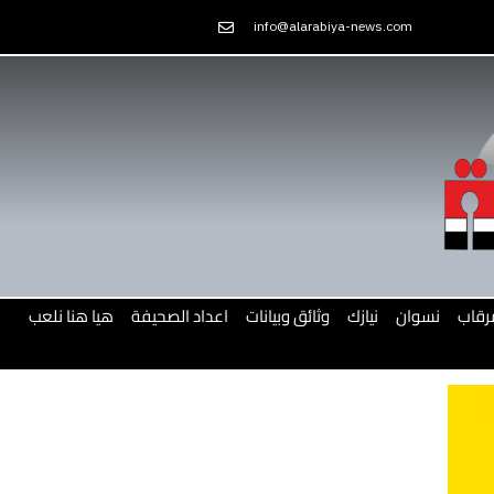
Skip
info@alarabiya-news.com
to
content
رقاب
نسوان
نيازك
وثائق وبيانات
اعداد الصحيفة
هيا هنا نلعب