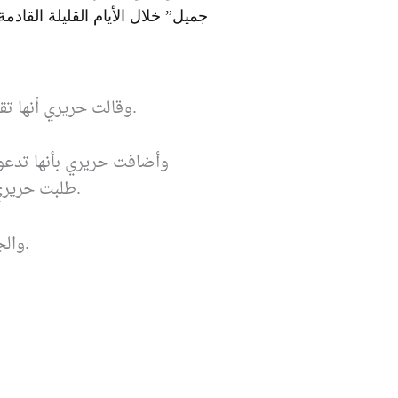
جميل” خلال الأيام القليلة القاد
وقالت حريري أنها تقدر سوريا وشعبها كثيرًا، ولا يمكن أبدا أن تنسى فضلها على أهالي الجنوب اللبناني الذين استقبلتهم سوريا خلال حرب تموز.
وأضافت حريري بأنها تدعو
طلبت حريري من الشعب السوري أن يتحلى بالوعي وان يتمسك بوحدته الوطنية التي تشكل السوار المنيع الذي يحمي سورية وشعبها.
والجدير بالذكر أن أغنية “جنوبية وجاية رد جميل” هي من كلمات الشاعر السوري محمد حسن محمد، و ألحان ماهر وثائر العلي.