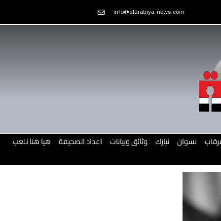
Skip
info@alarabiya-news.com
to
content
رقاب
نسوان
نيازك
وثائق وبيانات
اعداد الصحيفة
هيا هنا نلعب