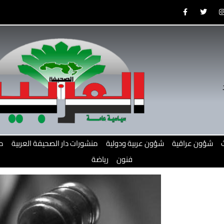
F
T
a
w
c
i
e
t
b
t
o
e
o
r
r
k
-
f
شؤون عراقية
شؤون عربية ودولية
منشورات دار الصحيفة العربية
م
فنون
رياضة