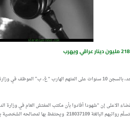
قضت محكمة جنايات الرصافة، الاحد، بالسجن 10 سنوات على المتهم الهارب 
اء الاعلى إن “شهودا أفادوا بأن مكتب المفتش العام في وزارة الد
شخصيين في الوزارة وإنه سيقوم بتسلّم رواتبهم البالغة 9