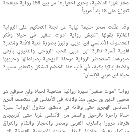
عشر شهرا الماضية، وجرى اختيارها من بين 159 رواية مرشحة
تتوزع على 18 بلداً عربياً.
وقد علّقت سحر خليفة نيابة عن لجنة التحكيم على الرواية
الفائزة بقولها “تنبش رواية ‘موت صغير‘ في حياة وفكر
المتصوف الأندلسي ابن عربي، وتبرز بصورة فنية لافتة ومَقدرة
لغوية آسرة نظرة ابن عربي للحب الروحي والدنيوي بأرقى
صورهما. تستحضر الرواية مرحلة تاريخية بصراعاتها وحروبها
واضطراباتها وكيف في قلب هذا الخضم تتشكل وتتطور مسيرة
حياة ابن عربي الإنسان”.
رواية “موت صغير” سيرة روائية متخيلة لحياة وليّ صوفيّ هو
محيي الدين بن عربي منذ ولادته في الأندلس في منتصف القرن
السادس الهجري حتى وفاته في دمشق. تتناول الرواية سيرة
حياة زاخرة بالرحيل والسفر من الأندلس غربا حتى أذربيجان
شرقا، مرورا بالمغرب العربي ومصر والحجاز والشام والعراق
وتركيا، يعيش خلالها البطل تجربته الصوفية العميقة التي