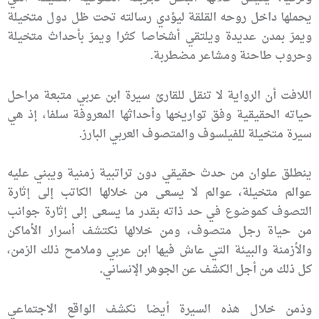
يحملها داخل روحه القلقة ليؤدي رسالته تحت ظل دول متخيلة
ويمرّ بمدن عديدة ويلتقي أشخاصا كثرا ويمرّ بأحداث متخيلة
وحروب طاحنة ومشاعر مضطربة.
اللافت أن الرواية لا تنقل للقارئ سيرة ابن عربي متبعة مراحل
حياته الحقيقية وفق تواريخها وأحداثها المعروفة سلفا، إذ هي
سيرة متخيلة للفيلسوف والمتصوف العربي البارز.
ينطلق علوان من حدث حقيقي دون تراتبية زمنية ويبني عليه
عوالم متخيلة، عوالم لا يسعى من خلالها الكاتب إلى إثارة
التصوف كموضوع في حد ذاته بقدر ما يسعى إلى إثارة جوانب
من حياة رجل متصوف، ومن خلالها نكتشف أسرار الأماكن
والأزمنة والبيئة التي عاش فيها ابن عربي وملامح ذلك الزمن،
كل ذلك من أجل الكشف عن الجوهر الإنساني.
وذمن خلال هذه السيرة أيضا نكشف الواقع الاجتماعي