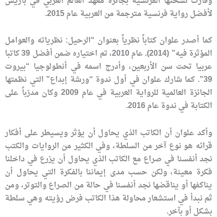
وفازت نسختها الفرنسية بجائزة معهد العالم العربي في باريس
لأفضل رواية فرنسية مترجمة من العربية عام 2015.
كما أصدر علوان كتاباً نظرياً بعنوان “الرحيل: نظرياته والعوامل
المؤثرة فيه” (2014). عام 2010، تم اختياره ضمن أفضل 39 كاتبا
عربيا تحت سن الأربعين، وأدرج اسمه في أنطولوجيا “بيروت
39”. كما شارك علوان في أول ندوة “ورشة إبداع” التي نظمتها
الجائزة العالمية للرواية العربية في عام 2009 وكان مدرّباً على
الكتابة في ندوة عام 2016.
وأكد علوان أن الكاتب الذي يحاول أن يؤثر ويسيطر على أفكار
قرائه هو نوع آخر من السلطة، وفي الكثير من الروايات والكتب
نجد أنفسنا في صراع مع الكاتب الذي يحاول أن يزرع في داخلنا
فكرة معينة، ولكن حسب مدى إيماننا بالفكرة التي يحاول أن
يناكفها أو يناقضها نجد أنفسنا في حالة من الصراع والتوتر، ومن
ثم نبدأ في استشعار محاولة هذا الكاتب فرض رؤيته وهي سلطة
بشكل أو بآخر.