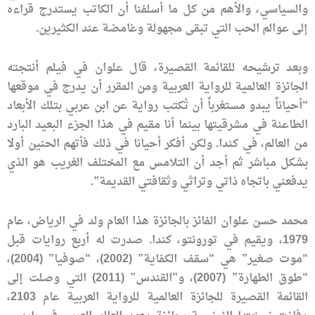
والسياسي، والأهم من كل ما أسلفنا أن الكاتب يستدرج قراءه
إلى عوالم الحب التي تبقى مجهولة وغامضة عند الكثيرين.
وبعد ترشيحه للقائمة القصيرة، قال علوان في فيلم أنتجته
الجائزة العالمية للرواية العربية ومن المقرر أن يدرج في موقعها
“أحياناً يبدو مستغرباً أن تُكتب رواية عن ابن عربي بتلك الأبعاد
الطاعنة في مشرقيتها بينما أنا مقيم في هذا الجزء البعيد البارد
من العالم، في كندا. ولكن أفكر أحيانا في ذلك فأتهم الحنين أولا
بشكل مباشر ثم أجد أن التلامس مع المختلف الغريب هو الذي
يدفعني باتجاه ذاتي وتراثي وثقافتي القديمة”.
محمد حسن علوان الفائز بالجائزة هذا العام ولد في الرياض، عام
1979، ويقيم في تورونتو، كندا. صدرت له أربع روايات قبل
“موت صغير” هي “سقف الكفاية” (2002)، “صوفيا” (2004)،
“طوق الطهارة” (2007)، و”القندس” (2011) التي وصلت إلى
القائمة القصيرة للجائزة العالمية للرواية العربية عام 2103،