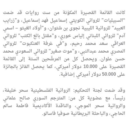
كانت القائمة القصيرة المكوّنة من ست روايات قد ضمت
“السبيليات” للروائي الكويتي إسماعيل فهد إسماعيل، و”زرايب
العبيد” للروائية الليبية نجوى بن شتوان، و”أولاد الغيتو – اسمي
آدم” للروائي اللبناني إلياس خوري، و”مقتل بائع الكتب” للروائي
العراقي سعد محمد رحيم، و”في غرفة العنكبوت” للروائي
المصري محمد عبدالنبي، و”موت صغير” للروائي السعودي محمد
حسن علوان. ويحصل كل من المرشّحين الستة إلى القائمة
القصيرة على 10.000 دولار أميركي، كما يحصل الفائز بالجائزة
على 50.000 دولار أميركي إضافية.
وقد ضمت لجنة التحكيم: الروائية الفلسطينية سحر خليفة،
رئيساً، مع عضوية كل من: المترجم السوري صالح علماني
والروائية سحر الموجي، والناقدة الأكاديمية فاطمة سالم
الحاجي، والباحثة البريطانية صوفيا فاسالو.