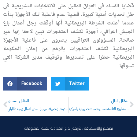
قضايا الفساد في العراق المقبل على الانتخابات التشريعية في
ظل تحديات أمنية كبيرة. قضية عدم فاعلية تلك الأجهزة بدأت
عندما أعلنت الشرطة البريطانية أنها أوقفت رجل أعمال باع
الجيش العراقي، أجهزة لكشف المتفجرات تبين لاحقا إنها غير
صالحة. المسؤولون العراقيين يصرون على فاعلية الأجهزة
البريطانية لكشف المتفجرات بالرغم من إعلان الحكومة
البريطانية حظرا على تصديرها وتوقيف مدير الشركة التي
تسوقها.
Facebook
Twitter
Prev
N
المقال التالي
المقال السابق
ناهدة الدايني: مشاريع الاقلمة تحمل بصمات صهيونية واميركية
المالكي يمنح 450 مليون دولار (مصروف جيب) لمدير اعمال زوجة طالباني
تصميم والاستضافة : شركة إبداع البغدادية لتقنية المعلومات