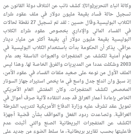
وكالة انباء التحرير(واتا): كشف نائب عن ائتلاف دولة القانون عن
تسجيل حالة فساد بقيمة مليون دولار في ملف عقود شراء
الكلاب البوليسية.وقال حسين : لقد تم تسجيل 27 نقطة لحالات
في الفساد المالي والإداري بخصوص عقود شراء الكلاب
البوليسية بقيمة مليون دولار أي بقيمة أكثر من مليار دينار
عراقي. يذكر أن الحكومة بدأت باستخدام الكلاب البوليسية في
مهام أمنية للكشف عن المتفجرات والعبوات الناسفة بعد عام
2003 وشكلت عددا من المديريات والفرق الخاصة لها. وهذا ليس
الملف الأول من نوعه على صعيد ملفات الفساد في عقود الأمن،
إذ سبق وان اندلع جدل واسع في ما يخص استيراد جهاز السونار
المخصص لكشف المتفجرات. وكان المفتش العام الأمريكي
الخاص بإعادة أعمار العراق قد جدد انتقاده لآلية صرف أموال في
تمويل عقد تشرف عليه وزارة الدفاع الأمريكية لتدريب الشرطة
العراقية. وتصاعدت ردود الفعل والمواقف بشأن قضية أجهزة
الكشف عن المتفجرات البريطانية الصنع والتي أثبتت عدم
فاعليتها بحسب تقارير بريطانية، ما سلط الضوء من جديد على