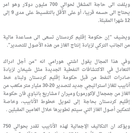
ويلفت الى حاجة المشغل لحوالي 700 مليون دولار وهو امر
يحتاج الى حسمه قريبا، أو على الأقل بالتقسيط على مدى 9 إلى
12 شهرا المقبلة.
ويضيف “إن حكومة إقليم كردستان تسعى الى مساعدة مالية
من الجانب التركي لزيادة إنتاج الغاز من هذه الأصول للتصدير”.
وفي هذا المجال يقول اشتي هورامي انه “من أجل ادراك
التعادل في الاكتشافات النفطية الجديدة مثل شيخان لزيادة
صادرات النفط من قبل حكومة إقليم كردستان ولبناء خط
أنابيب للغاز استراتيجي جديد لتصدير 20-30 مليار متر مكعب من
الغاز من جمجمال /(كورمور) وميران / مشاريع بانباوي فان حكومة
إقليم كردستان بحاجة إلى تمويل خطوط الأنابيب، وخاصة
لتمكين أصول الغاز التي سيتم تطويرها خلال العامين المقبلين .
ويؤكد ان التكاليف الإجمالية لهذه الأنابيب تقدر بحوالي 750