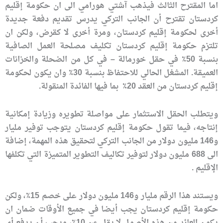
اما المقترح الثالث فيذهب آشتي هورامي الى ان حكومة إقليم
كردستان تقترح أن الجانب التركي يدرس تقديم دفعة جديدة
أخرى لحكومة إقليم كردستان، ومرة ​​أخرى لا كقرض، ولكن ان
تلتزم حكومة إقليم كردستان تكليف مصلحة العمل الصافية
بنسبة 50٪ في حقل خورمالة – في كل من الضحلة والخزانات
العميقة. المشغل الحالي للاحتفاظ بنسبة 30٪ وان يكون لحكومة
إقليم كردستان من العقد 20٪ بما فيها الفائدة المنقولة.
ويتطلب الحقل الاستثمار على مواصلة تطويره وزيادة إمكانية
إنتاجه، فيما تقول حكومة إقليم كردستان يتوجب توفير مليار
و146 مليون دولار من الجانب التركي لتحقيق هذه المهمة، إضافة
الى 688 مليون دولار لتوفير تكاليف التطوير المتميزة التي تكلفها
الإقليم .
ويستند هذا الرقم مليار و146 مليون دولار على خصم 15٪، ولكن
حكومة إقليم كردستان يجب أيضا في جميع الأوقات ضمان ان
يكون العائد من هذه الأصول لا يقل عن 10٪، ويجب أن يدفع أي