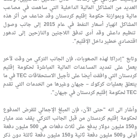
العديد من المشاكل المالية الداخلية التي ساهمت في مصاعب
مالية وبموازنة حكومة إقليم كردستان وقد ضاعف من أثر هذه
المشاكل انهيار أسعار النفط في عام 2015 إلى جانب وصول
تنظيم داعش وقد أدى تدفق اللاجئين والنازحين إلى تدهور
اقتصادي خطير داخل الإقليم”.
وتابع “إدراكا لهذه الصعوبات، فإن الجانب التركي من وقت لآخر
يعمل على تمديد المساعدات المالية المباشرة لحكومة إقليم
كردستان التي وافقت أيضا على تأجيل الاستحقاقات TEC في ما
يتعلق بعمليات كركوك – جيهان وغيرها من الخدمات التي تقدم
TEC لحكومة إقليم كردستان في جيهان”.
وأشار الى انه “حتى الآن، فإن المبلغ الإجمالي للقرض المدفوع
لحكومة إقليم كردستان من قبل الجانب التركي يقف عند مليار
و150 مليون دولار يدفع على ثلاث دفعات هي 500 مليون دفعة
أولى و500 مليون دفعة ثانية و150 مليون دفعة ثالثة دون ذكر