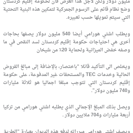
مليون دولار ولكن لأجل هذا الغرض فان لحكومة إقليم كردستان
وضع نظام قائم على الرسوم الجمركية لتمكين هذه البنية التحتية
التي سيتم تمويلها حسب تعبيره.
ويطلب اشتي هورامي أيضا 540 مليون دولار يصفها بحاجات
أخرى هي احتياجات حكومة إقليم كردستان لسد النقص في ما
وصفه خفض الميزانية ولحماية 20٪ من شيخان
ويخلص الى التأكيد قائلا “باختصار، بالإضافة إلى مبالغ القروض
الحالية وخدمات TEC والمستحقات غير المدفوعة، على حكومة
إقليم كردستان التي تتوجب مبلغا اجماليا هو ثلاثة مليارات
و740 مليون دولار”.
ويصل بذلك المبلغ الإجمالي الذي يطلبه اشتي هورامي من تركيا
أربعة مليارات و704 ملايين دولار .
ويصف اشتي هورامي مبرراته لدفع هذه الديوان بعبارة “الطريق