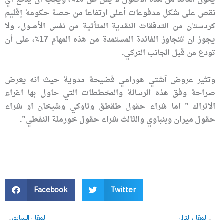
نقص على شكل مدفوعات أعلى ارتفاعا من حصة حكومة إقليم
كردستان من التدفقات النقدية المتأتية من نفس الأصول، ولا
يجوز ان تتجاوز الفائدة المستمدة من هذه المهام 17٪، على أن
تودع من قبل الجانب التركي.
وتثير عروض آشتي هورامي فضيحة مدوية حيث انه يعرض
صراحة وفق هذه الرسالة والمخططات التي حاول بها اغراء
الاتراك ” اما شراء حقول طقطق وتاوكي وشيخان او شراء
حقول ميران وبنباوي والثالث شراء حقول خورملة النفطي”.
Facebook
Twitter
Prev
N
المقال التالي
المقال السابق