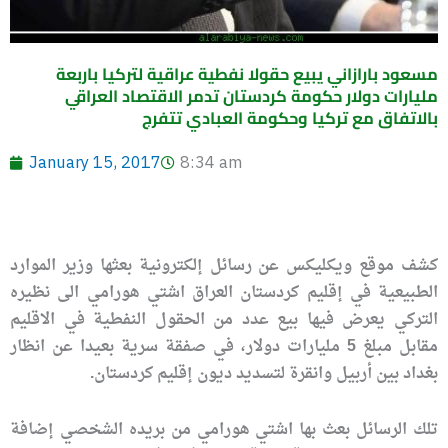
مسعود بارازاني يبيع حقولا نفطية عراقية لتركيا باربعة
مليارات دولار حكومة كردستان تدمر الاقتصاد العراقي
بالاتفاق مع تركيا وحكومة العبادي تتفرج
January 15, 2017
8:34 am
كشف موقع ويكليكس عن رسائل إلكترونية بعثها وزير الموارد
الطبيعية في إقليم كردستان العراق اشتي هورامي الى نظيره
التركي يعرض فيها بيع عدد من الحقول النفطية في الاقليم
مقابل مبلغ 5 مليارات دولار، في صفقة سرية بعيدا عن انظار
بغداد بين أربيل وانقرة لتسديد ديون إقليم كردستان.
تلك الرسائل بعث بها اشتي هورامي من بريده الشخصي إضافة