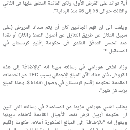
أية فوائد على القرض الأول، ولكن الفائدة المتفق عليها في الثاني
والثالث حوالي 5٪ إلى 6٪ منذ البداية”.
ويلفت الى ان فهم الجانبين كان أن يتم سداد القروض (على
سبيل المثال عن طريق التنازل عن أصول النفط والغاز) أو نقدا
عند تحسن التدفق النقدي في حكومة إقليم كردستان في
المستقبل !!”.
وزاد اشتي هورامي في رسالته مبينا انه “بالإضافة إلى هذه
القروض، فان هناك الآن المبلغ الإجمالي بسبب TEC عن الخدمات
المقدمة لحكومة إقليم كردستان في وصول 514m $، وهذا المبلغ
يزيد كل شهر”.
يطلب اشتي هورامي مزيدا من المساعدة في رسالته التي تبين
ان حكومة أربيل ترهن نفط الأجيال القادمة لاطفاء ديونها
ويقول انه “بالإضافة إلى المبالغ المذكورة أعلاه، حكومة إقليم