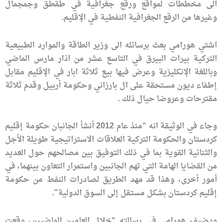
الى مخططات لمواقع ورقع جغرافية في طقطق وجمجمال
وغيرها من الرقع الجغرافية النفطية في الإقليم.
اشتي هورامي بعث برسائله الى وزير الطاقة والموارد الطبيعية
التركية بيرات البيرق في التاسع عشر من اذار مارس الماضي
وباللغة الإنكليزية وعرض فيها بيع ثلاثة ابار في الإقليم مقابل
إطفاء ديون مستحقة على ال بارزاني وحكومة أربيل وقدم ثلاثة
مقترحات وعروضا حيال ذلك .
وجاء في الوثيقة انه “منذ عام 2012 أنشأ الجانبان حكومة إقليم
كردستان والحكومة التركية العلاقات الاستراتيجية طويلة الأجل
والثنائية القوية بما في ذلك التوفيق بين مصالحهم حول العديد
من القضايا الهامة التي تهم الجانبين واستمرار التعاون بينهما، في
أمور أخرى، وهذا قد مهد الطريق لصادرات النفط من حكومة
إقليم كردستان بشكل مستقل إلى السوق الدولية”.
ويضيف هورامي في رسالته “خلال العامين الماضيين، وقعت