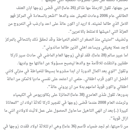
تحضره ككلفة نقل نظرا للظروف الصعبة التي تعيشها”.
من جهتها، تقول الارملة مها شاكر (26 عاما) التي قضى زوجها ابان العنف
الطائفي عام 2006 وعادت للعيش عند والدها “اشعر بالسعادة في المركز فهو
الامل الذي طالما تمنيته. لا اريد ان اكون عالة على احد وارغب في الخروج من
العزلة التي اعيشها لاختلط بالاخرين”.
وتضيف “امنيتي منذ الصغر ان اتعلم الخياطة وقد تحقق ذلك بالتحاقي بالمركز
لاجد عملا يعيلني ويساعد اهلي الذين طالما ساندوني”.
اما عبير سالم (28 عاما)، فقد توفي زوجها العام الماضي في حادث سير تاركا
طفلين وانتقلت للاقامة مع والدها ليصبح مسؤولا عن اعالتها مع ولديها.
وتقول “انوي بعد اكمال الدورة ان ابدا مشروعا بسيطا للخياطة في منزلي لانني
افضل ان اكون قرب اطفالي. حلمي ان اعتمد على نفسي ماديا لاتمكن من اعالة
اطفالي واكون قوية امامهم بدلا من ان يروني عالة”.
بدورها، تقول شذى العامري (38 عاما) الحائزة على بكالوريوس في الكيمياء
وترملت العام 2008 عندما قضى زوجها في تفجير تاركا ثلاثة اولاد ان “المعاناة
كبيرة (..) بعد ان انهي التاهيل ساحاول الحصول على عمل لاثبت لاولادي انني ما
ازال قوية”.
من ناحيتها، لم تجد ضمياء قاسم (36 عاما) وهي ام لثلاثة اولاد فقدت زوجها في