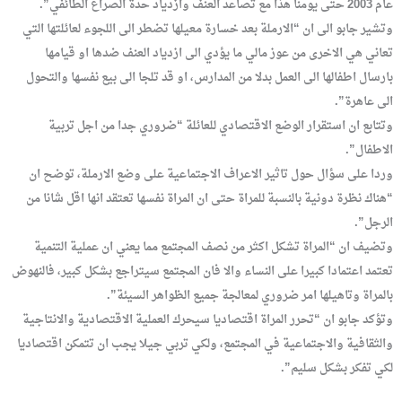
عام 2003 حتى يومنا هذا مع تصاعد العنف وازدياد حدة الصراع الطائفي”.
وتشير جابو الى ان “الارملة بعد خسارة معيلها تضطر الى اللجوء لعائلتها التي
تعاني هي الاخرى من عوز مالي ما يؤدي الى ازدياد العنف ضدها او قيامها
بارسال اطفالها الى العمل بدلا من المدارس، او قد تلجا الى بيع نفسها والتحول
الى عاهرة”.
وتتابع ان استقرار الوضع الاقتصادي للعائلة “ضروري جدا من اجل تربية
الاطفال”.
وردا على سؤال حول تاثير الاعراف الاجتماعية على وضع الارملة، توضح ان
“هناك نظرة دونية بالنسبة للمراة حتى ان المراة نفسها تعتقد انها اقل شانا من
الرجل”.
وتضيف ان “المراة تشكل اكثر من نصف المجتمع مما يعني ان عملية التنمية
تعتمد اعتمادا كبيرا على النساء والا فان المجتمع سيتراجع بشكل كبير، فالنهوض
بالمراة وتاهيلها امر ضروري لمعالجة جميع الظواهر السيئة”.
وتؤكد جابو ان “تحرر المراة اقتصاديا سيحرك العملية الاقتصادية والانتاجية
والثقافية والاجتماعية في المجتمع، ولكي تربي جيلا يجب ان تتمكن اقتصاديا
لكي تفكر بشكل سليم”.