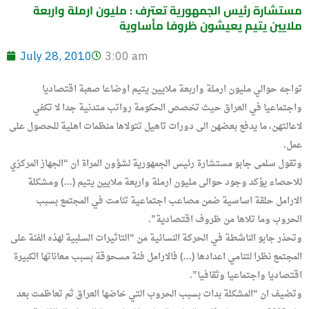
مستشارة رئيس الجمهورية تعترف : مليون ارملة واربعة
ملايين يتيم يعيشون ظروفا مأساوية
July 28, 2010
3:00 am
تواجه حوالي مليون ارملة واربعة ملايين يتيم اوضاعا صعبة اقتصاديا
واجتماعيا في العراق حيث تخصص الحكومة رواتب متدنية جدا لا تكفي
لاعالتهن، ما يدفع بعضهن الى دورات تاهيل تتولاها منظمات اهلية للحصول على
عمل.
وتقول سلمى جابو مستشارة رئيس الجمهورية لشؤون المراة ان “الجهاز المركزي
للاحصاء يؤكد وجود حوالى مليون ارملة واربعة ملايين يتيم (…) ومشكلة
الارامل حلقة اساسية ضمن مصاعب اجتماعية تنامت في المجتمع بسبب
الحروب وما تلاها من ظروف اقتصادية”.
وتحذر جابو الناشطة في الحركة النسائية من “التاثيرات السلبية لهذه الفئة على
المجتمع نظرا لتنامي اعدادها (…) فالارامل فئة مسحوقة بسبب معاناتها الكبيرة
اقتصاديا واجتماعيا وثقافيا”.
وتضيف ان “المشكلة بدات بسبب الحروب التي خاضها العراق ثم تعاظمت بعد