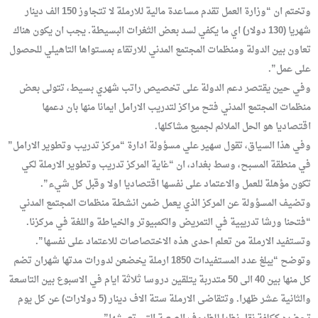
وتختم ان “وزارة العمل تقدم مساعدة مالية للارملة لا تتجاوز 150 الف دينار
شهريا (130 دولار) اي ما يكفي لسد بعض الثغرات البسيطة. يجب ان يكون هناك
تعاون بين الدولة ومنظمات المجتمع المدني للارتقاء بمستواها التاهيلي للحصول
على عمل”.
وفي حين يقتصر دعم الدولة على تخصيص راتب شهري بسيط، تتولى بعض
منظمات المجتمع المدني فتح مراكز لتدريب الارامل ايمانا منها بان دعمها
اقتصاديا هو الحل الملائم لجميع مشاكلها.
وفي هذا السياق، تقول سهير علي مسؤولة ادارة “مركز تدريب وتطوير الارامل”
في منطقة المسبح، وسط بغداد، ان “غاية المركز تدريب وتطوير الارملة لكي
تكون مؤهلة للعمل والاعتماد على نفسها اقتصاديا اولا وقبل كل شيء”.
وتضيف المسؤولة عن المركز الذي يعمل ضمن انشطة منظمات المجتمع المدني
“فتحنا ورشا تدريبية في التمريض والكمبيوتر والخياطة واللغة في مركزنا.
وتستفيد الارملة من تعلم احدى هذه الاختصاصات للاعتماد على نفسها”.
وتوضح “يبلغ عدد المستفيدات 1850 ارملة يخضعن لدورات مدتها شهران تضم
كل منها بين 40 الى 50 متدربة يتلقين دروسا ثلاثة ايام في الاسبوع بين التاسعة
والثانية عشر ظهرا. وتتقاضى الارملة ستة الاف دينار (5 دولارات) عن كل يوم