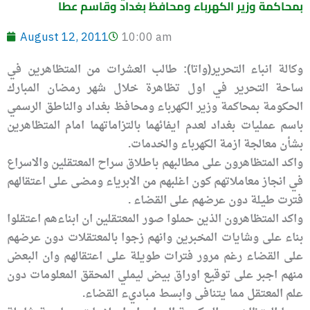
بمحاكمة وزير الكهرباء ومحافظ بغداد وقاسم عطا
August 12, 2011
10:00 am
وكالة انباء التحرير(واتا): طالب العشرات من المتظاهرين في
ساحة التحرير في اول تظاهرة خلال شهر رمضان المبارك
الحكومة بمحاكمة وزير الكهرباء ومحافظ بغداد والناطق الرسمي
باسم عمليات بغداد لعدم ايفائهما بالتزاماتهما امام المتظاهرين
بشأن معالجة ازمة الكهرباء والخدمات.
واكد المتظاهرون على مطالبهم باطلاق سراح المعتقلين والاسراع
في انجاز معاملاتهم كون اغلبهم من الابرياء ومضى على اعتقالهم
فترت طيلة دون عرضهم على القضاء .
واكد المتظاهرون الذين حملوا صور المعتقلين ان ابناءهم اعتقلوا
بناء على وشايات المخبرين وانهم زجوا بالمعتقلات دون عرضهم
على القضاء رغم مرور فترات طويلة على اعتقالهم وان البعض
منهم اجبر على توقيع اوراق بيض ليملي المحقق المعلومات دون
علم المعتقل مما يتنافى وابسط مباديء القضاء.