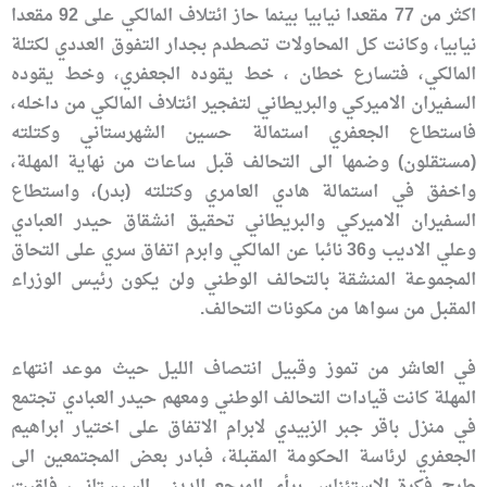
اكثر من 77 مقعدا نيابيا بينما حاز ائتلاف المالكي على 92 مقعدا
نيابيا، وكانت كل المحاولات تصطدم بجدار التفوق العددي لكتلة
المالكي، فتسارع خطان ، خط يقوده الجعفري، وخط يقوده
السفيران الاميركي والبريطاني لتفجير ائتلاف المالكي من داخله،
فاستطاع الجعفري استمالة حسين الشهرستاني وكتلته
(مستقلون) وضمها الى التحالف قبل ساعات من نهاية المهلة،
واخفق في استمالة هادي العامري وكتلته (بدر)، واستطاع
السفيران الاميركي والبريطاني تحقيق انشقاق حيدر العبادي
وعلي الاديب و36 نائبا عن المالكي وابرم اتفاق سري على التحاق
المجموعة المنشقة بالتحالف الوطني ولن يكون رئيس الوزراء
المقبل من سواها من مكونات التحالف.
في العاشر من تموز وقبيل انتصاف الليل حيث موعد انتهاء
المهلة كانت قيادات التحالف الوطني ومعهم حيدر العبادي تجتمع
في منزل باقر جبر الزبيدي لابرام الاتفاق على اختيار ابراهيم
الجعفري لرئاسة الحكومة المقبلة، فبادر بعض المجتمعين الى