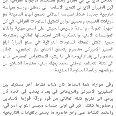
التدخل الايراني في العراق ومنع استخدام الاجواء العراقية من
قبل الطيران الايراني لتمرير الاسلحة الى دمشق، ورسم سياسة
خارجية جديدة خلافا لسياسة المالكي تضمن انهاء القطيعة مع
دويلات الخليج، وتحقيق توازن لتمثيل المكونات العراقية في كل
اجهزة الدولة ، واعادة تأسيس الجيش على اسس مهنية والغاء
المؤسسات الامنية والعسكرية التي استحدثها المالكي، ومشاركة
جميع الكتل الممثلة للمكونات العراقية في صنع القرار) ابلغ
السفير الاميركي معصوم بتحقق الاتفاق مع الجعفري، فطار
معصوم الى بغداد ليوجه في ما يشبه الاستعراض المسرحي نداء
الى كتلة التحالف الوطني محدد بمهلة زمنية معلومة للاعلان عن
مرشحهم لرئاسة الحكومة الجديدة.
وفي موازاة هذا النشاط كان هناك نشاط آخر مشترك بين
السفيرين الاميركي والبريطاني في بغداد يذهب في اتجاه ثان
يرمي الى تفريغ كتلة المالكي من قوة ورقة فوزها الانتخابي
وحضورها ككتلة اكبر في اولى جلسات مجلس النواب العراقي،
واعتمد النشاط على وخز خاصرة ما يسمى بالقيادات التاريخية