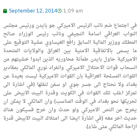
September 12, 2014
1:09 am
في اجتماع ضم نائب الرئيس الاميركي جو بايدن ورئيس مجلس
النواب العراقي اسامة النجيفي ونائب رئيس الوزراء صالح
المطلك ووزير المالية السابق رافع العيساوي عشية التوقيع على
ما يسمى بالاتفاقية الامنية بين العراق والولايات المتحدة
الاميركية حاول بايدن طمأنة محاوريه الذين ابدوا خشيتهم من
انسحاب قوات الاحتلال الاميركي وانفراد نوري المالكي بمقادير
القوات المسلحة العراقية بان القوات الاميركية ليست بعيدة عن
بغداد ولا نحتاج الى جسر جوي او سفن لنقلها (في اشارة الى
تمركز اغلب تلك القوات في الكويت وقدرة البيت الابيض على
تحريكها نحو بغداد في الوقت المناسب) وان المالكي لا يمكن ان
يخرج عن النص الاميركي ولو حدث وان خرج فسيكون هناك
حديث اخر معه (في اشارة ايضا الى امتلاك البيت الابيض قدرة
ازاحة المالكي متى شاء).