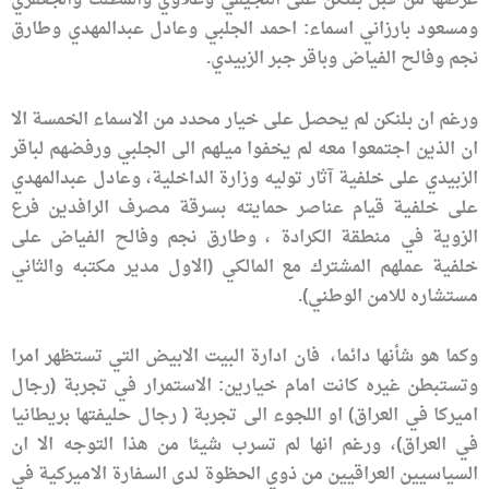
ومسعود بارزاني اسماء: احمد الجلبي وعادل عبدالمهدي وطارق
نجم وفالح الفياض وباقر جبر الزبيدي.
ورغم ان بلنكن لم يحصل على خيار محدد من الاسماء الخمسة الا
ان الذين اجتمعوا معه لم يخفوا ميلهم الى الجلبي ورفضهم لباقر
الزبيدي على خلفية آثار توليه وزارة الداخلية، وعادل عبدالمهدي
على خلفية قيام عناصر حمايته بسرقة مصرف الرافدين فرع
الزوية في منطقة الكرادة ، وطارق نجم وفالح الفياض على
خلفية عملهم المشترك مع المالكي (الاول مدير مكتبه والثاني
مستشاره للامن الوطني).
وكما هو شأنها دائما، فان ادارة البيت الابيض التي تستظهر امرا
وتستبطن غيره كانت امام خيارين: الاستمرار في تجربة (رجال
اميركا في العراق) او اللجوء الى تجربة ( رجال حليفتها بريطانيا
في العراق)، ورغم انها لم تسرب شيئا من هذا التوجه الا ان
السياسيين العراقيين من ذوي الحظوة لدى السفارة الاميركية في