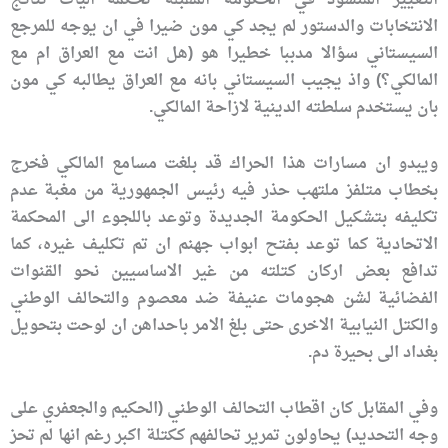
التغيير المنشود في الحكومة المقبلة تحكمه آليات نتائج
الانتخابات والدستور لم يجد كي مون ضيرا في ان يوجه للمرجع
السيستاني سؤالا مدببا خطيرا هو (هل انت مع العراق ام مع
المالكي؟) واذ يجيب السيستاني بانه مع العراق يطالبه كي مون
بان يستخدم سلطته الدينية لازاحة المالكي.
ويبدو ان مسارات هذا الحراك قد بلغت مسامع المالكي فخرج
بخطاب متلفز ملتهب حذر فيه رئيس الجمهورية من مغبة عدم
تكليفه بتشكيل الحكومة الجديدة وتوعد باللجوء الى المحكمة
الاتحادية كما توعد بفتح ابواب جهنم ان تم تكليف غيره، كما
تدافع بعض اركان كتلته من غير الاساسيين نحو القنوات
الفضائية لشن هجومات عنيفة ضد معصوم والتحالف الوطني
والكتل النيابية الاخرى حتى بلغ الامر باحداهن ان لوحت بتحويل
بغداد الى بحيرة دم.
وفي المقابل كان اقطاب التحالف الوطني (الحكيم والجعفري على
وجه التحديد) يحاولون تمرير تحالفهم ككتلة اكبر رغم انها لم تحز