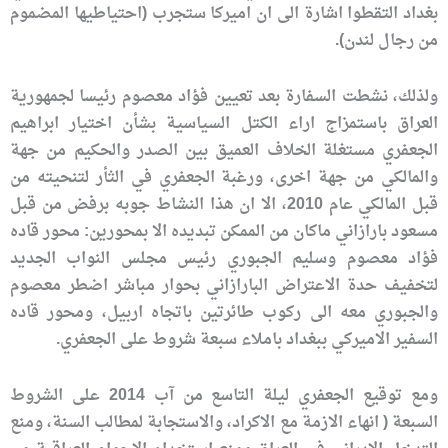
بغداد التقطوا اشارة الى ان اميركا ستجرب (احتياطيها المضموم
من رجال لندن).
ولذلك، نشطت السفارة بعد تعيين فؤاد معصوم رئيسا لجمهورية
العراق باستمزاج اراء الكتل السياسية بشأن اختيار ابراهيم
الجعفري مستغلة الخلاف العميق بين الصدر والحكيم من جهة
والمالكي من جهة اخرى، ورغبة الجعفري في الثأر لتنحيته من
قبل المالكي عام 2010، الا ان هذا النشاط جوبه برفض من قبل
مسعود بارازاني ماكان من الممكن تبديده الا بمحورين: محور قاده
فؤاد معصوم وسليم الجبوري رئيس مجلس النواب الجديد
لتخفيف حدة الاعتراض البارازاني بحوار مباشر اضطر معصوم
والجبوري معه الى ركوب طائرتين باتجاه اربيل، ومحور قاده
السفير الاميركي ببغداد باملاء سبعة شروط على الجعفري.
ومع توقيع الجعفري ليلة التاسع من آب 2014 على الشروط
السبعة ( انهاء الازمة مع الاكراد، والاستجابة لمطالب السنة، ومنع