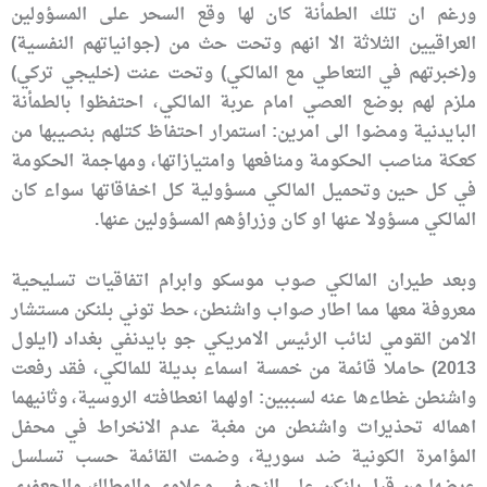
ورغم ان تلك الطمأنة كان لها وقع السحر على المسؤولين
العراقيين الثلاثة الا انهم وتحت حث من (جوانياتهم النفسية)
و(خبرتهم في التعاطي مع المالكي) وتحت عنت (خليجي تركي)
ملزم لهم بوضع العصي امام عربة المالكي، احتفظوا بالطمأنة
البايدنية ومضوا الى امرين: استمرار احتفاظ كتلهم بنصيبها من
كعكة مناصب الحكومة ومنافعها وامتيازاتها، ومهاجمة الحكومة
في كل حين وتحميل المالكي مسؤولية كل اخفاقاتها سواء كان
المالكي مسؤولا عنها او كان وزراؤهم المسؤولين عنها.
وبعد طيران المالكي صوب موسكو وابرام اتفاقيات تسليحية
معروفة معها مما اطار صواب واشنطن، حط
توني بلنكن مستشار
الامن القومي لنائب الرئيس الامريكي جو بايدن
في بغداد (ايلول
2013) حاملا قائمة من خمسة اسماء بديلة للمالكي، فقد رفعت
واشنطن غطاءها عنه لسببين: اولهما انعطافته الروسية، وثانيهما
اهماله تحذيرات واشنطن من مغبة عدم الانخراط في محفل
المؤامرة الكونية ضد سورية، وضمت القائمة حسب تسلسل
عرضها من قبل بلنكن على النجيفي وعلاوي والمطلك والجعفري