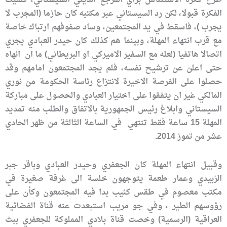
طرح فكرة الاستئناس برأي المرجع الديني السيستاني، فلقيت
الفكرة قبولا، لكن رد السيستاني عبر مكتبه كان حازما (المجرب لا
يجرب )، فاسقط في يد المجتمعين، وساد صفوفهم ارتباك خاصة
مع قرب انتهاء المهلة، وبينما هم كذلك كان حيدر العبادي يجري
اتصالا هاتفيا (لعله مع السفير الاميركي او البريطاني) ما ان انهاه
حتى اعلن عن ترشيح نفسه، فلم يجد المجتمعون امامهم وقد
حصلوا على الفرصة الاخيرة لانتزاع رئاسة الحكومة من نوري
المالكي غير ان يتفقوا على اختيار العبادي والحصول على مباركة
السيستاني وابلاغ رئيس الجمهورية بالاتفاق والطلب منه تمديد
المهلة 15 ساعة فقط تنتهي في الساعة الثالثة من ظهر الحادي
عشر من تموز 2014.
وقبيل انتهاء المهلة كان الجعفري وحيدر العبادي وباقر جبر
الزبيدي وعمار طعمة يتوجهون خلسة الى غرفة صغيرة في
مكتب معصوم في طقس كئيب بدا فيه المجتمعون وكأن على
رؤوسهم الطير ، وفي جو مريب استبعدت عنه قناة الفضائية
العراقية (الرسمية) وخصت قناة بلادي المملوكة للجعفري ببث