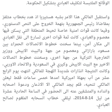
الوقائع الملتبسة لتكليف العبادي بتشكيل الحكومة.
واستقبل المالكي هذا الامر بشبه هستيريا اذ هدد بخطاب متلفز
بمقاضاة رئيس الجمهورية بتهمة الخروج على النص الدستوري،
وفيما كانت قوات امنية خاصة تحيط المنطقة التي يسكن فيها
معصوم والعبادي، كانت ثمة قوات اخرى تسارع الى نقل العبادي
الى مكان آمن، بينما سخنت خطوط الاتصالات الحمراء بين
مسعود بارازاني ومعصوم من جهة والبيت الابيض ووزير
الخارجية التركية من جهة اخرى، وسخنت خطوط اتصالات
الاخير مع البيت الابيض وكيري في السعودية والاتحاد الاوربي،
وكانت النتيجة انذارات شديدة اللهجة للمالكي انتهت يوم الرابع
عشر من آب بمهلة اميركية امدها خمس ساعات فقط ليعلن
المالكي تنحيه، فلم يجد المالكي الا الاذعان ودعوة اصحابه
وانداده والمنشقين عنه الى الحضور في الساعة الحادية عشرة
من ليل 14-8-2014، ليلقي خطاب انسحابه الملغوم لصالح
العبادي.