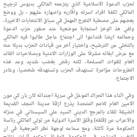
لحزب الدعوة الاسلامية الذي يتزعمه المالكي بدبوس ترجيح
المالكي لكفة افراد اسرته واقاربه واصهاره عليهم ، بل ووضع
بعضهم على مصطبة التفرج المهمل في سباق الانتخابات الاخيرة،
ولقي هذ الوخز استجابة موضعية عند صقور حزب الدعوة
وحمائمه ايضا فتداعوا الى اجتماع عاجل طالبوا فيه المالكي
بالتخلي عن الترشيح، واختيار آخر من قيادات الحزب بديلا عنه
مع عرض ابقائه مشرفا على الوزارات الامنية وبصلاحيات القائد
العام للقوات المسلحة، لكنه رفض بغضب شديد وعد هذه
الطروحات مؤامرة تستهدف الحزب وتستهدفه شخصيا، وغادر
الاجتماع.
وفي اثناء هذا الحراك الموغل في سرية اجنداته كان بان كي مون
الامين العام للامم المتحدة يذرع ازقة مدينة النجف القديمة
الضيقة للقاء بالمرجع الديني السيد علي السيستاني في منزله
والاعراب عن (قلقه) وقلق الاسرة الدولية من تولي المالكي رئاسة
الحكومة مرة ثالثة، ومع سماعه لوجهة نظر المرجعية في ان