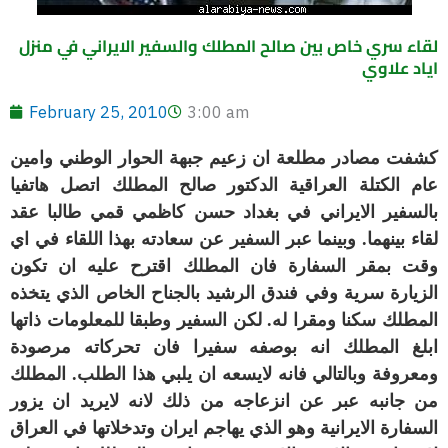
لقاء سري خاص بين صالح المطلك والسفير الايراني في منزل
اياد علاوي
February 25, 2010
3:00 am
كشفت مصادر مطلعة ان زعيم جبهة الحوار الوطني وامين
عام الكتلة العراقية الدكتور صالح المطلك اتصل هاتفيا
بالسفير الايراني في بغداد حسن كاظمي قمي طالبا عقد
لقاء بينهما. وبينما عبر السفير عن سعادته بهذا اللقاء في اي
وقت بمقر السفارة فان المطلك اقترح عليه ان تكون
الزيارة سرية وفي فندق الرشيد بالجناح الخاص الذي يتخذه
المطلك سكنا ومقرا له. لكن السفير وطبقا للمعلومات ذاتها
ابلغ المطلك انه بوصفه سفيرا فان تحركاته مرصودة
ومعروفة وبالتالي فانه لايسعه ان يلبي هذا الطلب. المطلك
من جانبه عبر عن انزعاجه من ذلك لانه لايريد ان يزور
السفارة الايرانية وهو الذي يهاجم ايران وتدخلاتها في العراق