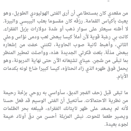
من مقعدي كان بمستطاعي أن أرى الفتى الهوليودي الطويل، وهو
يعبث بأكياس القمامة. رزقه كان مقسوما بعلب البيبسي والبيرة.
لا أظنه سيعثر على سوار ذهب أو شدة دولارات بزبل الفقراء.
كانت بي رغبة قوية لأن أملأ كيسا ببعض لعب ودمى نؤاس وعلي
الثاني، وأهبط ثانية صوب الحاوية، لكنني خفت من إشعاره
ببعض مذلّة. بلعت فكرتي الجديدة هذه، وواصلت تمطير المنظر
بما تبقّى من شجن. عيناي تشيّعانه الآن حتى نهاية الدربونة، وهو
يحمل فوق ظهره الذي زاد انحناؤه، كيسا كبيرا ضاع لونه بكدمات
الأيام.
ما تبقى قبل زحف الفجر الدبق، سأواسي به روحي بزخّة رحيمة
من نظرية الاحتمالات. سأتخيل أنّ الفتى الوسيم قد فعل حسنا
لأنه لم يصعد على ظهر تايتانك الفقراء، فيبلعه بحر الظلمات
ويصير طعما للحوت. نبش المزبلة أحسن من دقّ أوتاد خيمة
لجوء بعيدة.