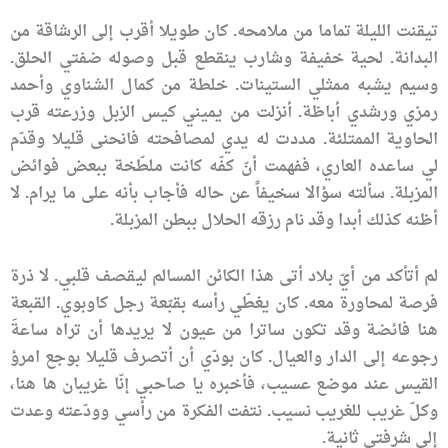
تيقنت الليلة تماما من ملامحه. كان طويلا أقرب إلى الرشاقة من
البدانة. لحية خفيفة وشارب ينقطع قبل وصوله ضفتي الحلق.
وسيم يشبه ممثلي الستينات. خلطة من كمال الشناوي وأحمد
رمزي ورشدي أباظة. أنزلت من يميني كيس الزبل وزرعته قرب
الحاوية الممتلئة. مددت له يدي لمصافحته فانحنى قليلا وقدّم
لي ساعده العاري، ففهمت أنّ كفّه كانت ملطّخة ببعض فوائض
المزبلة. سألته سؤالا سخيفاً عن حاله فأجاب بأنه على ما يرام. لا
أظنه كذلك أبدا وقد نام رزقه الحلال ببطن المزبلة.
لم أتأكد من أيّ بلاد أتى هذا الكائن المسالم ليقصف قلبي. لا ذرة
فرصة لمحاورة معه. كان يغطّي رأسه بقبّعة رجل كاوبوي. القبعة
هنا فائضة وقد تكون ساترا من عيون لا يريدها أن تراه ساعةَ
رجوعه إلى الدار والعيال. كان بودّي أن أتصرف قليلا بوجع امرؤ
القيس عند موضع عسيب، فأخبره يا صاحبي إنّا غريبان ها هنا،
وكلّ غريب للغريب نسيب. نتفت الفكرة من رأسي وودّعته وعدت
إلى شرفتي ثانية.