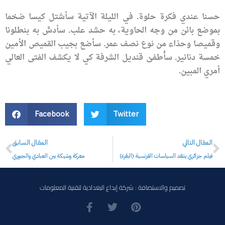
حسنا عندي فكرة حلوة. في الليلة الآتية سأشتل كيسا ضخما
بموضع بائن من وجه الحاوية، به حشد علب. سأدسُّ به بنطلونا
وقميصا وحذاء من نوع نصف عمر. سأضع بجيب القميص الأمين
خمسة دنانير. سأُطفئ قنديل الشرفة كي لا يكشف الفتى العالي
أمري المبين.
Facebook
Twitter
Prev
N
المقال التالي
المقال السابق
(البقرة) فيلم جزائري ينتقد السياسات الفرنسية
معركة وشيكة بين العبادي والجبوري
تصميم والاستضافة : شركة إبداع البغدادية لتقنية المعلومات
F
T
P
a
w
i