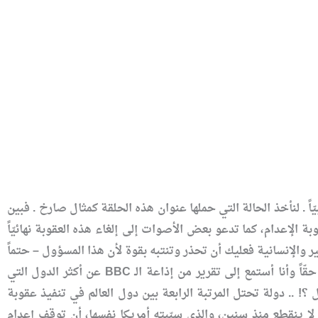
 لنأخذ الحالة التي حملها عنوان هذه الحلقة كمثال صارخ . فبين
 الإعدام، كما تدعو بعض الأصوات إلى إلغاء هذه العقوبة نهائيّاً
ر والإنسانية فعليك أن تحذر وتنتبه بقوة لأن هذا المسؤول – حتماً
– يريد تمرير الشر والمصالح الأنانية والرأسمالية القذرة تحت أغطية الخير والإنسانية . ولهذا صُدمتُ حقّاً وأنا أستمع إلى تقرير من إذاعة الـ BBC عن أكثر الدول التي
ي العالم !! معقول ؟! .. دولة تحتل المرتبة الرابعة بين دول العالم في تنفيذ عقوبة
ي لا ينقطع منذ سنين، والذي سبّبته أمريكا نفسها، أن توقف إعدام