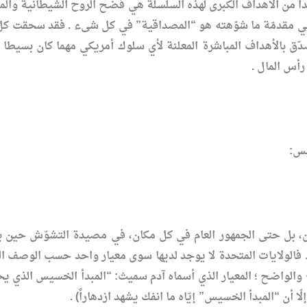
حداً من الأهداف الكبرى لهذه السلسلة هي فضح الروح الشيطانية والمنا
 مقدمّة ما شوّهته هو “المصداقية” في كل شىء . فقد سحقت كل ا
دّق بالأهداف المباشرة المعلنة لأي سلوك أمريكي مهما كان بسيط
رأس المال .
يس:
ن، بل حتى الجمهور العام في كل مكان، في مصيدة التشوّش حين بدأ
 . فالولايات المتحدة لا يوجد لديها سوى معيار واحد حسب الوصف ال
 والواضح ؛ المعيار الذي أسماه آدم سميث: “المبدأ الخسيس الذي يح
لّا أن “المبدأ الخسيس” إيّاه ما انفك يشهد ازدهاراً) .