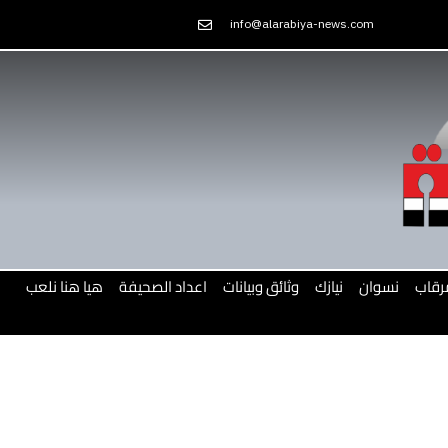
Skip
info@alarabiya-news.com
to
content
رقاب
نسوان
نيازك
وثائق وبيانات
اعداد الصحيفة
هيا هنا نلعب