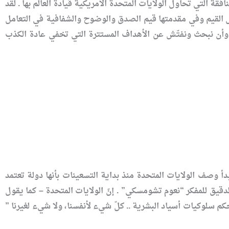
فقة التي تحاول الولايات المتحدة الأمريكية قيادة العالم بها . لقد
لقيم وفي مقدمتها قيم الصدق والوضوح والشفافية في التعامل
ا وأن نبحث ونفتّش عن الأهداف المستترة التي تخفي عادة الكذب
 وصف الولايات المتحدة منذ بداية التسعينات بأنها دولة تعتمد
دقيق للمفكر “نعوم تشومسكي” . إنّ الولايات المتحدة – كما يقول
كم سلوكيات أسياد البشرية .. كلّ شيء لأنفسنا، ولا شيء لغيرنا ”