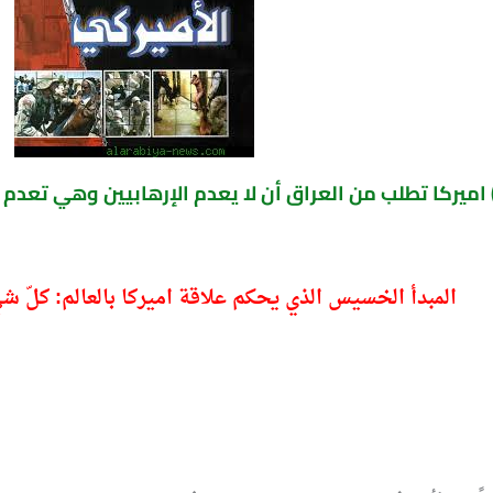
المبدأ الخسيس الذي يحكم علاقة اميركا بالعالم: كلّ شي