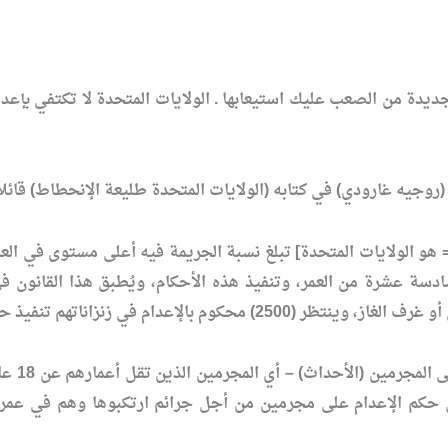
ة من الصعب عليك استيعابها . الولايات المتحدة لا تكتفي بإعدام الم
وجيه غارودي) في كتابه (الولايات المتحدة طليعة الإنحطاط) قائلاً
لإعدام في زنزاناتهم تنفيذ حكم الإعدام فيهم) .
لقد أص
 نفّذت تسع دول حكم الإعدام على مجرمين من أجل جرائم ارتكبوها وهم ف