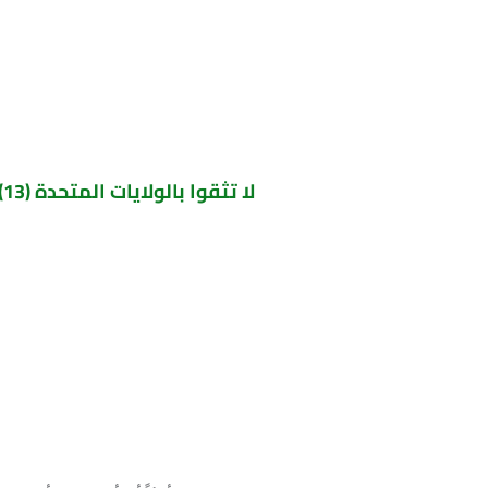
لا تثقوا بالولايات المتحدة (13) اميركا تطلب من العراق أن لا يعدم الإرهابيين وهي تعدم الأطفال رسميّاً