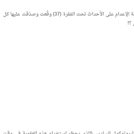
الأغرب من ذلك أنّ هناك اتفاقية أصدرتها الأمم المتحدة اسمها (اتفاقية حقوق الطفل) تمنع تطبيق عقوبة الإعدام على الأحداث تحت الفقرة (37) وقّعت وصدّقت عليها كل
 ؟!
 البروتوكول السادس (الذي يحظر استخدام هذه العقوبة في وقت