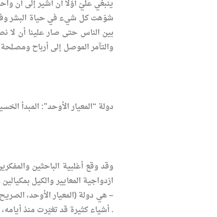
ينبغي عليّ أوّلاً أن أشير إلى أن وا
شوّهت كل شيء في حياة البشر وفي
بين الناس حتى صار علينا أن لا نص
والتآمر الموصل إلى أرباح ومصلحة 
دولة “المعيار الأوحد”: المبدأ الخس
وقد وقع أغلبية الباحثين والمفكري
ازدواجية المعايير والكيل بمكيالين
– هي دولة (المعيار الأوحد، الصريح
. أشياء كثيرة قد تغيّرت منذ أيامه، إ