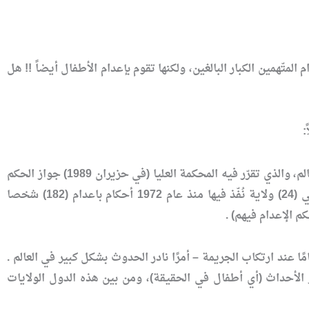
تّهمين الكبار البالغين، ولكنها تقوم بإعدام الأطفال أيضاً !! هل
:
(إلى متى سيقبل العالم هيمنة بلد [= هو الولايات المتحدة] تبلغ نسبة الجريمة فيه أعلى مستوى في العالم، والذي تقرّر فيه المحكمة العليا (في حزيران 1989) جواز الحكم
بالإعدام على الأطفال دون سن السادسة عشرة من العمر، وتنفيذ هذه الأحكام، ويُطبق هذا القانون في (24) ولاية نُفّذ فيها منذ عام 1972 أحكام باعدام (182) شخصا
بح تطبيق عقوبة الإعدام على المجرمين (الأحداث) – أي المجرمين الذين تقل أعمارهم عن 18 عامًا عند ارتكاب الجريمة – أمرًا نادر الحدوث بشكل كبير في العالم .
ي عمر الأحداث (أي أطفال في الحقيقة)، ومن بين هذه الدول الولايات