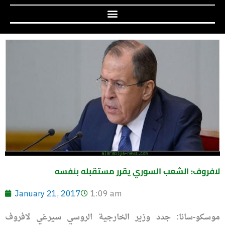
لافروف: الشعب السوري يقرر مستقبله بنفسه
January 21, 2017
1:09 am
موسكو-سانا: جدد وزير الخارجية الروسي سيرغي لافروف