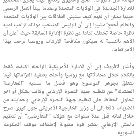
مهامه قال لافروف: “نحن واقعيون ونتابع كيف يجري التحضير
للإدارة الجديدة في الولايات المتحدة وعندما يبدأ العمل الرسمي
حينها يمكن أن نفهم كيف ستبنى العلاقات بين الولايات المتحدة
والعالم أجمع”مشيرا إلى أن الرئيس المنتخب دونالد ترامب لديه
نظرة خاصة تختلف تماما عن نظرة الإدارة السابقة حيث أعلن أن
الأهم بالنسبة له سيكون مكافحة الإرهاب وروسيا ترحب بهذا
الأمر تماما.
وأشار لافروف إلى أن الادارة الأمريكية الراحلة اكتفت فقط
بالكلام خلال محادثاتها مع روسيا وأخلت بتنفيذ التزاماتها فيما
يتعلق بجوهر الموضوع وهو فصل ما تسميه “المعارضة
المعتدلة” عن تنظيم جبهة النصرة الإرهابي وكانت بشكل أو آخر
تحاول الحفاظ على تنظيم جبهة النصرة الإرهابي وحمايته من
الضربات لافتا إلى أن وزير الخارجية الامريكي جون كيري صرح
خلال لقائه قبل عدة سنوات مع هؤلاء “المعارضين” أن تنظيم
داعش الإرهابي يعتبر قوة مقبولة لإضعاف موقف الحكومة
السورية.