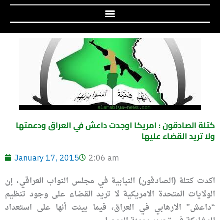
كتلة الصادقون : امريكا اوجدت داعش في العراق ودعمتها
ولا تريد القضاء عليها
January 17, 2015
2:06 am
اكدت كتلة (الصادقون) النيابية في مجلس النواب العراقي، إن
الولايات المتحدة الامريكية لا تريد القضاء على وجود تنظيم
“داعش” الارهابي في العراق، فيما بينت أنها على استعداد