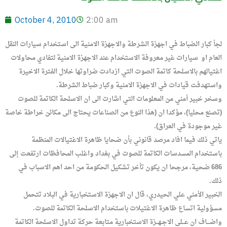
October 4, 2010
2:00 am
لجأ كبار الضباط في اجهزة الشرطة والاجهزة الامنية الى استخدام سيارات النقل
العام او
سيارات غير معروفة الاستخدام عند الاجهزة الامنية لتفادي محاولات
اغتيالهم بالاسلحة كاتمة الصوت التي ازدادت ضراوتها خلال الفترة الاخيرة
واستهدفت قيادات في الاجهزة الامنية وكبار ضباط الشرطة.
وسخر خبير أمني من المعلومات التي اشارت الى ان الاسلحة الكاتمة للصوت
(تصنع محليا)، مؤكدا ان (هذا النوع من الصناعات يحتاج الى مكائن خراطة خاصة
غير موجودة في العراق).
ياتي ذلك فيما افاد مرصد قانوني بأن ضحايا ظاهرة الاغتيالات المنظمة
باستخدام المسدسات الكاتمة للصوت في بغداد واغلب المحافظات ارتفعت إلى
686 ضحية، مرجحا ان يكون تأخر تشكيل الحكومة من احد اهم الاسباب في
ذلك.
الخبير الأمني علي الحيدري، قال ان الاجهزة الاستخبارية في البلاد تتحمل
مسؤولية اتساع ظاهرة الاغتيلات باستخدام الاسلحة الكاتمة للصوت.
واضـــاف ان عــلى الاجـهــزة الاستخبارية متابعة حركة تداول الاسلحة الكاتمة