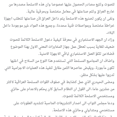
للصوت وتتبع مصادر الحصول عليها خصوصا وان هذه الاسلحة مصدرها من
خارج العراق وتتم صناعتها في معامل مختصة وبحرفية عالية.
ونفى ان يكون تصنيع هذه الاسلحة يتم داخل العراق لأن صناعتها تتطلب اجهزة
خراطة مختصة وبمواصفات فنية محددة، وجميع هذه المواد غير موجودة داخل
البلاد.
وزاد ان الجهد الاستخباري في معرفة كيفية دخول الاسلحة الكاتمة للصوت
ضعيف للغاية بسبب تعطل عمل جهاز المخابرات المعني الاول بهذا الموضوع
فضلاعن تلكؤ العمل الاستخباري لباقي الاجهزة الامنية.
واضاف ان المجاميع المسلحة التي تستخدم هذا النوع من السلاح في اغلبها
تكون مأجورة، ويقبض عناصرها الثمن مقابل تنفيذ هذه العمليات الاجرامية التي
تدربوا عليها بشكل متقن.
ومضى الحيدري الذي عمل كضابط في صفوف القوات المسلحة العراقية لاكثر
من عشرين عاما، الى القول ان النظام السابق كان يحكم بالاعدام على حائزي
ومستخدمي الاسلحة الكاتمة للصوت.
ودعا مجلس النواب الى اصدار التشريعات المناسبة لتشديد العقوبات على
مستخدمي ومتداولي وحائزي هذه الاسلحة.