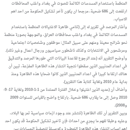
المنظمة باستخدام المسدسات الكاتمة للصوت في بغداد واغلب المحافظات
ارتفعت إلى 686 ضحية، مرجحا ان يكون تأخر تشكيل الحكومة من احد اهم
الاسباب.
وأشار المرصد في تقرير له إلى (تنامي ظاهرة الاغتيالات المنظمة باستخدام
المسدسات الكاتمة في بغداد واغلب محافظات العراق، والموجهة بصورة منظمة
نحو شرائح معينة ومنهم على سبيل المثال: موظفون وشخصيات اجتماعية
ومرشحون في الانتخابات وكذلك ناشطون سياسيون ورجال اعمال وغير ذلك).
وأوضح التقرير أنه (عند الرجوع لقاعدة البيانات التي طورها المرصد والتدقيق
في اعداد المدنيين الذين سقطوا نتجية انتشار هذه الظاهرة المفزعة، تبين أن
هنالك ارتفاعا كبيرا في اعداد المدنيين الذين كانوا ضحايا هذه الظاهرة ومنذ
بداية عام 2010 ولغاية كتابة هذا التقرير).
وأضاف أن (عديد الذين اغتيلوا وخلال الفترة الممتدة من 1-1-2010 ولغاية 17- 9-
2010 وصل إلى ما يقارب 686 ضحية. بارتفاع واضح بالقياس للسنوات 2009
و2008).
وبين التقرير أن تلك الظاهرة (تنتشر عند وجود ازمات سياسية تمر بها البلاد،
وعليه وطبقا لفهم ما يجري من احداث فإن تاخير تشكيل الحكومة قد يكون احد
اهم اسباب انتشار هذه الظاهرة الخطيرة وكوسيلة لتصفية الحسابات بين