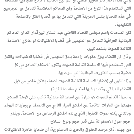
وفي هذا الاطار ذكر الخبير الامني ان القوانين الحالية لا تردع المجاميع المسلحة
التي تستخدم هذا النوع من الاسلحة وان المحاكم المختصة تتعامل مع المجرمين
في هذه القضايا بنفس الطريقة التي تتعامل بها مع قضايا القتل بالاسلحة
التقليدية.
لكن المتحدث باسم مجلس القضاء القاضي عبد الستار البيرقدار اكد ان المحاكم
الجنائية العراقية تتعامل مع المتهمين في قضايا الاغتيالات او حائزي الاسلحة
الكاتمة للصوت بتشدد كبير.
وقال ان القضاء ينزل عقوبات رادعة بحق المتهمين في قضايا الاغتيالات والقتل
التي تستخدم فيها الاسلحة الكاتمة للصوت وتكون الاحكام الصادر في كل
قضية بحسب الظروف الجنائية التي مرت بها.
وزاد القول ان (قضايا الاسلحة الكاتمة للصوت تصنف بشكل خاص من قبل
القضاء العراقي وتصدر فيها احكام مشددة للغاية).
والجهاز الكاتم للصوت هو عبارة عن اسطوانة معدنية تركب على فوهة السلاح
مهمتها منع الغازات الناتجة عن اطلاق العيار الناري من الاصطدام بجزيئات الهواء
وبالتالي يكتم صوت الانفجار الذي يولده اطلاق الرصاص من الاسلحة. ويقدر
حجم طول الاسطوانة على قدر حجم ونوع السلاح
من جهته، ذكر مرصد الحقوق والحريات الدستورية، أن ضحايا ظاهرة الاغتيالات