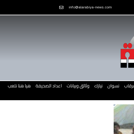
Skip
info@alarabiya-news.com
to
content
رقاب
نسوان
نيازك
وثائق وبيانات
اعداد الصحيفة
هيا هنا نلعب