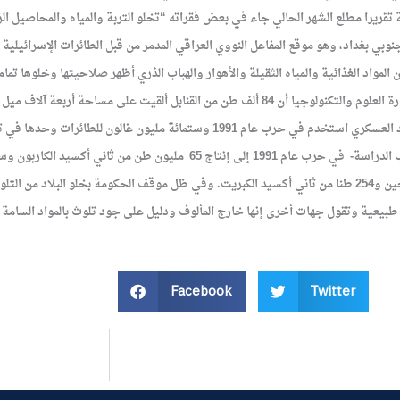
الكاربون و98 ألفا و36 طنا من أكسيد النتروجين و254 طنا من ثاني أكسيد الكبريت. وفي ظل موقف ال
طبيعية وتقول جهات أخرى إنها خارج المألوف ودليل على جود تلوث بالمواد السامة
Facebook
Twitter