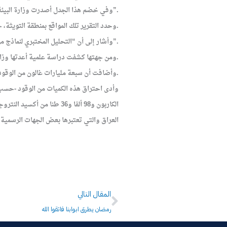
وفي خضم هذا الجدل أصدرت وزارة البيئة تقريرا مطلع الشهر الحالي جاء في بعض فقراته “تخلو التربة والمياه والمحاصيل الزراعية من الإشعاعات باستثناء أماكن محددة”.
وحدد التقرير تلك المواقع بمنطقة التويثة، جنوبي بغداد، وهو موقع المفاعل النووي العراقي المدمر من قبل الطائرات الإسرائيلية عام 1981 ومعمل الحديد والصلب في البصرة، جنوبي البلاد.
وأشار إلى أن “التحليل المختبري لنماذج من المواد الغذائية والمياه الثقيلة والأهوار والهباب الذري أظهر صلاحيتها وخلوها تماما من الإشعاع”.
ومن جهتها كشفت دراسة علمية أعدتها وزارة العلوم والتكنولوجيا أن 84 ألف طن من القنابل ألقيت على مساحة أربعة آلاف ميل مربع من جنوبي العراق.
وأضافت أن سبعة مليارات غالون من الوقود العسكري استخدم في حرب عام 1991 وستمائة مليون غالون للطائرات وحدها في تلك الحرب ناهيك عن حرب عام 2003.
العراق والتي تعتبرها بعض الجهات الرسمية 
Next
المقال التالي
رمضان يطرق ابوابنا فاتقوا الله