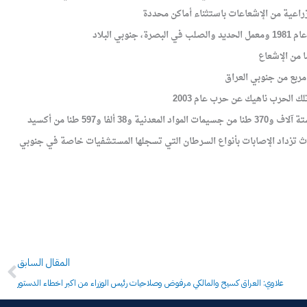
وأدى احتراق هذه الكميات من الوقود -حسب الدراسة- في حرب عام 1991 إلى إنتاج 65 مليون طن من ثاني أكسيد الكاربون وستة آلاف و370 طنا من جسيمات المواد المعدنية و38 ألفا و597 طنا من أكسيد
حكومة بخلو البلاد من التلوث تزداد الإصابات بأنواع السرطان التي تسجلها المستشفيات خاصة في جنوبي
Prev
المقال السابق
علاوي: العراق كسيح والمالكي مرفوض وصلاحيات رئيس الوزراء من اكبر اخطاء الدستور