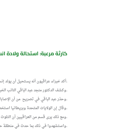
كارثة مرعبة: استحالة ولادة ا
أكد خبراء عراقيون أنه يستحيل أن يولد إنسان متكامل الصفات في العراق حتى بعد ثلاثة أجيال بسبب تأثيرات إشعاعات اليورانيوم المخصب الذي خلفته حربا 1991 و2003.
وكشف الدكتور منجد عبد الباقي النائب الخبير في وزارة العلوم والتكنولوجيا وجود حوالي مائة موقع ملوث هو عبارة عن خردة أسلحة ومخلفات في جنوبي العراق.
وحذر عبد الباقي في تصريح من أن الإصابات السرطانية في مناطق جنوبي العراق ربما تنتقل بعد ذلك إلى الوسط والشمال خلال سنوات قريبة.
وقال إن الولايات المتحدة وبريطانيا استخدمت في الحربين أسلحة مصنعة من مادة اليورانيوم المخصب بكميات هائلة لم يسبق أن استخدمت في أي حرب سابقة في العالم.
ومع ذلك يرى قسم من العراقيين أن التلوث ناجم عن أسلحة كيمياوية وبيولوجية كان نظام صدام حسين خزنها في أماكن سرية وانفجرت بعد ذلك لتؤدي إلى تلوث بيئي.
واستشهدوا في ذلك بما حدث في منطقة حي التجار شرقي بغداد مما أدى -حسب سكان الحي- إلى ظهور إصابات سرطانية أدت حتى الآن إلى وفاة فتاة في الـ 16 من العمر وإصابة زميلات لها في مدرستها.