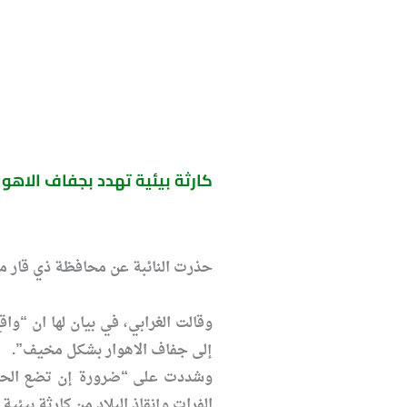
كارثة بيئية تهدد بجفاف الاهوا
حذرت النائبة عن محافظة ذي قار منى
وقالت الغرابي، في بيان لها ان “وا
إلى جفاف الاهوار بشكل مخيف”.
وشددت على “ضرورة إن تضع الحكوم
الفرات وإنقاذ البلاد من كارثة بيئية 