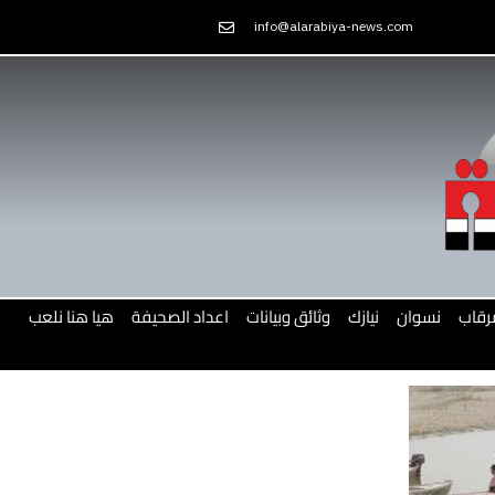
Skip
info@alarabiya-news.com
to
content
رقاب
نسوان
نيازك
وثائق وبيانات
اعداد الصحيفة
هيا هنا نلعب