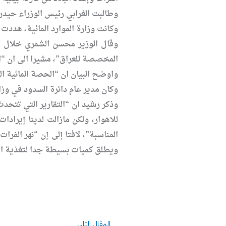
وطالبت الغرابي رئيس الوزراء حيدر ا
وكانت وزارة الموارد المائية، هددت 
وقال الوزير محسن الشمري خلال ا
المخصصة للعراق”، مشيرا الى ان “ال
واوضح البيان ان “الحصة المائية المخصصة للعراق لا يصل منها إلا 0
وكان مدير عام دائرة السدود في وزارة الم
وذكر رشيد ان “التقارير التي تتحدث
للاهوار، ولكن مازالت لدينا إيرادا
ويطلق كميات بسيطة جدا لتغذية ا
Next
المقال التالي