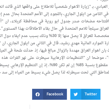
لعبادي، بـ “زيارة الاهوار شخصياً للاطلاع على واقعها الذي قالت انه
في الثامن من ايلول الجاري، باللجوء إلى الأمم المتحدة بحال عدم إيف
فتتاحه مضخات صدر جدول ابو روية في محافظة كربلاء، ان “أس
عراق سيلجأ للامم المتحدة في حال بقاء الاطلاقات بهذا المستوى”. 
3% وذلك بسبب عدم ايفاء دول المنبع بتعهداتها المتفق عليه”.
وارد المائية مهدي رشيد، قال في الثاني من ايلول الجاري، ان “نهر الفرات مق
 بان اهوار العراق مهددة بالزوال مبالغ فيها، إذ حدثت شحة في الم
ت”، موضحا ان “التنظيمات الإرهابية سيطرت على نهر الفرات هذه ال
المناسبة”، لافتا إلى إن “نهر الفرات مقطوع بنسبة 85%
لمناطق التي تحت سيطرته لذا يصل شيء بسيط من المياه إلى سد 
Facebook
Twitter