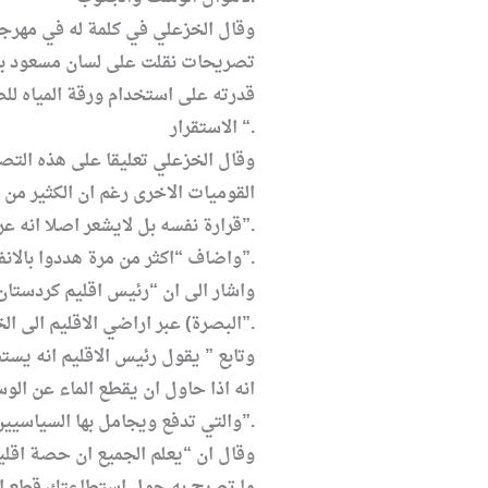
وقال الخزعلي في كلمة له في مهرجا
تصريحات نقلت على لسان مسعود بارز
قدرته على استخدام ورقة المياه ل
الاستقرار “.
وقال الخزعلي تعليقا على هذه التصري
القوميات الاخرى رغم ان الكثير من
قرارة نفسه بل لايشعر اصلا انه عراقي”.
واضاف “اكثر من مرة هددوا بالانفصال وما ارتباطهم بالدولة العراقية الا مجرد ضرورة مرحلية تحتمها عليهم طبيعة المرحلة والظروف السياسية الحالية”.
واشار الى ان “رئيس اقليم كردستا
البصرة) عبر اراضي الاقليم الى الخارج، نحن نقول اننا نستطيع تصدير نفط كركوك من خلال الجنوب من خلال موانيء البصرة والقضية ليست صعبة وانما مجرد انابيب”.
وتابع ” يقول رئيس الاقليم انه يس
والتي تدفع ويجامل بها السياسيين الاكراد وليس الشعب الكردي على حساب اموال العراقيين في الوسط والجنوب”.
ما تصرح به حول استطاعتك قطع الماء