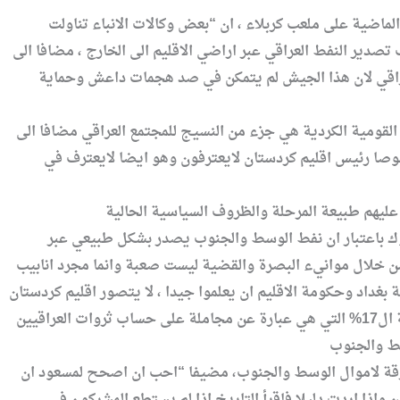
ماضية على ملعب كربلاء ، ان “بعض وكالات الانباء تناولت
صدير النفط العراقي عبر اراضي الاقليم الى الخارج ، مضافا الى
عراقي لان هذا الجيش لم يتمكن في صد هجمات داعش وحماية
ان القومية الكردية هي جزء من النسيج للمجتمع العراقي مضافا الى
صوصا رئيس اقليم كردستان لايعترفون وهو ايضا لايعترف في
وك باعتبار ان نفط الوسط والجنوب يصدر بشكل طبيعي عبر
غداد وحكومة الاقليم ان يعلموا جيدا ، لا يتصور اقليم كردستان
انه اذا حاول ان يقطع الماء عن الوسط والجنوب فان خيرات البصرة وميسان وواسط سيتنعم بها ونسبة ال17% التي هي عبارة عن مجاملة على حساب ثروات العراقيين
% فقط والزيادة هي عبارة عن سلب وسرقة لاموال الوسط والجنوب، مضيفا “احب ان اصحح لمسعود ان
واذا اردت دليلا فاقرأ التاريخ اذا لم يستطع المشركون في