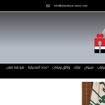
Skip
info@alarabiya-news.com
to
content
رقاب
نسوان
نيازك
وثائق وبيانات
اعداد الصحيفة
هيا هنا نلعب