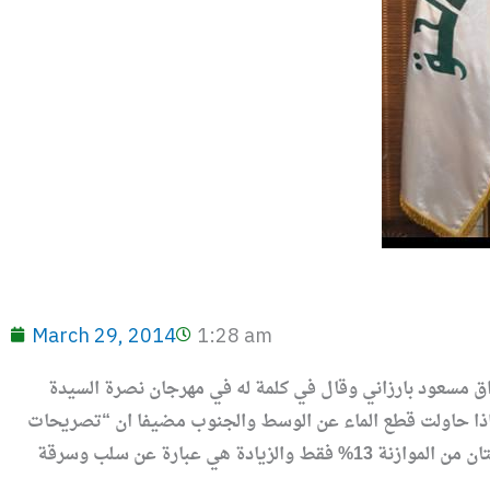
March 29, 2014
1:28 am
ق مسعود بارزاني وقال في كلمة له في مهرجان نصرة السيدة
 اذا حاولت قطع الماء عن الوسط والجنوب مضيفا ان “تصريحات
مسعود وهم ولايستطيع احد ان يقطع عنا الماء مطلقا الا رب العالمين”، مشيرا الى ان حصة اقليم كردستان من الموازنة 13% فقط والزيادة هي عبارة عن سلب وسرقة