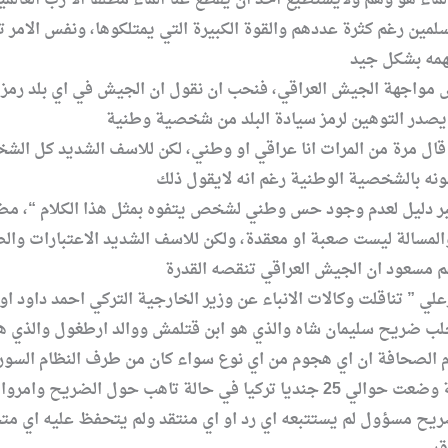
سلمين رغم كثرة عددهم والقوة الكبيرة التي يمتلكوها، ونفس الامر
 مواجهة الجيش العراقي، فنحب ان نقول ان الجيش في اي بلد رم
ال مرة من المرات انا عراقي او وطني، لكن للاسف الشديد كل الشخ
ا اكبر دليل لعدم وجود حس وطني لشخص يتفوه بمثل هذا الكلام “،
والمسالة ليست صعبة او معقدة، ولكن للاسف الشديد الاعتبارات و
ي ” تناقلت وكالات الانباء عن وزير الخارجية التركي احمد داود ا
م الصحافة ان اي هجوم من اي نوع سواء كان من طرف النظام السوري
ريح مسؤول لم يستتبعه اي رد او اي منتقد ولم يتحفظ عليه اي مت