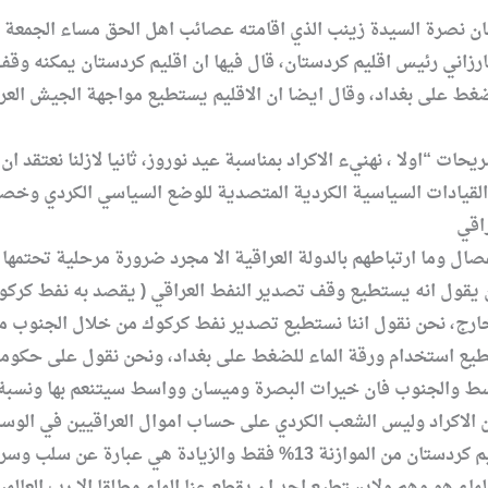
ن نصرة السيدة زينب الذي اقامته عصائب اهل الحق مساء الجمعة ال
اني رئيس اقليم كردستان، قال فيها ان اقليم كردستان يمكنه وقف ت
لضغط على بغداد، وقال ايضا ان الاقليم يستطيع مواجهة الجيش ال
حات “اولا ، نهنيء الاكراد بمناسبة عيد نوروز، ثانيا لازلنا نعتقد 
 القيادات السياسية الكردية المتصدية للوضع السياسي الكردي وخ
ن يقول انه يستطيع وقف تصدير النفط العراقي ( يقصد به نفط كرك
تطيع استخدام ورقة الماء للضغط على بغداد، ونحن نقول على حكومة ب
وقال ان “يعلم الجميع ان حصة اقليم كردستان من الموازنة 13
 هو وهم ولايستطيع احد ان يقطع عنا الماء مطلقا الا رب العالمين 