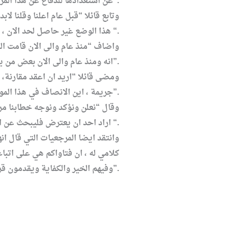
عن استعدادها للدفاع عن هذا المرقد”.
وتابع قائلا “قبل عام اعلنا وقلنا 
هذا الوضع غير حاصل لحد الان ، وجهنا دعوة الى كل من يعتقد بمحبة اهل البيت (ع) للدفاع عن مرقد السيدة زينب (ع) “.
واضاف “منذ عام والى الان قامت ال
انه ومنذ عام والى الان بعض من يتصدى المرجعية الدينية اصدر فتوى او تصريحات او تعليقات بحرمة الذهاب للدفاع عن مرقد السيدة زينب (ع)”.
ومضى قائلا “اريد ان اعقد مقارنة، 
جريمة ، اين الانصاف في هذا الموضوع؟”.
وقال “نعلن ونؤكد ونوجه خطابنا مرة
اراد احد ان يعترض فليبحث عن اكبر جدار موجود ويلطم راسه فيه ولن يؤثر فينا “.
وانتقد ايضا المرجعيات التي قال 
كلامي له ، ان فتاواكم هي على اتب
وفيهم الخير والكفاية ويقدمون قرابين الشهداء قربة لله جل وعلا”.