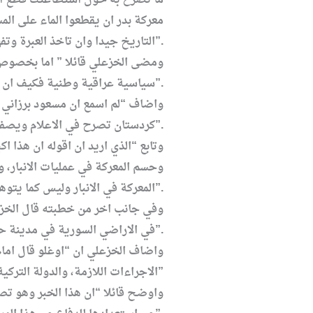
معركة بدر ان يقطعوا الماء على الم
التاريخ جيدا وان تاخذ العبرة وتفهمه بشكل جيد”.
ومضى الخزعلي قائلا ” اما بخصوص
سياسية عراقية وطنية فكيف ان يصدر التوهين لرمز سيادة البلد من شخصية وطنية”.
واضاف “لم اسمع ان مسعود برزاني ق
كردستان تصرح في الاعلام ويصفونه بالشخصية الوطنية رغم انه لايقول ذلك”.
وتابع “الذي اريد ان اقوله ان هذ
وحسم المعركة في عمليات الانبار، 
المعركة في الانبار وليس كما يتوهم مسعود ان الجيش العراقي تنقصه القدرة”.
وفي جانب اخر من خطبته قال الخزعل
في الاراضي السورية في مدينة حلب ضريح سليمان شاه والذي هو ابن قتلمش ووالد ارطغول والذي هو والد عثمان الاول مؤسس الدولة العثمانية سنة 1299م”.
واضاف الخزعلي ان “اوغلو قال اما
الاجراءات اللازمة، والدولة التركية وضعت حوالي 25 جنديا تركيا في حالة تاهب حول الضريح وامروا بالرد في حال تعرضه لاي هجوم”
واوضح قائلا “ان هذا الخبر وهو تص