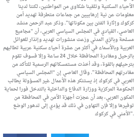
الأحياء السكنية وتلقينا شكاوى من المواطنين، لكننا لدينا
معلومات عن نية إرهابيين من جماعات متطرفة تهديد أمن
كركوك وإثارة الفتن بين مكوناتها”. وذكر عبد الرحمن منشد
العاصي، القيادي في المجلس السياسي العربي، أن “مجاميع
مسلحة وبالزي المدني وزعت منشورات تهديد وإنذار للعوائل
العربية وبالأسماء في أكثر من عشرة أحياء سكنية عربية تطالبهم
بالرحيل ومغادرة المحافظة خلال 24 ساعة وإلا فسوف تقوم
بترحيلهم بالقوة، وقد أخذت مستمسكاتهم الرسمية للتأكد من
مغادرتهم المحافظة”. وقال العاصي إن “المجلس السياسي
العربي في كركوك إذ يستنكر هذه الأعمال غير المسؤولة يطالب
الحكومة المركزية ووزارة الدفاع والداخلية بالتدخل فورا لحماية
المكون العربي، بعد أن عجزت أجهزة الأمن في المحافظة من
توفيرها وإلا فإن التهاون في ذلك قد يؤدي إلى تدهور الوضع
الأمني في كركوك”.