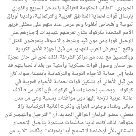
الجبوري: “نطالب الحكومة العراقية بالتدخل السريع والفوري
بإرسال قوات لحماية المناطق العربية والتركمانية، ولدينا أوراق
ثبوتية وأشخاص أبلغونا وتم عرض عدد منهم على ممثلي فريق
الأمم المتحدة بكركوك بشأن تعرضهم لتهديدات لإجبارهم على
الرحيل فورا ومن دون قيد وشرط وإلا سوف يتعرضون للقتل”.
وتابع: “يتعرض العرب للتهديد من قبل أجهزة الأمن الكردية
وبالتنسيق مع عدد من مراكز الشرطة، لذلك نحن في حال عجزنا
عن ضمان وصول قوات عسكرية وأمنية من بغداد لحمايتهم قد
نلجأ إلى حماية الأحياء العربية والتركمانية بأنفسنا، سواء كان
من قبل الأهالي أو تشكيل قوات لحماية الأحياء العربية في
كركوك”. وبحسب إحصاءات في كركوك، فإن أكثر من 5 آلاف
عائلة عربية نازحة إليها دون موافقات رسمية وهي من مدن
ديالى وبغداد وجنوب العراق. وذكرت النائبة التركمانية زالا
نفطي، عضو البرلمان العراقي الجديد، أن “الترحيل والتهجير كان
متوقعا، لذلك كانت لدينا مناشدات مستمرة بتأجيل الإحصاء
السكاني، لأن أوضاعنا لا تسمح أبدا بإجرائه”. وقالت: “لا بد من