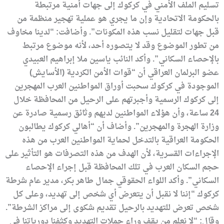
تسليم الملف الأمني في كركوك إلى جهات أمنية مرتبطة
بالحكومة الاتحادية وإن ما يجري هو عملية تهجير منظمة من
قبل جهات لتقليل نسب هذه المكونات”. وأضافت: “لدينا مخاوف
من تطور الموضوع وقد لا يتصوره أحد، لأنه موضوع مرتبط
بالإحصاء السكاني”. وأكد النائب ياسين ملا إبراهيم العبيدي
عضو البرلمان العراقي أن “قوات الأمن الكردية (الأسايش)
الموجودة في كركوك سحبت أوراق المواطنين العرب المهجرين
إلى كركوك الرسمية وأجبرتهم على الرحيل من المحافظة خلال
24 ساعة، وأن هؤلاء المواطنين لديهم وثائق رسمية صادرة عن
وزارة الهجرة والمهجرين”. وأضاف أن “أهالي كركوك يطالبون
الحكومة العراقية بالتدخل لحماية المواطنين العرب من هذه
الإجراءات القسرية، لأن الهدف من هذه التصرفات هو التأثير على
حجم السكان العرب في تلك المحافظة قبل إجراء الإحصاء
السكاني”. وأكد اللواء الحقوقي جمال طاهر بكر، مدير عام شرطة
كركوك “إننا لا نقبل أن يتعرض أي شخص إلى تهديد، وعلى كل
شخص تعرض للتهديد بالرحيل تقديم شكوى إلى مراكز الشرطة”.
وقال: “لا نعلم من يقف وراء حملات التهديد وكثفنا دورياتنا في