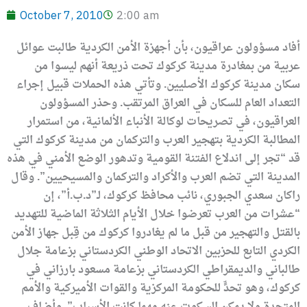
October 7, 2010
2:00 am
أفاد مسؤولون عراقيون، بأن أجهزة الأمن الكردية طالبت عوائل
عربية من بمغادرة مدينة كركوك تحت ذريعة أنهم ليسوا من
سكان مدينة كركوك الأصليين. وتأتي هذه الحملات قبيل إجراء
التعداد العام للسكان في العراق المرتقب. وحذر المسؤولون
العراقيون، في تصريحات لوكالة الأنباء الألمانية، من استمرار
المطالبة الكردية بتهجير العرب والتركمان من مدينة كركوك التي
قد “تجر إلى اندلاع الفتنة القومية وتدهور الوضع الأمني في هذه
المدينة التي تضم العرب والأكراد والتركمان والمسيحيين”. وقال
راكان سعدي الجبوري، نائب محافظ كركوك، لـ”د.ب.أ”، إن
“عشرات من العرب تعرضوا خلال الأيام الثلاثة الماضية للتهديد
بالقتل والتهجير من قبل ما لم يغادروا كركوك من قِبل جهاز الأمن
الكردي التابع للحزبين الاتحاد الوطني الكردستاني بزعامة جلال
طالباني والديمقراطي الكردستاني بزعامة مسعود بارزاني في
كركوك، وهو تحدٍّ للحكومة المركزية والقوات الأميركية والأمم
المتحدة ولا يمكن السكوت عنه مهما كانت الأسباب”. وأضاف