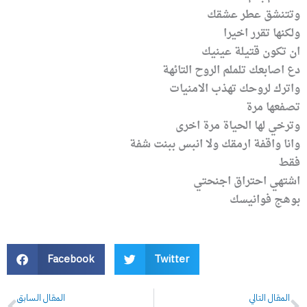
وتتنشق عطر عشقك
ولكنها تقرر اخيرا
ان تكون قتيلة عينيك
دع اصابعك تلملم الروح التائهة
واترك لروحك تهذب الامنيات
تصفعها مرة
وترخي لها الحياة مرة اخرى
وانا واقفة ارمقك ولا انبس ببنت شفة
فقط
اشتهي احتراق اجنحتي
بوهج فوانيسك
Facebook
Twitter
Prev
N
المقال التالي
المقال السابق