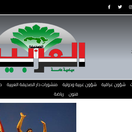
F
T
a
w
c
i
e
t
b
t
o
e
o
r
r
k
-
f
شؤون عراقية
شؤون عربية ودولية
منشورات دار الصحيفة العربية
م
فنون
رياضة