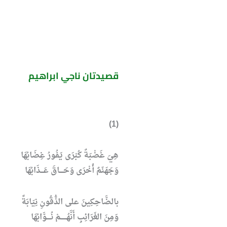
قصيدتان ناجي ابراهيم
(1)
هِيَ غَضْبَةٌ كُبْرَى يَفُورُ غِضَابُهَا
وَجَهَنّمٌ أُخْرَى وَحَــــاقَ عَـــذَابُهَا
بالضَّاحِكِينَ على الذُّقُونِ نِيَابَةً
وَمِنَ الغَرَائِبِ أَنَّهُــــــمْ نُــــوَّابُهَا