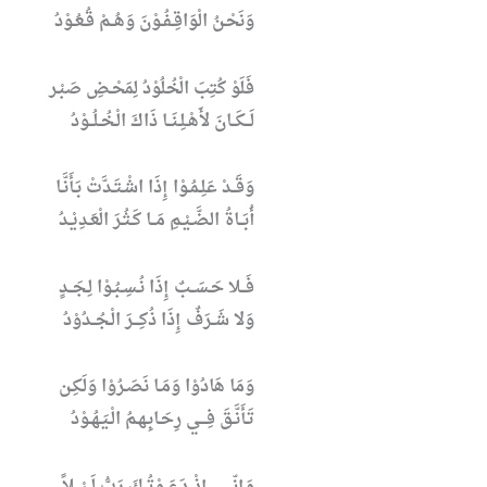
وَنَحْـنُ الْوَاقِـفُـوْنَ وَهُــمْ قُـعُـوْدُ
فَلَوْ كُتِبَ الْخُلُوْدُ لِمَحْـضِ صَبْـر
لَــكَــانَ لأَهْـلِـنَــا ذَاكَ الْـخُـلُــوْدُ
وَقَــدْ عَلِـمُـوْا إِذَا اشْـتَـدَّتْ بَـأَنَّـا
أُبَــاةُ الضَّـيْـمِ مَــا كَـثُـرَ الْعَـدِيْـدُ
فَــلا حَـسَــبٌ إِذَا نُـسِـبُـوْا لِـجَــدٍ
وَلا شَــرَفٌ إِذَا ذُكِـــرَ الْـجُــدُوْدُ
وَمَا هَادُوْا وَمَـا نَصَـرُوْا وَلَكِـن
تَـأَنَّـقَ فِـــي رِحَـابِـهـمُ الْـيَـهُـوْدُ
وَإِنّـــي إِذْ دَعَــوْتُــكَ رَبُّ لَــيْــلاً