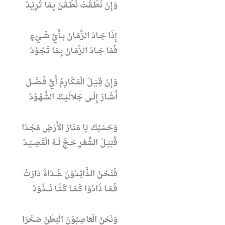
وَإِنْ نَطَـقَـتْ نَطَـقْـنَ بِـمَـا تُـرِيْـدُ
إِذَا جَــادَ الـزَّمَـانُ بــأَيِّ شَــيْءٍ
فَمَـا جَــادَ الـزَّمَـانُ بِـمَـا تَـجُـوْدُ
وَإِنْ قِـيْـلَ الْمَـكَـارِمُ أَيُّ فَـضْــل
أَشَــارَ إِلَــى جَلالَـيْـكَ الشُّـهُـوْدُ
وَحَسْبُكَ يَا مَنَـارَ الأَرْضِ مَجْـدَا
قُبَيْـلَ الشِّعْـرِ حَـجَّ لَــهُ الْقَصِـيْـدُ
فَنَـحْـنُ الـذَّائِـدُوْنَ غَـــدَاةَ دَارَتْ
فَـمَــا ذَادُوْا كَـمَــا كُـنَّــا نَــــذُوْدُ
وَنَحْنُ الْعَاصِبُوْنَ الْبَطْنَ صَخْرَا