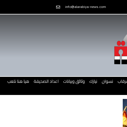
Skip
info@alarabiya-news.com
to
content
رقاب
نسوان
نيازك
وثائق وبيانات
اعداد الصحيفة
هيا هنا نلعب