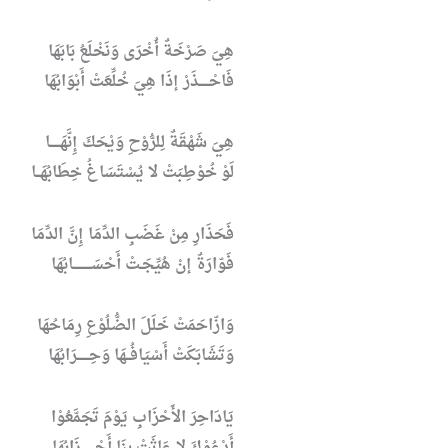
هِيَ صَرْخَةٌ أُخْرَى وَنَخْلَعُ بَابَهَا
فَاحْـــــذَرْ إذَا هِيَ خُلِّعَتْ أَبْوَابُهَا
هِيَ شَهْقَةٌ لِلرُّوْحِ وَيْحَكَ إِنَّهَـــــا
لَوْ خُوْطِبَتْ لا يُسْتَسَاغُ خِطَابُهَــا
فَحَذَارِ مِنْ غَضَبِ الدِّمَا إِنَّ الدِّمَا
فَوّارَةٌ إنْ هُيِّجَـتْ أَحْسَـــــــــابُهَا
وَازّاحَمَتْ خَلَلَ الضُّلُوْعِ رِمَاحُهَا
وَتَشَابَكَتْ أَسْيَافُــهَا وَحِــــــرَابُهَا
يَادَاحِرَ الأَحْزَابِ يَوْمَ تَجَمَّعُوْا
أَدْعُوْكَ لا عَاثَتْ بِنَا أَحْـــــــزَابُهَا