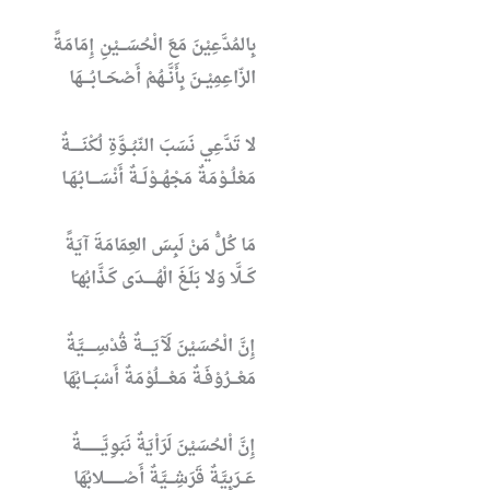
بِالمُدَّعِيْنَ مَعَ الْحُسَـــيْنِ إِمَامَةً
الزّاعِمِيْــنَ بِأَنَّــهُمْ أَصْحَــابُــــهَا
لا تَدَّعِي نَسَبَ النّبُــوَّةِ لُكْنَـــــةٌ
مَعْلُــوْمَةٌ مَجْهُــوْلَــةٌ أَنْسَــــابُـهَـا
مَا كُلُّ مَنْ لَبِسَ العِمَامَةَ آيَةً
كَــلَّا وَلا بَلَـغَ الْهُـــــدَى كَـذَّابُهـَا
إِنَّ الْحُسَيْنَ لَآيَــــةٌ قُدْسِـــــيَّةٌ
مَعْـــرُوْفَـةٌ مَعْــــلُوْمَةٌ أَسْبَـــابُهَا
إِنَّ اْلحُسَيْنَ لَرَاْيَةٌ نَبَوِيَّـــــــــةٌ
عَــرَبِيَّةٌ قَرَشِـــيَّةٌ أَصْــــــــلابُهَا