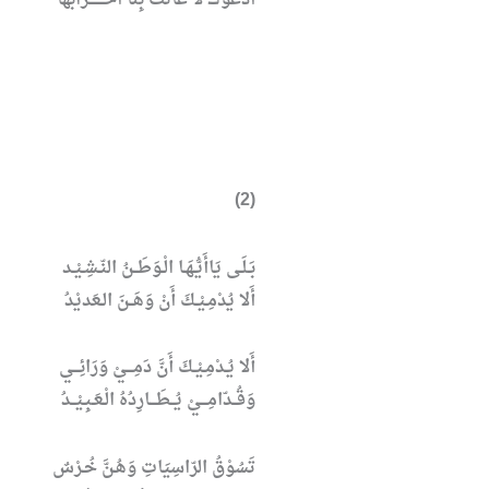
(2)
بَـلَـى يَاأَيُّـهَـا الْـوَطَــنُ النّـشِـيْـد
أَلا يُدْمِـيْـكَ أَنْ وَهَــنَ الـعَديْدُ
أَلا يُـدْمِـيْـكَ أَنَّ دَمِـــيْ وَرَائِـــي
وَقُــدّامِـــيْ يُــطَـــارِدُهُ الْـعَـبِـيْــدُ
تَسُوْقُ الرّاسِيَاتِ وَهُـنَّ خُـرْسٌ