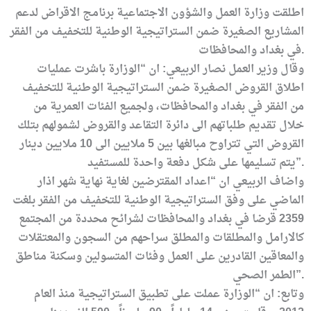
اطلقت وزارة العمل والشؤون الاجتماعية برنامج الاقراض لدعم
المشاريع الصغيرة ضمن الستراتيجية الوطنية للتخفيف من الفقر
في بغداد والمحافظات.
وقال وزير العمل نصار الربيعي: ان “الوزارة باشرت عمليات
اطلاق القروض الصغيرة ضمن الستراتيجية الوطنية للتخفيف
من الفقر في بغداد والمحافظات، ولجميع الفئات العمرية من
خلال تقديم طلباتهم الى دائرة التقاعد والقروض لشمولهم بتلك
القروض التي تتراوح مبالغها بين 5 ملايين الى 10 ملايين دينار
يتم تسليمها على شكل دفعة واحدة للمستفيد”.
واضاف الربيعي ان “اعداد المقترضين لغاية نهاية شهر اذار
الماضي على وفق الستراتيجية الوطنية للتخفيف من الفقر بلغت
2359 قرضا في بغداد والمحافظات لشرائح محددة من المجتمع
كالارامل والمطلقات والمطلق سراحهم من السجون والمعتقلات
والمعاقين القادرين على العمل وفئات المتسولين وسكنة مناطق
الطمر الصحي”.
وتابع: ان “الوزارة عملت على تطبيق الستراتيجية منذ العام