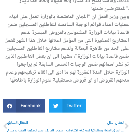
2012، وقامت بمنح 14 ملياراً و90 مليوناً و500 الف دينار
للمقترضين ضمنها”.
وبين وزير العمل ان “اللجان المختصة بالوزارة تعمل على انهاء
عمليات اعداد قوائم الوجبة السادسة للعاطلين المسجلين ضمن
قاعدة بيانات الوزارة المشمولين بالقروض الميسرة لدعم
المشاريع الصغيرة التي من المؤمل اعلانها خلال هذا الشهر للعمل
على الحد من ظاهرة البطالة ولدعم مشاريع العاطلين المسجلين
ضمن قاعدة بيانات الوزارة”، مشيرا الى ان بعض العاطلين الذين
تم نشر اسمائهم ضمن الوجبات الخمس السابقة لم يراجعوا
الوزارة خلال المدة المقررة لهم ما ادى الى الغاء ترشيحهم وعدم
منحهم القروض او اي قروض مستقبلية تقوم الوزارة باطلاقها
Facebook
Twitter
Prev
N
المقال التالي
المقال السابق
اميركا تقرر رئيس حكومة العراق المقبلة ومخابراتها تضع نتائج الانتخابات
الموسوي : المالكي رئيس الحكومة المقبلة بلا منازع