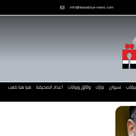
Skip
info@alarabiya-news.com
to
content
رقاب
نسوان
نيازك
وثائق وبيانات
اعداد الصحيفة
هيا هنا نلعب