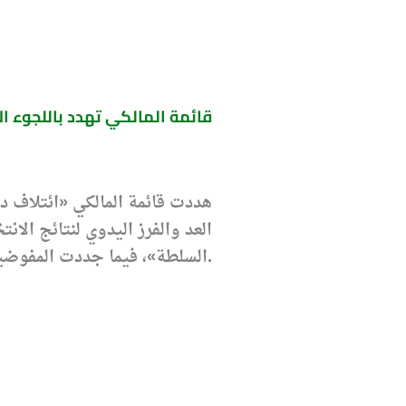
قائمة المالكي تهدد باللجوء ال
هددت قائمة المالكي «ائتلاف دو
العد والفرز اليدوي لنتائج الا
السلطة»، فيما جددت المفوضية رفضها إعادة فرز الأصوات يدوياً نزولاً عند مطالب بعض الكتل.