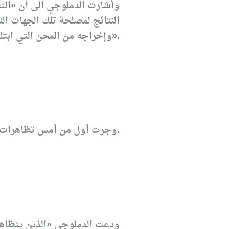
وأشارت الدملوجي الى أن «التظ
النتائج لمصلحة تلك الجهات الت
وإخراجه من المحن التي ابتلي بها ومحاربة الفساد والرشوة وسرقة المال العام وإقامة نظام عصري يعتمد على الكفاءة والمعرفة».
وجرت أول من أمس تظاهرات قادها محافظو بعض المحافظات الجنوبية من أعضاء قائمة «دولة القانون» للمطالبة بإعادة العد الفرز يدوياً.
ودعت الدملوجي «الذين يتظاهر