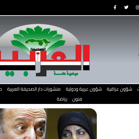
F
T
a
w
c
i
e
t
b
t
o
e
o
r
r
k
-
f
شؤون عراقية
شؤون عربية ودولية
منشورات دار الصحيفة العربية
م
فنون
رياضة