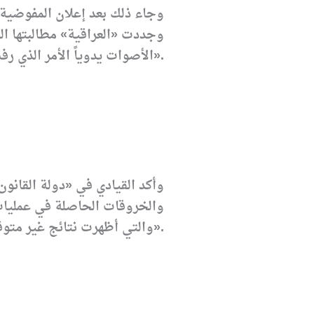
وجاء ذلك بعد إعلان المفوضية أ
وجددت «العراقية» مطالبتها ال
الأصوات يدوياً الأمر الذي رفضته المفوضية واعتبرته «أمراً مستحيلاً».
وأكد القيادي في «دولة القانون
والخروقات الحاصلة في عمليات ا
والتي أظهرت نتائج غير متوقعة».