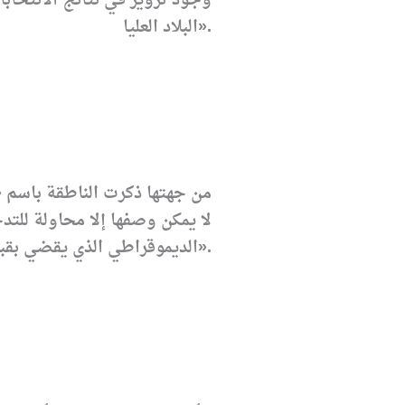
وجود تزوير في نتائج الانتخاب
البلاد العليا».
من جهتها ذكرت الناطقة باسم 
لا يمكن وصفها إلا محاولة للت
الديموقراطي الذي يقضي بقبول النتائج من دون محاولات خلق حالات فوضى واضطراب في البلد».