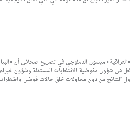
ات». واعتبر الدباغ أن «الحكومة هي التي تمثل المرجعية 
«العراقية» ميسون الدملوجي في تصريح صحافي أن «البيان
دخل في شؤون مفوضية الانتخابات المستقلة وشؤون خبراء ال