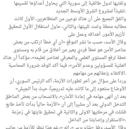
وتفتيها لدول طائفية
إلى سورية التي يحاول أعداؤها تقسيمها
.
تنفيذاً لمشروع الشرق الأوسط الجديد
واتفق الجميع على أن هناك نوعين من المتظاهرين، الأول كانت
مطالبه محقة وتمت تلبيتها، والثاني، حاول استغلال الأول لتحقيق
تأزيم الأمور.
أهدافه وعمل على
وقال الأسد، حسب ما نشر الموقع «ان أي خطأ ارتكب من بعض
عناصر الأمن هو خطأ فردي يعبر عن أخلاق من قام به ومستوى
خطة لرفع المستوى العلمي والمعرفي لعناصر
تعليمه»، مؤكداً أن هناك
العلنية للمسؤولين وعدم
الأمن»، فيما أكد الوفد ضرورة المحاسبة
.
الاكتفاء بإعفائهم من مهامهم
وردا على سؤال عن أخر تطورات الأزمة، أكد الرئيس السوري، أن
الأوضاع ستعود إلى ما كانت عليه تدريجياً، حيث بدأ الجيش
«
بعد ان أنهى مهامه في إعادة الأمان»،
بالانسحاب من بعض المناطق
التدخل الدولي بعد أن
مشيراً إلى أن «الأزمة حالياً بدأت تأخذ طابع
فشلت في مرحلتيها الاولى والثانية في تحقيق غايتها في زعزعة
».
الاستقرار وإصابتنا من الداخل
وقال الأسد، وفق «شام برس»، انه «رغم هذا ننظر للأزمة من جانب