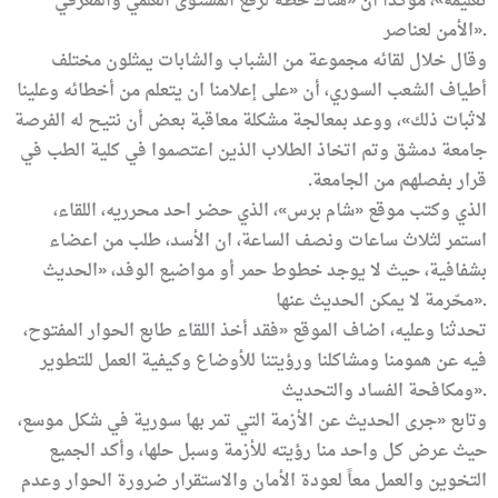
تعليمه»، مؤكداً أن «هناك خطة لرفع المستوى العلمي والمعرفي
».
الأمن
لعناصر
وقال خلال لقائه مجموعة من الشباب والشابات يمثلون مختلف
أطياف الشعب السوري، أن «على إعلامنا ان يتعلم من أخطائه وعلينا
لاثبات ذلك»، ووعد بمعالجة مشكلة معاقبة بعض
أن نتيح له الفرصة
جامعة دمشق وتم اتخاذ
الطلاب الذين اعتصموا في كلية الطب في
قرار بفصلهم من الجامعة.
الذي
وكتب موقع «شام برس»، الذي حضر احد محرريه، اللقاء،
استمر لثلاث ساعات ونصف الساعة، ان الأسد، طلب من اعضاء
بشفافية، حيث لا يوجد خطوط حمر أو مواضيع
الوفد، «الحديث
».
محّرمة لا يمكن الحديث عنها
تحدثنا
وعليه، اضاف الموقع «فقد أخذ اللقاء طابع الحوار المفتوح،
فيه عن همومنا ومشاكلنا ورؤيتنا للأوضاع وكيفية العمل للتطوير
».
ومكافحة الفساد
والتحديث
وتابع «جرى الحديث عن الأزمة التي تمر بها سورية في شكل موسع،
حيث عرض كل واحد منا رؤيته للأزمة وسبل حلها، وأكد الجميع
التخوين والعمل معاً لعودة الأمان والاستقرار
ضرورة الحوار وعدم