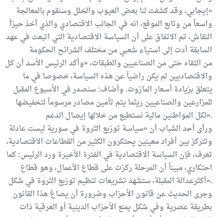
»
إيجابي، وقد كشفت لنا بعض العيوب والخلل وسنقوم بالمعالجة
واسعاً من
وتابع الموقع، انه في الجانب الاقتصادي والذي أخذ حيزاً
النقاش، تم الاتفاق على أن السياسة الاقتصادية التي اتبعت في عهد
السابقة أدت إلى استياء شعبي من مختلف الشرائح
الحكومة
من التقاه حتى من الصناعيين
والطبقات، «وأكد الرئيس الأسد أن كل
والاقتصاديين لم يكن راضياً عن هذه السياسة، خصوصا في ما
يتعلق بزيادة أسعار المازوت. وأضاف: سنصدر في الأسبوع المقبل
للمزارعين والصناعيين ريثما يتم تأمين مصادر
مرسوماً لتخفيضها
».
لكل المواطنين
مالية نستطيع من خلالها إيصال الدعم
ورأى أحد الشباب أن «سياسة توزيع الثروة في سورية ليست عادلة
وتتركز بين أفراد معينين يحتكرون الكثير من القطاعات الاقتصادية،
تعرف، فإن السياسة الاقتصادية في الفترة الأخيرة
ورد الرئيس: كما
احتكاري، مبيناً أن المرحلة
ركزت على قطاع الأعمال، وهو قطاع
».
أكثرعدالة
المقبلة، ستشهد تشريعات تنظيم توزيع الثروة في شكل
وجرى الحديث عن قانون الأحزاب وضرورة أن يصاغ هذا القانون
بطريقة عصرية وفي شكل يمنع الأحزاب الدينية أو العرقية ذات