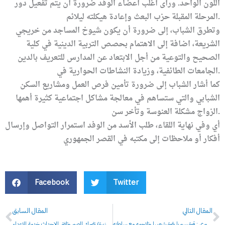
اللون الواحد. ورأى أغلب أعضاء الوفد ضرورة أن يتم تفعيل دور
.
المرحلة المقبلة
حزب البعث وإعادة هيكلته ليلائم
وتطرق الشباب، إلى ضرورة أن يكون شيوخ المساجد من خريجي
الشريعة، اضافة إلى الاهتمام بحصص التربية الدينية في
كلية
الصحيح والتوعية من أجل الابتعاد عن
المدارس للتعريف بالدين
.
الجامعات
الطائفية، وزيادة النشاطات الحوارية في
كما أشار الشباب إلى ضرورة تأمين فرص العمل ومشاريع السكن
الشبابي والتي ستساهم في معالجة مشاكل اجتماعية كثيرة أهمها
.
الزواج
مشكلة العنوسة وتأخر سن
أي
وفي نهاية اللقاء، طلب الأسد من الوفد استمرار التواصل وإرسال
أفكار أو ملاحظات إلى مكتبه في القصر الجمهوري
Facebook
Twitter
Prev
N
المقال التالي
المقال السابق
سيدات المجتمع السوري : قوة سوريا بقوة شعبها وتلاحمه مع سلطته
الاعلامية لونا الشبل: الغرف السوداء في (قناة الجزيرة) تفبرك الصور وتلفق الاحداث خدمة للاعداء