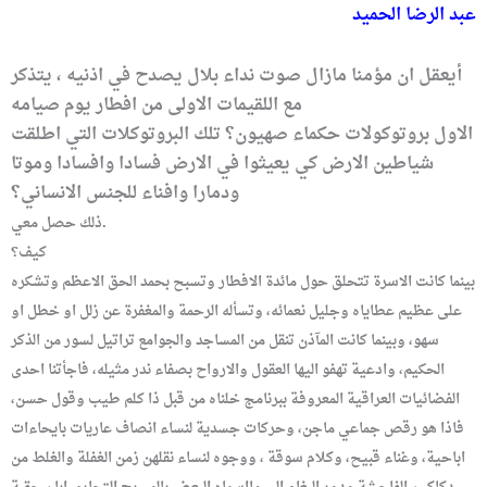
عبد الرضا الحميد
أيعقل ان مؤمنا مازال صوت نداء بلال يصدح في اذنيه ، يتذكر
مع اللقيمات الاولى من افطار يوم صيامه
الاول بروتوكولات حكماء صهيون؟ تلك البروتوكلات التي اطلقت
شياطين الارض كي يعيثوا في الارض فسادا وافسادا وموتا
ودمارا وافناء للجنس الانساني؟
ذلك حصل معي.
كيف؟
بينما كانت الاسرة تتحلق حول مائدة الافطار وتسبح بحمد الحق الاعظم وتشكره
على عظيم عطاياه وجليل نعمائه، وتسأله الرحمة والمغفرة عن زلل او خطل او
سهو، وبينما كانت المآذن تنقل من المساجد والجوامع تراتيل لسور من الذكر
الحكيم، وادعية تهفو اليها العقول والارواح بصفاء ندر مثيله، فاجأتنا احدى
الفضائيات العراقية المعروفة ببرنامج خلناه من قبل ذا كلم طيب وقول حسن،
فاذا هو رقص جماعي ماجن، وحركات جسدية لنساء انصاف عاريات بايحاءات
اباحية، وغناء قبيح، وكلام سوقة ، ووجوه لنساء نقلهن زمن الغفلة والغلط من