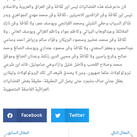
لان ماعرضته هذه الفضائيات ليس ابن ثقافة وفن العراق والعروبة والاسلام
،ليس ابن ثقافة وفن الرافدين الاصيلين ، ثقافة وفن محمد مهدي الجواهري وبدر
شاكر السياب وحقي الشبلي ومحمد القبانجي ويوسف عمر، ولا ثقافة وفن نازك
الملائكة وعبدالوهاب البياتي وكاظم جواد وناظم الغزالي ويوسف العاني ، ولا
ثقافة وفن محمد خضير ومحمود البريكان وفؤاد سالم ورياض احمد وسامي
عبدالحميد وجعفر السعدي، ولا ثقافة وفن محمود جنداري ويوسف الصائغ وحمد
صالح وفرج ياسين ولا ثقافة وفن محيي الدين زنكنة وعدنان الصائغ وموفق
محمد وصلاح القصب وفاضل خليل وازادوهي صاموئيل، فانه ابن شرعي
لبروتوكولات حكما صهيون، ومن لا يصدق فليعد الى تلك البروتوكولات وليقارن
بعقل جدلي صاف متجرد حتى يصل الى الحقيقة، حقيقة بعض الفضائيات
العراقية الفاسقة المتصهينة.
Facebook
Twitter
Prev
N
المقال التالي
المقال السابق