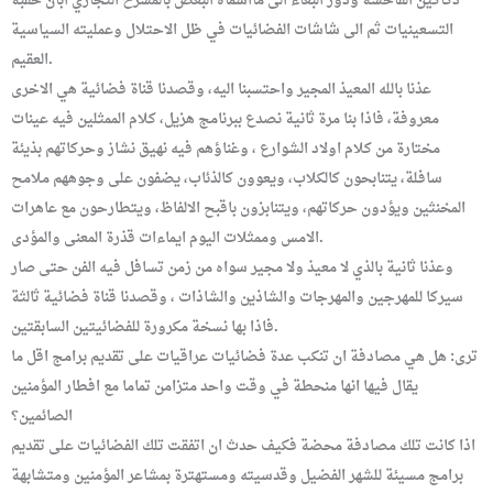
دكاكين الفاحشة ودور البغاء الى مااسماه البعض بالمسرح التجاري ابان حقبة
التسعينيات ثم الى شاشات الفضائيات في ظل الاحتلال وعمليته السياسية
العقيم.
عذنا بالله المعيذ المجير واحتسبنا اليه، وقصدنا قناة فضائية هي الاخرى
معروفة، فاذا بنا مرة ثانية نصدع ببرنامج هزيل، كلام الممثلين فيه عينات
مختارة من كلام اولاد الشوارع ، وغناؤهم فيه نهيق نشاز وحركاتهم بذيئة
سافلة، يتنابحون كالكلاب، ويعوون كالذئاب، يضفون على وجوههم ملامح
المخنثين ويؤدون حركاتهم، ويتنابزون باقبح الالفاظ، ويتطارحون مع عاهرات
الامس وممثلات اليوم ايماءات قذرة المعنى والمؤدى.
وعذنا ثانية بالذي لا معيذ ولا مجير سواه من زمن تسافل فيه الفن حتى صار
سيركا للمهرجين والمهرجات والشاذين والشاذات ، وقصدنا قناة فضائية ثالثة
فاذا بها نسخة مكرورة للفضائيتين السابقتين.
ترى: هل هي مصادفة ان تنكب عدة فضائيات عراقيات على تقديم برامج اقل ما
يقال فيها انها منحطة في وقت واحد متزامن تماما مع افطار المؤمنين
الصائمين؟
اذا كانت تلك مصادفة محضة فكيف حدث ان اتفقت تلك الفضائيات على تقديم
برامج مسيئة للشهر الفضيل وقدسيته ومستهترة بمشاعر المؤمنين ومتشابهة