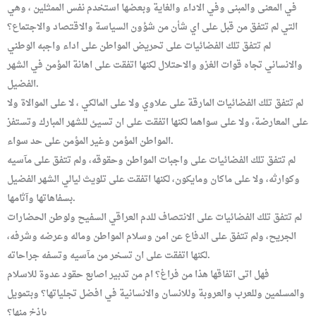
في المعنى والمبنى وفي الاداء والغاية وبعضها استخدم نفس الممثلين ، وهي
التي لم تتفق من قبل على اي شأن من شؤون السياسة والاقتصاد والاجتماع؟
لم تتفق تلك الفضائيات على تحريض المواطن على اداء واجبه الوطني
والانساني تجاه قوات الغزو والاحتلال لكنها اتفقت على اهانة المؤمن في الشهر
الفضيل.
لم تتفق تلك الفضائيات المارقة على علاوي ولا على المالكي ، لا على الموالاة ولا
على المعارضة، ولا على سواهما لكنها اتفقت على ان تسيئ للشهر المبارك وتستفز
المواطن المؤمن وغير المؤمن على حد سواء.
لم تتفق تلك الفضائيات على واجبات المواطن وحقوقه، ولم تتفق على مآسيه
وكوارثه، ولا على ماكان ومايكون، لكنها اتفقت على تلويث ليالي الشهر الفضيل
بسفاهاتها وآثامها.
لم تتفق تلك الفضائيات على الانتصاف للدم العراقي السفيح ولوطن الحضارات
الجريح، ولم تتفق على الدفاع عن امن وسلام المواطن وماله وعرضه وشرفه،
لكنها اتفقت على ان تسخر من مآسيه وتسفه جراحاته.
فهل اتى اتفاقها هذا من فراغ؟ ام من تدبير اصابع حقود عدوة للاسلام
والمسلمين وللعرب والعروبة وللانسان والانسانية في افضل تجلياتها؟ وبتمويل
باذخ منها؟