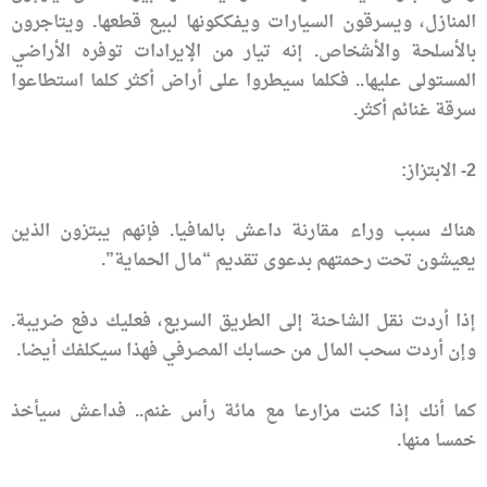
المنازل، ويسرقون السيارات ويفككونها لبيع قطعها. ويتاجرون
بالأسلحة والأشخاص. إنه تيار من الإيرادات توفره الأراضي
المستولى عليها.. فكلما سيطروا على أراض أكثر كلما استطاعوا
سرقة غنائم أكثر.
2- الابتزاز:
هناك سبب وراء مقارنة داعش بالمافيا. فإنهم يبتزون الذين
يعيشون تحت رحمتهم بدعوى تقديم “مال الحماية”.
إذا أردت نقل الشاحنة إلى الطريق السريع، فعليك دفع ضريبة.
وإن أردت سحب المال من حسابك المصرفي فهذا سيكلفك أيضا.
كما أنك إذا كنت مزارعا مع مائة رأس غنم.. فداعش سيأخذ
خمسا منها.