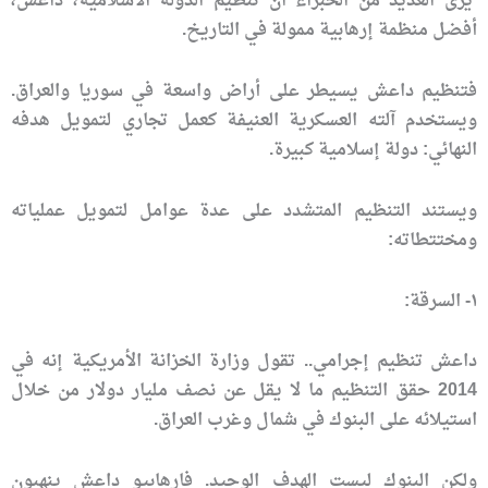
يرى العديد من الخبراء ان تنظيم الدولة الاسلامية، داعش،
أفضل منظمة إرهابية ممولة في التاريخ.
فتنظيم داعش يسيطر على أراض واسعة في سوريا والعراق.
ويستخدم آلته العسكرية العنيفة كعمل تجاري لتمويل هدفه
النهائي: دولة إسلامية كبيرة.
ويستند التنظيم المتشدد على عدة عوامل لتمويل عملياته
ومختتطاته:
١- السرقة:
داعش تنظيم إجرامي.. تقول وزارة الخزانة الأمريكية إنه في
2014 حقق التنظيم ما لا يقل عن نصف مليار دولار من خلال
استيلائه على البنوك في شمال وغرب العراق.
ولكن البنوك ليست الهدف الوحيد. فارهابيو داعش ينهبون