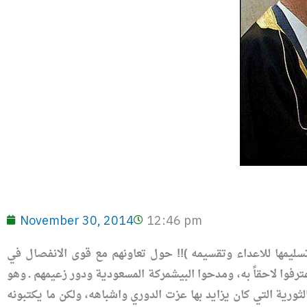
November 30, 2014
12:46 pm
يمها للاعداء وتقسيمه )!! حول تعاونهم مع قوى الانفصال في
ترفوا لاحقاً به، ومدحوا البيشمركة المسعودية ودور زعيمهم ـ وهو
ورية التي كان يزايد بها عزت الدوري واشباهه، ولكن ما يكتبونه