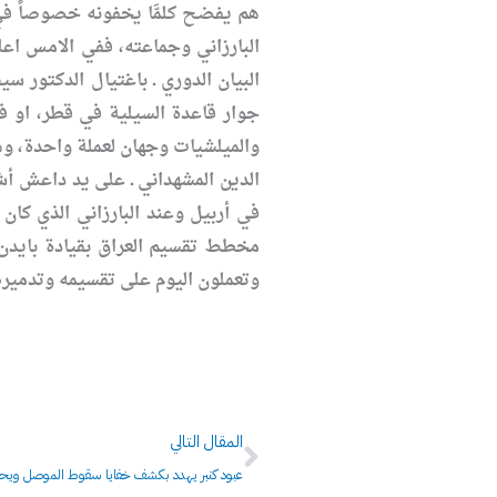
هم يفضح كلمَّا يخفونه خصوصاً في
البارزاني وجماعته، ففي الامس اع
البيان الدوري ـ باغتيال الدكتور
جوار قاعدة السيلية في قطر، او ف
والميلشيات وجهان لعملة واحدة، وه
الدين المشهداني ـ على يد داعش أش
في أربيل وعند البارزاني الذي كان
مخطط تقسيم العراق بقيادة بايدن و
وتعملون اليوم على تقسيمه وتدميره
Next
المقال التالي
عبود كنبر يهدد بكشف خفايا سقوط الموصل ويحم