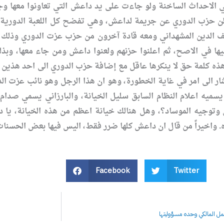
 الاحداث الساخنة ولو جاءت على يد داعش التي تعاونوا معها وجا
لن حزب الدوري عن جريمة لداعش، وهي تفضح كل اللعبة الدورية ا
 سيف الدين المشهداني ومعه قادة آخرون من حزب عزت الدوري وذلك
يها في الاصح، ثم اعلنوا حزنهم ولعنوا داعش ومن جاء معها، وبذل
ذه كلمة حق لا ينكرها عاقل مع إضافة حزب الدوري الى احد هذين ا
ار الى امر في غاية الخطورة، وهو ان هذا الرجل وهو نائب عزت ال
 يسميه اعلام النظام السابق سليل الخيانة، والبارزاني يسمي صدام 
توجيه الموساد؟، وهل هنالك خيانة اعظم من هذه الخيانة، يا دعاة
. واخيراً من قال ان داعش كلها ضرر فقط، اليس فيها بعض الحسنات
Facebook
Twitter
ل المالكي وحده مسؤوليتها