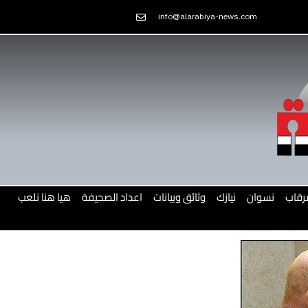
Skip
info@alarabiya-news.com
to
content
رقاب
نسوان
نيازك
وثائق وبيانات
اعداد الصحيفة
هيا هنا نلعب