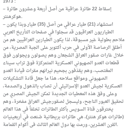
1973 :
– إسقاط 22 طائرة عراقية من أصل أربعة وعشرون طائرة
هوكرهنتر.
– استشهاد (21) طيار عراقي من أصل (35) طيار.وبذا يكون
الطياريون العراقيون قد سجلوا في صفحات التأريخ العربي
ملاحم بطولية غير مسبوقة، لذا يكون الطيارين العراقيين هم من
أطلق الرصاصة الأولى في حرب أكتوبر على الجبة المصرية، من
خلال غارات صقور العراق الشجعان وهم يصولون ويجولون فوق
قطعات العدو الصهيوني العسكرية المتمركزة فوق تراب سيناء
المغتصب، وهم يقذفون بجحيم نيرانهم مقرات قيادة العدو
الصهيوني ومواقع سلاحه، هذا ما جعل قادة التشكيلات
العسكرية لجيش العدو الإسرائيلي أن تصاب بالذهول والصدمة،
وعلى وفق هذه المعطيات الجديدة تمكن الجيش المصري من
تحقيق العبور الناجح، وليسجل لصقورجيش العراق مفخرة، وهم
يخترقون قناة السويس بأكثر الطائرات تخلفاً في هذا العالم
(طائرات هوكر هنتر)، هي طائرات بريطانية صُنعت في أربعينيات
القرن العشرين، ورمت بها دول العالم الثالث في أكوام القمامة.