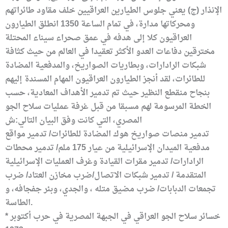
الإنذار (ج) يعني جلوس الطيارين العراقيين خلف مقاود طائراتهم
ومحركاتها مدارة، في تمام الساعة 1350 انطلق الطيارون
العراقيون كلا إلى هدفه في عمق صحراء سيناء المحتلة
مخترقين دفاعات العدو الأكثر تعقيدا في العالم من حيث كثافة
شبكات الرادارات، وبطاريات الصواريخ، والمدفعية المضادة
للطائرات، لقد أنجز الطيارون العراقيون المهام المسندة إليهم
بنجاح منقطع النظير حيث تم تدمير الأهداف المعادية، حسب
الخطة المرسومة لهم مسبقا من قبل غرفة عمليات سلاح الجو
المصري، التي كانت وفق البيان التالي:ش
تدمير منصات صواريخ هوك المضادة للطائرات/ تدمير مواقع
مدفعية الميدان الإسرائيلية من عيار 175 ملم/ تدمير محطات
الرادارات/ تدمير مقرات القيادة وغرف العمليات الإسرائيلية
المتقدمة / تدمير شبكات الاتصال/ضرب مخازن العتاد/ ضرب
تجمعات الدبابات/ ضرب مضيق متله ، والجدي، وبئر جفجافه، و
الطاسة.
* خسائر سلاح الجو العراقي في الجبهة المصرية في حرب أكتوبر