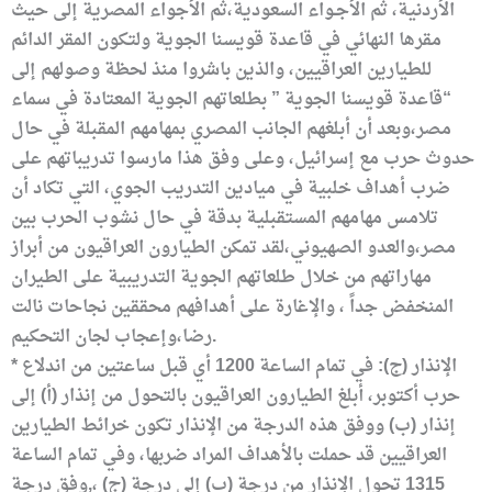
الأردنية، ثم الأجـواء السعودية،ثم الأجواء المصرية إلى حيث
مقرها النهائي في قاعدة قويسنا الجوية ولتكون المقر الدائم
للطيارين العراقيين، والذين باشروا منذ لحظة وصولهم إلى
“قاعدة قويسنا الجوية ” بطلعاتهم الجوية المعتادة في سماء
مصر،وبعد أن أبلغهم الجانب المصري بمهامهم المقبلة في حال
حدوث حرب مع إسرائيل، وعلى وفق هذا مارسوا تدريباتهم على
ضرب أهداف خلبية في ميادين التدريب الجوي، التي تكاد أن
تلامس مهامهم المستقبلية بدقة في حال نشوب الحرب بين
مصر،والعدو الصهيوني،لقد تمكن الطيارون العراقيون من أبراز
مهاراتهم من خلال طلعاتهم الجوية التدريبية على الطيران
المنخفض جداً ، والإغارة على أهدافهم محققين نجاحات نالت
رضا،وإعجاب لجان التحكيم.
* الإنذار (ج): في تمام الساعة 1200 أي قبل ساعتين من اندلاع
حرب أكتوبر، أبلغ الطيارون العراقيون بالتحول من إنذار (أ) إلى
إنذار (ب) ووفق هذه الدرجة من الإنذار تكون خرائط الطيارين
العراقيين قد حملت بالأهداف المراد ضربها، وفي تمام الساعة
1315 تحول الإنذار من درجة (ب) إلى درجة (ج) ،,وفق درجة