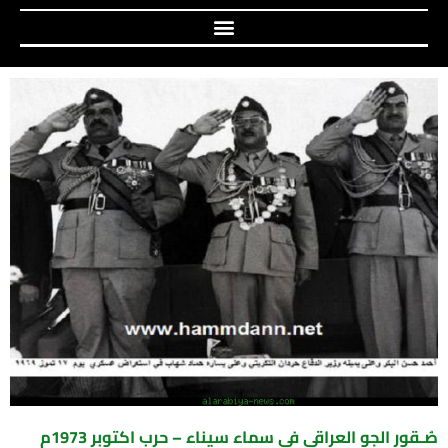
صُـقور الجو العراقي في سماء سيناء – حرب اكتوبر 1973م