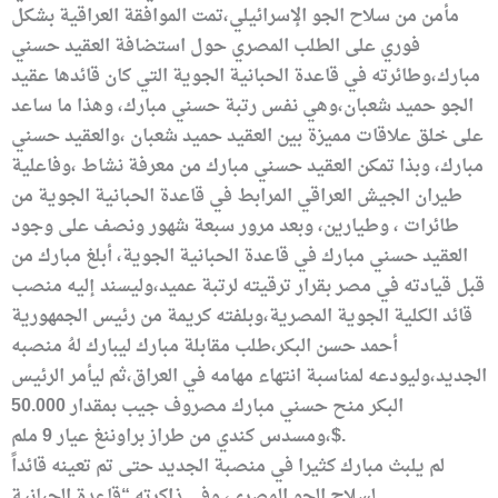
مأمن من سلاح الجو الإسرائيلي،تمت الموافقة العراقية بشكل
فوري على الطلب المصري حول استضافة العقيد حسني
مبارك،وطائرته في قاعدة الحبانية الجوية التي كان قائدها عقيد
الجو حميد شعبان،وهي نفس رتبة حسني مبارك، وهذا ما ساعد
على خلق علاقات مميزة بين العقيد حميد شعبان ،والعقيد حسني
مبارك، وبذا تمكن العقيد حسني مبارك من معرفة نشاط ،وفاعلية
طيران الجيش العراقي المرابط في قاعدة الحبانية الجوية من
طائرات ، وطيارين، وبعد مرور سبعة شهور ونصف على وجود
العقيد حسني مبارك في قاعدة الحبانية الجوية، أبلغ مبارك من
قبل قيادته في مصر بقرار ترقيته لرتبة عميد،وليسند إليه منصب
قائد الكلية الجوية المصرية،وبلفته كريمة من رئيس الجمهورية
أحمد حسن البكر،طلب مقابلة مبارك ليبارك لهُ منصبه
الجديد،وليودعه لمناسبة انتهاء مهامه في العراق،ثم ليأمر الرئيس
البكر منح حسني مبارك مصروف جيب بمقدار 50.000
$،ومسدس كندي من طراز براوننغ عيار 9 ملم.
لم يلبث مبارك كثيرا في منصبة الجديد حتى تم تعينه قائداً
لسلاح الجو المصري، وفي ذاكرته “قاعدة الحبانية