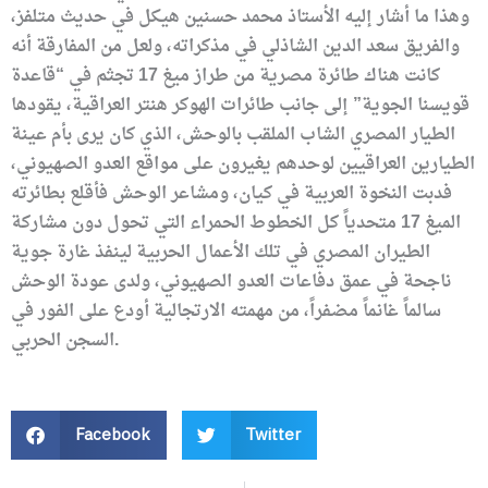
وهذا ما أشار إليه الأستاذ محمد حسنين هيكل في حديث متلفز،
والفريق سعد الدين الشاذلي في مذكراته، ولعل من المفارقة أنه
كانت هناك طائرة مصرية من طراز ميغ 17 تجثم في “قاعدة
قويسنا الجوية” إلى جانب طائرات الهوكر هنتر العراقية، يقودها
الطيار المصري الشاب الملقب بالوحش، الذي كان يرى بأم عينة
الطيارين العراقيين لوحدهم يغيرون على مواقع العدو الصهيوني،
فدبت النخوة العربية في كيان، ومشاعر الوحش فأقلع بطائرته
الميغ 17 متحدياً كل الخطوط الحمراء التي تحول دون مشاركة
الطيران المصري في تلك الأعمال الحربية لينفذ غارة جوية
ناجحة في عمق دفاعات العدو الصهيوني، ولدى عودة الوحش
سالماً غانماً مضفراً، من مهمته الارتجالية أودع على الفور في
السجن الحربي.
Facebook
Twitter