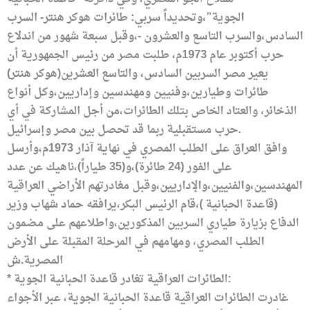
الجوية”،وتحديداً سربي: طائرات هوكر هنتر- السرب
السادس،والسرب التاسع والعشرون -،وقبل سبعة شهور من اندلاع
حرب أكتوبر عام 1973م، طلبت مصر من رئيس الجمهورية أن
يعير مصر السربين السادس، والتاسع العشرين(هوكر هنتر)
طائرات وطيارين،وفنيين ومهندسين وإداريين،وكل أنواع
الذخائر، والعتاد الخاص بتلك الطائرات،من أجل المشاركة في أي
حرب مستقبلية ربما قد تحصل بين مصر وإسرائيل.
وافق العراق على الطلب المصري في نهاية آذار 1973م،وأرسل
على الفور (24 طائرة)،و(35 طياراً)،ناهيك عن عدد
المهندسين،والفنيين،والإداريين،وقبل مغادرتهم الأراضي العراقية
(قاعدة الحبانية )،قام الرئيس البكر،يرافقه حماد شهاب وزير
الدفاع بزيارة طياري السربين المذكورين،واطلاعهم على مضمون
الطلب المصري، ومهامهم في المرحلة المقبلة على الأرض
المصرية.ش
* الطائرات العراقية تغادر قاعدة الحبانية الجوية:
غادرت الطائرات العراقية قاعدة الحبانية الجوية، عبر الأجواء